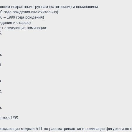
ующим возрастным группам (категориям) и номинациям:
000 года рождения включительно).
96 – 1999 года рождения)
ждения и старше)
уют следующие номинации:
5.
а.
8.
а.
2.
а.
сштаб 1/35
вождающие модели БТТ не рассматриваются в номинации фигурки и не 