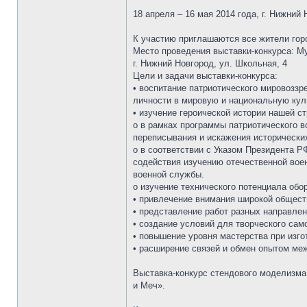
18 апреля – 16 мая 2014 года, г. Нижний
К участию приглашаются все жители горо
Место проведения выставки-конкурса: М
г. Нижний Новгород, ул. Школьная, 4
Цели и задачи выставки-конкурса:
• воспитание патриотического мировоззр
личности в мировую и национальную кул
• изучение героической истории нашей с
o в рамках программы патриотического 
переписывания и искажения исторически
o в соответствии с Указом Президента Р
содействия изучению отечественной воен
военной службы.
o изучение технического потенциала обо
• привлечение внимания широкой общест
• представление работ разных направле
• создание условий для творческого са
• повышение уровня мастерства при изг
• расширение связей и обмен опытом ме
Выставка-конкурс стендового моделизма
и Меч».