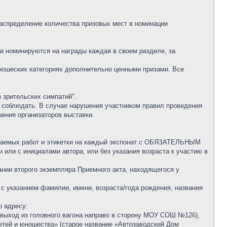
Распределение количества призовых мест в номинации
 и номинируются на награды каждая в своем разделе, за
ношеских категориях дополнительно ценными призами. Все
 зрительских симпатий".
х соблюдать. В случае нарушения участником правил проведения
шения организаторов выставки.
даваемых работ и этикетки на каждый экспонат с ОБЯЗАТЕЛЬНЫМ
или с инициалами автора, или без указания возраста к участию в
нии второго экземпляра Приемного акта, находящегося у
с указанием фамилии, имени, возраста/года рождения, названия
о адресу:
» выход из головного вагона направо в сторону МОУ СОШ №126),
етей и юношества» (старое название «Автозаводский Дом