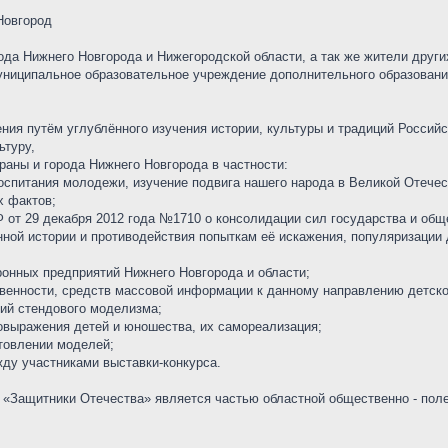
 Новгород
да Нижнего Новгорода и Нижегородской области, а так же жители други
униципальное образовательное учреждение дополнительного образования
ения путём углублённого изучения истории, культуры и традиций Россий
ьтуру,
траны и города Нижнего Новгорода в частности:
воспитания молодежи, изучение подвига нашего народа в Великой Отече
х фактов;
Ф от 29 декабря 2012 года №1710 о консолидации сил государства и общ
ной истории и противодействия попыткам её искажения, популяризации 
ронных предприятий Нижнего Новгорода и области;
венности, средств массовой информации к данному направлению детско
ний стендового моделизма;
мовыражения детей и юношества, их самореализация;
отовлении моделей;
жду участниками выставки-конкурса.
 «Защитники Отечества» является частью областной общественно - поле