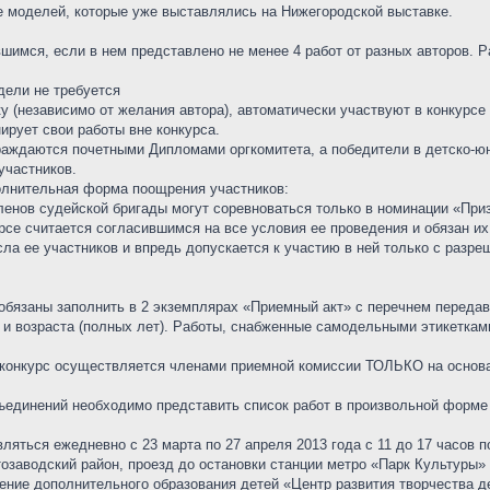
е моделей, которые уже выставлялись на Нижегородской выставке.
вшимся, если в нем представлено не менее 4 работ от разных авторов. 
дели не требуется
у (независимо от желания автора), автоматически участвуют в конкурсе
ирует свои работы вне конкурса.
граждаются почетными Дипломами оргкомитета, а победители в детско-ю
участников.
олнительная форма поощрения участников:
енов судейской бригады могут соревноваться только в номинации «Приз
рсе считается согласившимся на все условия ее проведения и обязан и
сла ее участников и впредь допускается к участию в ней только с разре
 обязаны заполнить в 2 экземплярах «Приемный акт» с перечнем пере
и возраста (полных лет). Работы, снабженные самодельными этикетками 
-конкурс осуществляется членами приемной комиссии ТОЛЬКО на основа
ъединений необходимо представить список работ в произвольной форме 
ляться ежедневно с 23 марта по 27 апреля 2013 года с 11 до 17 часов п
втозаводский район, проезд до остановки станции метро «Парк Культуры
ние дополнительного образования детей «Центр развития творчества д