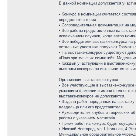
В данной номинации допускается участи
• Конкурс в номинации считается состоя
определяется жюри.
• Сопроводительная документация на мо
• Все работы представленные на выставк
исключением случаев, когда автор номин
• Все победители выставки-конкурса на
остальные участники получают Грамоты 
• На выставке-конкурсе существуют доп
«Приз зрительских симпатий». Модели чл
• Каждый участвующий в выставке-конку
выставки-конкурса он исключается из чи
Организация выставки-конкурса
• Все участвующие в выставке-конкурсе
указанием фамилии и имени (полностью) 
выставке-конкурсе не допускаются.
• Выдача работ переданных на выставку
владельца или его представителя.
• Руководителям клубов и творческих об
работы с указанием масштаба.
• Прием работ на конкурс будет осуществ
г. Нижний Новгород, ул. Школьная, 4 (А
Муниципальное образовательное учрежде