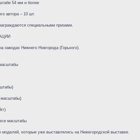
штабе 54 мм и более
го автора – 10 шт.
 награждаются специальными призами.
АЦИИ
на заводах Нижнего Новгорода (Горького).
 масштабы
сштабы)
е масштабы)
гг)
 все масштабы
е моделей, которые уже выставлялись на Нижегородской выставке.