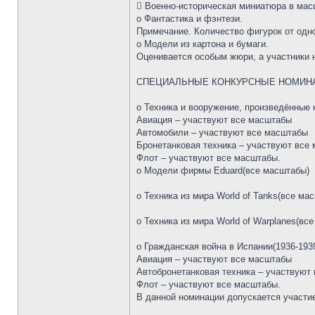
 Военно-историческая миниатюра в мас
o Фантастика и фэнтези.
Примечание. Количество фигурок от одно
o Модели из картона и бумаги.
Оценивается особым жюри, а участники
СПЕЦИАЛЬНЫЕ КОНКУРСНЫЕ НОМИН
o Техника и вооружение, произведённые 
Авиация – участвуют все масштабы
Автомобили – участвуют все масштабы
Бронетанковая техника – участвуют все
Флот – участвуют все масштабы.
o Модели фирмы Eduard(все масштабы)
o Техника из мира World of Tanks(все ма
o Техника из мира World of Warplanes(вс
o Гражданская война в Испании(1936-1939
Авиация – участвуют все масштабы
Автобронетанковая техника – участвуют
Флот – участвуют все масштабы.
В данной номинации допускается участи