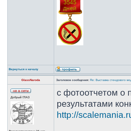
Вернуться к началу
GlassNaroda
Заголовок сообщения:
Re: Выставка стендового м
с фотоотчетом о 
Добрый ГЛАЗ
результатами кон
http://scalemania.