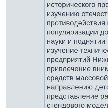
исторического пр
изучению отечест
противодействия 
популяризации д
науки и поднятии
изучение техниче
предприятий Нижн
привлечение вни
средств массово
направлению детс
представление р
стендового модел