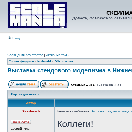
СКЕИЛМ
Думаете, что можете собрать масш
Вход
Сообщения без ответов
|
Активные темы
Список форумов
»
ИнбоксЫ
»
Объявления
Выставка стендового моделизма в Нижне
Страница
1
из
1
[ Сообщений: 3 ]
Версия для печати
Автор
GlassNaroda
Заголовок сообщения:
Выставка стендового модел
Коллеги!
Добрый ГЛАЗ