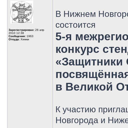
В Нижнем Новгоро
состоится
Зарегистрирован:
26 апр
5-я межреги
2010 12:38
Сообщения:
1963
Откуда:
Химки
конкурс сте
«Защитники 
посвящённая
в Великой О
К участию пригла
Новгорода и Ниже