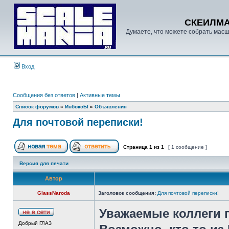
СКЕИЛМ
Думаете, что можете собрать масш
Вход
Сообщения без ответов
|
Активные темы
Список форумов
»
ИнбоксЫ
»
Объявления
Для почтовой переписки!
Страница
1
из
1
[ 1 сообщение ]
Версия для печати
Автор
GlassNaroda
Заголовок сообщения:
Для почтовой переписки!
Уважаемые коллеги 
Добрый ГЛАЗ