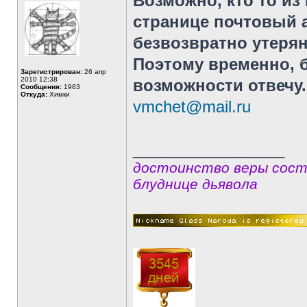
Возможно, кто то из
странице почтовый а
безвозвратно утерян
Поэтому временно, б
Зарегистрирован:
26 апр
2010 12:38
возможности отвечу.
Сообщения:
1963
Откуда:
Химки
vmchet@mail.ru
_________________
достоинство веры сост
блуднице дьявола