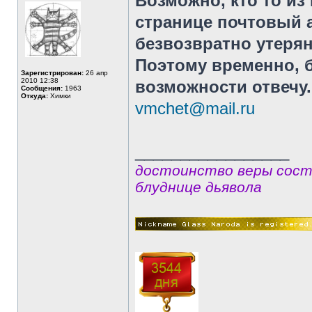
Возможно, кто то из
странице почтовый а
безвозвратно утерян
Поэтому временно, б
Зарегистрирован:
26 апр
2010 12:38
возможности отвечу.
Сообщения:
1963
Откуда:
Химки
vmchet@mail.ru
_________________
достоинство веры сост
блуднице дьявола