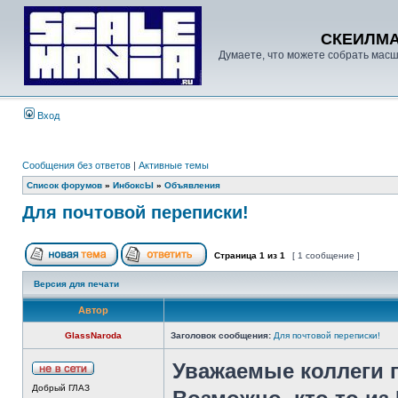
СКЕИЛМ
Думаете, что можете собрать масш
Вход
Сообщения без ответов
|
Активные темы
Список форумов
»
ИнбоксЫ
»
Объявления
Для почтовой переписки!
Страница
1
из
1
[ 1 сообщение ]
Версия для печати
Автор
GlassNaroda
Заголовок сообщения:
Для почтовой переписки!
Уважаемые коллеги 
Добрый ГЛАЗ