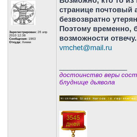
Возможно, кто то из
странице почтовый а
безвозвратно утерян
Поэтому временно, б
Зарегистрирован:
26 апр
2010 12:38
возможности отвечу.
Сообщения:
1963
Откуда:
Химки
vmchet@mail.ru
_________________
достоинство веры сост
блуднице дьявола