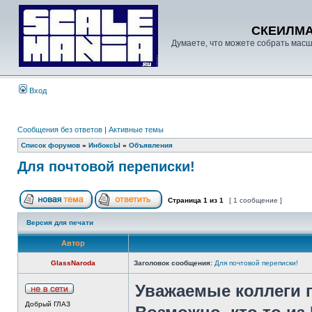
СКЕИЛМ
Думаете, что можете собрать масш
Вход
Сообщения без ответов
|
Активные темы
Список форумов
»
ИнбоксЫ
»
Объявления
Для почтовой переписки!
Страница
1
из
1
[ 1 сообщение ]
Версия для печати
Автор
GlassNaroda
Заголовок сообщения:
Для почтовой переписки!
Уважаемые коллеги 
Добрый ГЛАЗ