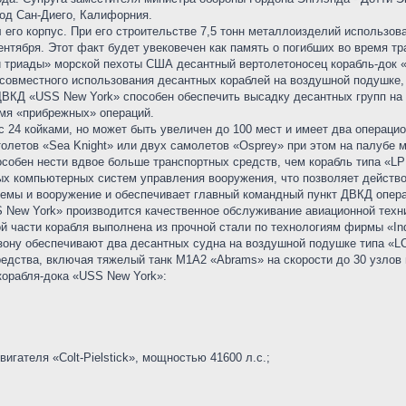
од Сан-Диего, Калифорния.
 его корпус. При его строительстве 7,5 тонн металлоизделий использов
ентября. Этот факт будет увековечен как память о погибших во время тр
 триады» морской пехоты США десантный вертолетоносец корабль-док «U
совместного использования десантных кораблей на воздушной подушке,
ВКД «USS New York» способен обеспечить высадку десантных групп на р
емя «прибрежных» операций.
с 24 койками, но может быть увеличен до 100 мест и имеет два операц
летов «Sea Knight» или двух самолетов «Osprey» при этом на палубе м
собен нести вдвое больше транспортных средств, чем корабль типа «LP
ых компьютерных систем управления вооружения, что позволяет действ
темы и вооружение и обеспечивает главный командный пункт ДВКД опе
 New York» производится качественное обслуживание авиационной техни
 части корабля выполнена из прочной стали по технологиям фирмы «Ind
ону обеспечивают два десантных судна на воздушной подушке типа «LCAC
средства, включая тяжелый танк M1A2 «Abrams» на скорости до 30 узлов
корабля-дока «USS New York»:
игателя «Colt-Pielstick», мощностью 41600 л.с.;