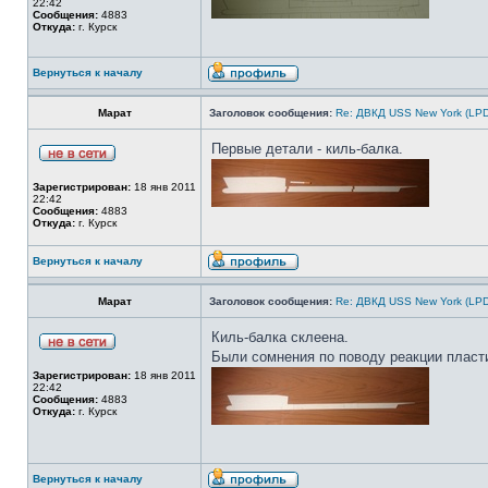
22:42
Сообщения:
4883
Откуда:
г. Курск
Вернуться к началу
Марат
Заголовок сообщения:
Re: ДВКД USS New York (LPD
Первые детали - киль-балка.
Зарегистрирован:
18 янв 2011
22:42
Сообщения:
4883
Откуда:
г. Курск
Вернуться к началу
Марат
Заголовок сообщения:
Re: ДВКД USS New York (LPD
Киль-балка склеена.
Были сомнения по поводу реакции пласти
Зарегистрирован:
18 янв 2011
22:42
Сообщения:
4883
Откуда:
г. Курск
Вернуться к началу