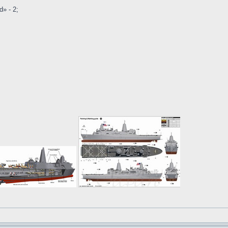
» - 2;