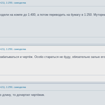
-21), 1:250, самоделка
дели на компе до 1:400, а потом переводить на бумагу в 1:250. Муторн
-21), 1:250, самоделка
батываться и чертёж. Особо стараться не буду, обязательно залью его 
-21), 1:250, самоделка
ю длину, то дочертил чертёжик.