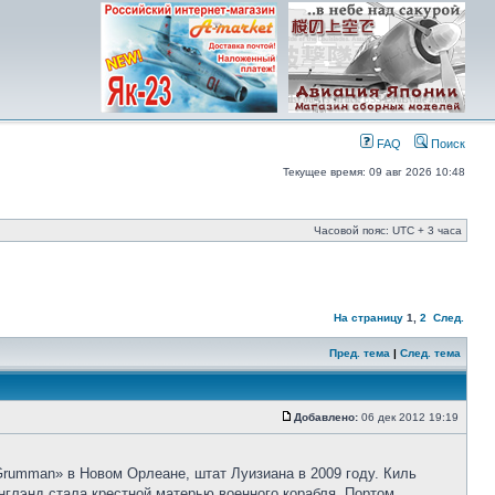
FAQ
Поиск
Текущее время: 09 авг 2026 10:48
Часовой пояс: UTC + 3 часа
На страницу
1
,
2
След.
Пред. тема
|
След. тема
Добавлено:
06 дек 2012 19:19
Grumman» в Новом Орлеане, штат Луизиана в 2009 году. Киль
нглэнд стала крестной матерью военного корабля. Портом