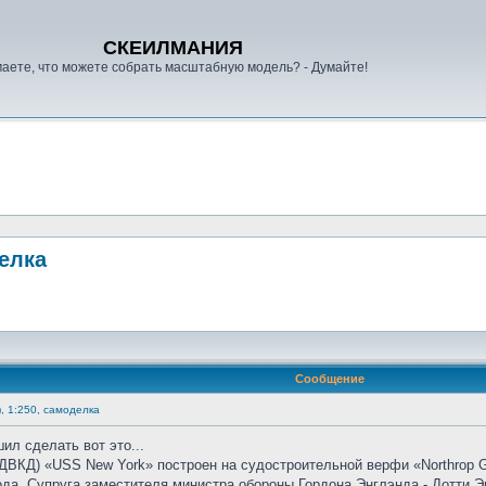
СКЕИЛМАНИЯ
аете, что можете собрать масштабную модель? - Думайте!
делка
Сообщение
, 1:250, самоделка
ил сделать вот это...
(ДВКД) «USS New York» построен на судостроительной верфи «Northrop 
ода. Супруга заместителя министра обороны Гордона Энглэнда - Дотти Э