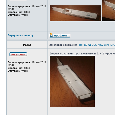
Зарегистрирован:
18 янв 2011
22:42
Сообщения:
4883
Откуда:
г. Курск
Вернуться к началу
Марат
Заголовок сообщения:
Re: ДВКД USS New York (LPD
Борта усилены, установлены 1 и 2 уровн
Зарегистрирован:
18 янв 2011
22:42
Сообщения:
4883
Откуда:
г. Курск