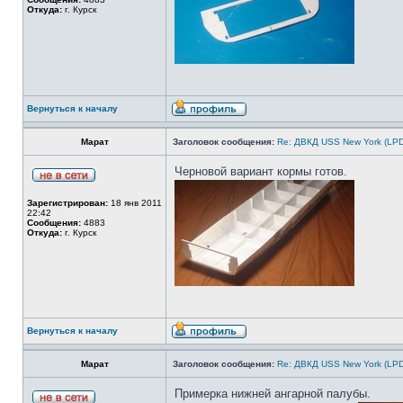
Откуда:
г. Курск
Вернуться к началу
Марат
Заголовок сообщения:
Re: ДВКД USS New York (LPD
Черновой вариант кормы готов.
Зарегистрирован:
18 янв 2011
22:42
Сообщения:
4883
Откуда:
г. Курск
Вернуться к началу
Марат
Заголовок сообщения:
Re: ДВКД USS New York (LPD
Примерка нижней ангарной палубы.