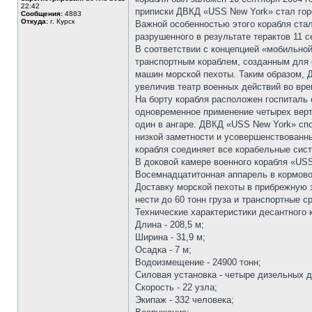
22:42
приписки ДВКД «USS New York» стал гор
Сообщения:
4883
Откуда:
г. Курск
Важной особенностью этого корабля стал
разрушенного в результате терактов 11 с
В соответствии с концепцией «мобильной
транспортным кораблем, созданным для 
машин морской пехоты. Таким образом, Д
увеличив театр военных действий во вр
На борту корабля расположен госпиталь 
одновременное применение четырех верто
один в ангаре. ДВКД «USS New York» спо
низкой заметности и усовершенствованн
корабля соединяет все корабельные сис
В доковой камере военного корабля «USS
Восемнадцатитонная аппарель в кормовой
Доставку морской пехоты в прибрежную з
нести до 60 тонн груза и транспортные 
Технические характеристики десантного 
Длина - 208,5 м;
Ширина - 31,9 м;
Осадка - 7 м;
Водоизмещение - 24900 тонн;
Силовая установка - четыре дизельных дв
Скорость - 22 узла;
Экипаж - 332 человека;