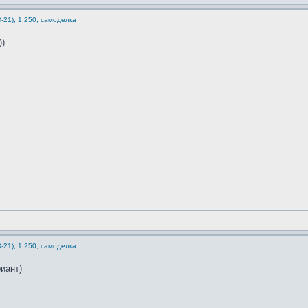
-21), 1:250, самоделка
))
-21), 1:250, самоделка
иант)