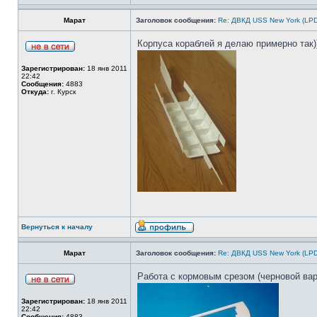
Марат
Заголовок сообщения:
Re: ДВКД USS New York (LPD
Корпуса кораблей я делаю примерно так)
Зарегистрирован:
18 янв 2011
22:42
Сообщения:
4883
Откуда:
г. Курск
Вернуться к началу
Марат
Заголовок сообщения:
Re: ДВКД USS New York (LPD
Работа с кормовым срезом (черновой вар
Зарегистрирован:
18 янв 2011
22:42
Сообщения:
4883