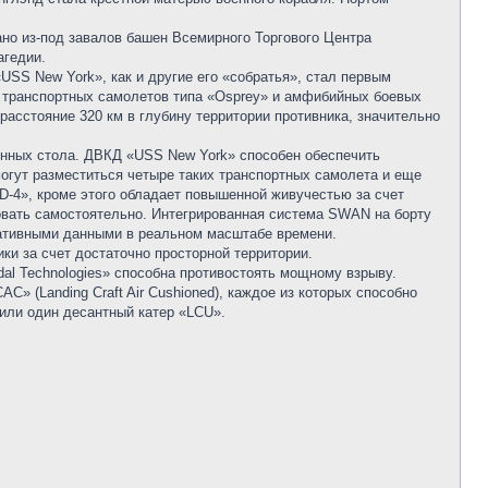
ано из-под завалов башен Всемирного Торгового Центра
агедии.
SS New York», как и другие его «собратья», стал первым
 транспортных самолетов типа «Osprey» и амфибийных боевых
асстояние 320 км в глубину территории противника, значительно
ионных стола. ДВКД «USS New York» способен обеспечить
огут разместиться четыре таких транспортных самолета и еще
D-4», кроме этого обладает повышенной живучестью за счет
овать самостоятельно. Интегрированная система SWAN на борту
ративными данными в реальном масштабе времени.
ки за счет достаточно просторной территории.
al Technologies» способна противостоять мощному взрыву.
» (Landing Craft Air Cushioned), каждое из которых способно
 или один десантный катер «LCU».