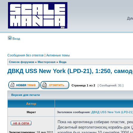
Дум
Вход
Сообщения без ответов
|
Активные темы
Список форумов
»
Мастерская
»
Вода
ДВКД USS New York (LPD-21), 1:250, само
Страница
1
из
2
[ Сообщений: 31 ]
Версия для печати
Автор
Марат
Заголовок сообщения:
ДВКД USS New York (LPD-21)
Пока на аргентинца собираю пластик, реш
Десантный вертолетоносец корабль-док 
корабля был заложен 10 сентября 2004 г
Зарегистрирован:
18 янв 2011