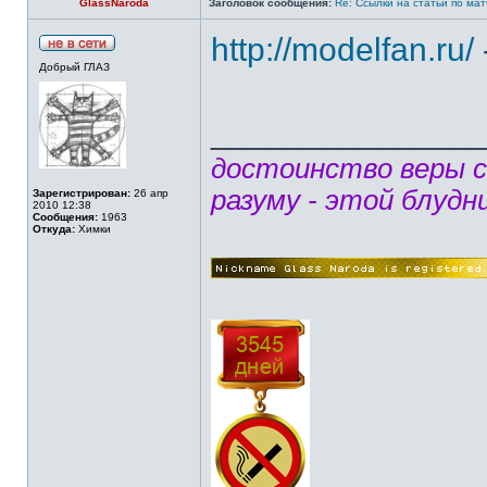
GlassNaroda
Заголовок сообщения:
Re: Ссылки на статьи по ма
http://modelfan.ru/
Добрый ГЛАЗ
______________
достоинство веры 
разуму - этой блудн
Зарегистрирован:
26 апр
2010 12:38
Сообщения:
1963
Откуда:
Химки