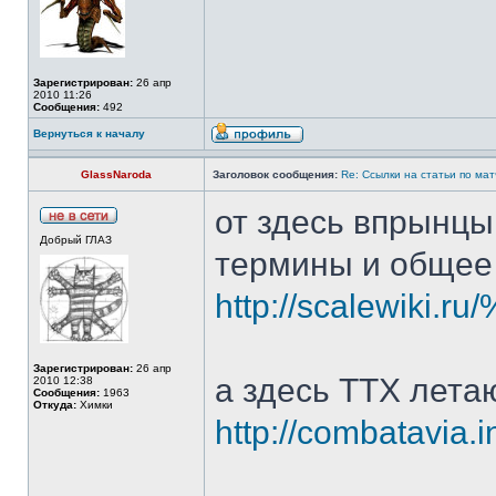
Зарегистрирован:
26 апр
2010 11:26
Сообщения:
492
Вернуться к началу
GlassNaroda
Заголовок сообщения:
Re: Ссылки на статьи по ма
от здесь впрынцы
Добрый ГЛАЗ
термины и общее 
http://scalew
Зарегистрирован:
26 апр
а здесь ТТХ лета
2010 12:38
Сообщения:
1963
Откуда:
Химки
http://combatavia.i