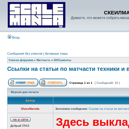
СКЕИЛМ
Думаете, что можете собрать масш
Вход
Сообщения без ответов
|
Активные темы
Список форумов
»
Матчасть
»
DOCументы
Ссылки на статьи по матчасти техники и
Страница
1
из
1
[ Сообщений: 10 ]
Версия для печати
Автор
GlassNaroda
Заголовок сообщения:
Ссылки на статьи по матчас
Здесь выкла
Добрый ГЛАЗ