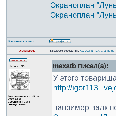
Экраноплан "Лунь"
Экраноплан "Лунь"
Вернуться к началу
GlassNaroda
Заголовок сообщения:
Re: Ссылки на статьи по ма
maxatb писал(а):
Добрый ГЛАЗ
У этого товарищ
http://igor113.live
Зарегистрирован:
26 апр
2010 12:38
Сообщения:
1963
Откуда:
Химки
например валк п