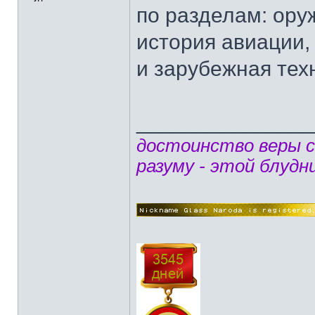
по разделам: оруж
история авиации, 
и зарубежная тех
______________
достоинство веры 
разуму - этой блудн