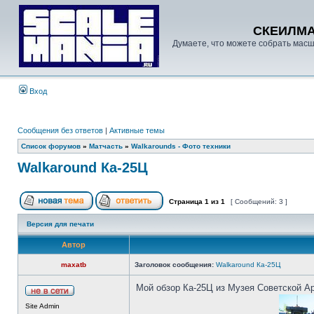
СКЕИЛМ
Думаете, что можете собрать масш
Вход
Сообщения без ответов
|
Активные темы
Список форумов
»
Матчасть
»
Walkarounds - Фото техники
Walkaround Ка-25Ц
Страница
1
из
1
[ Сообщений: 3 ]
Версия для печати
Автор
maxatb
Заголовок сообщения:
Walkaround Ка-25Ц
Мой обзор Ка-25Ц из Музея Советской А
Site Admin