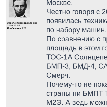
Москве.
Честно говоря с 2
появилась техник
Зарегистрирован:
26 апр
2010 13:04
по набору машин.
Сообщения:
239
По сравнению с 
площадь в этом го
ТОС-1А Солнцепек
БМП-3, БМД-4, СА
Смерч.
Почему-то не пок
страны ни БМПТ Т
М2Э. А ведь мож