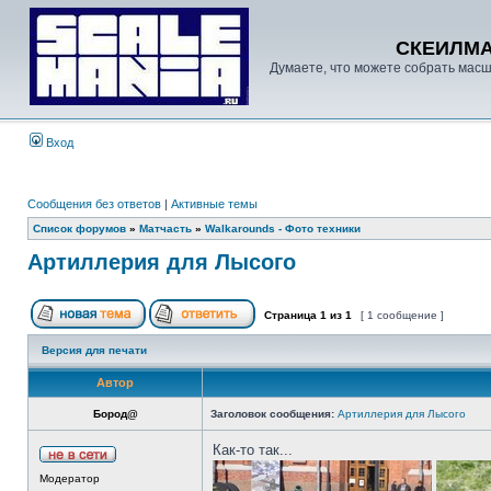
СКЕИЛМ
Думаете, что можете собрать масш
Вход
Сообщения без ответов
|
Активные темы
Список форумов
»
Матчасть
»
Walkarounds - Фото техники
Артиллерия для Лысого
Страница
1
из
1
[ 1 сообщение ]
Версия для печати
Автор
Бород@
Заголовок сообщения:
Артиллерия для Лысого
Как-то так...
Модератор