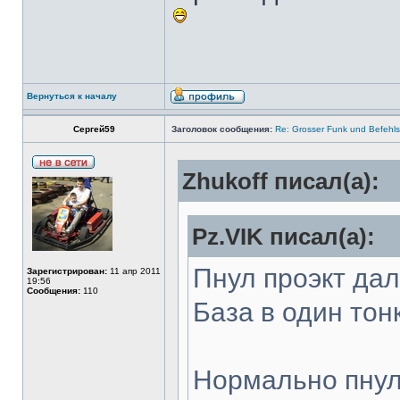
Вернуться к началу
Сергей59
Заголовок сообщения:
Re: Grosser Funk und Befehls
Zhukoff писал(а):
Pz.VIK писал(а):
Пнул проэкт да
Зарегистрирован:
11 апр 2011
19:56
Сообщения:
110
База в один тонк
Нормально пнул