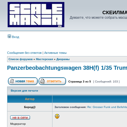
СКЕИЛМ
Думаете, что можете собрать масш
Вход
Сообщения без ответов
|
Активные темы
Список форумов
»
Мастерская
»
Диорамы
Panzerbeobachtungswagen 38H(f) 1/35 Trum
Страница
3
из
5
[ Сообщений: 103 ]
Версия для печати
Автор
Бород@
Заголовок сообщения:
Re: Grosser Funk und Befehls
Модератор