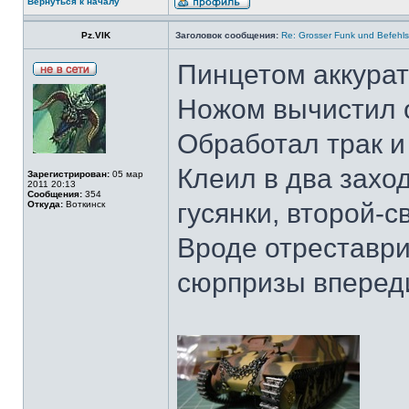
Вернуться к началу
Pz.VIK
Заголовок сообщения:
Re: Grosser Funk und Befehls
Пинцетом аккурат
Ножом вычистил о
Обработал трак и
Клеил в два заход
Зарегистрирован:
05 мар
2011 20:13
Сообщения:
354
гусянки, второй-с
Откуда:
Воткинск
Вроде отреставри
сюрпризы вперед