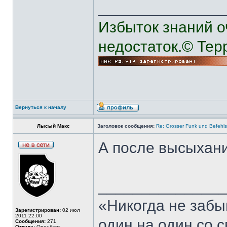
______________
Избыток знаний о
недостаток.© Тер
Вернуться к началу
Лысый Макс
Заголовок сообщения:
Re: Grosser Funk und Befehls
А после высыхан
______________
«Никогда не забы
Зарегистрирован:
02 июл
2011 22:00
один на один со 
Сообщения:
271
Откуда:
Оренбург