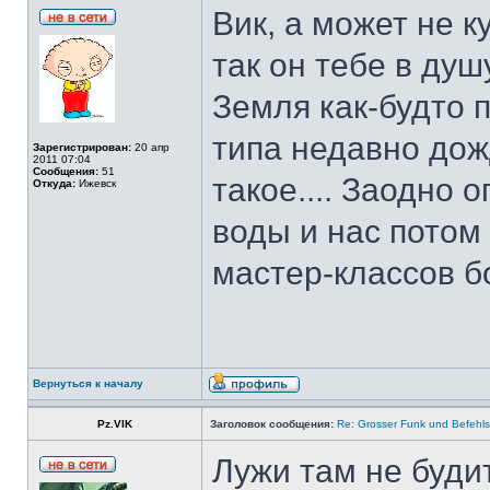
Вик, а может не ку
так он тебе в душ
Земля как-будто 
типа недавно дож
Зарегистрирован:
20 апр
2011 07:04
Сообщения:
51
такое.... Заодно
Откуда:
Ижевск
воды и нас пото
мастер-классов бо
Вернуться к началу
Pz.VIK
Заголовок сообщения:
Re: Grosser Funk und Befehls
Лужи там не буди