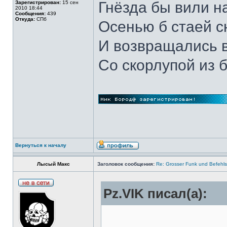
Гнёзда бы вили н
Зарегистрирован:
15 сен
2010 18:44
Сообщения:
439
Откуда:
СПб
Осенью б стаей 
И возвращались 
Со скорлупой из 
Вернуться к началу
Лысый Макс
Заголовок сообщения:
Re: Grosser Funk und Befehls
Pz.VIK писал(а):