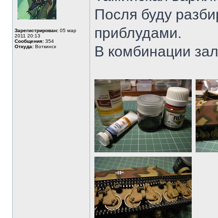
Посля буду разби
приблудами.
Зарегистрирован:
05 мар
2011 20:13
Сообщения:
354
В комбинации зал
Откуда:
Воткинск