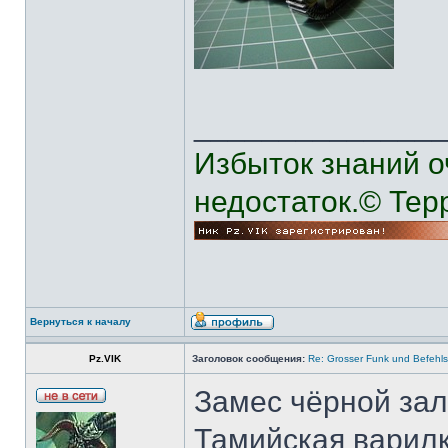
______________
Избыток знаний о
недостаток.© Тер
Вернуться к началу
Pz.VIK
Заголовок сообщения:
Re: Grosser Funk und Befehls
Замес чёрной зал
Тамийская варилк