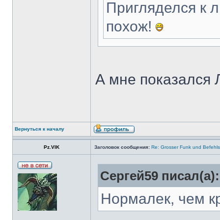
Пригляделся к л
похож!
А мне показался 
Вернуться к началу
Pz.VIK
Заголовок сообщения:
Re: Grosser Funk und Befehls
Сергей59 писал(а):
Нормалек, чем к