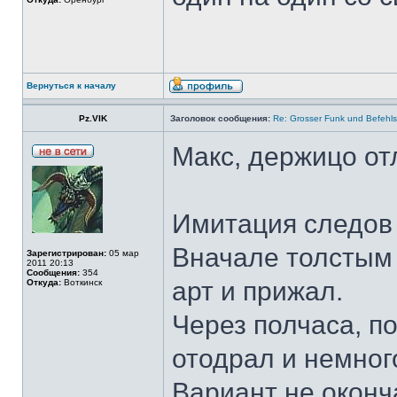
Вернуться к началу
Pz.VIK
Заголовок сообщения:
Re: Grosser Funk und Befehls
Макс, держицо от
Имитация следов 
Вначале толстым 
Зарегистрирован:
05 мар
2011 20:13
Сообщения:
354
арт и прижал.
Откуда:
Воткинск
Через полчаса, п
отодрал и немног
Вариант не оконч