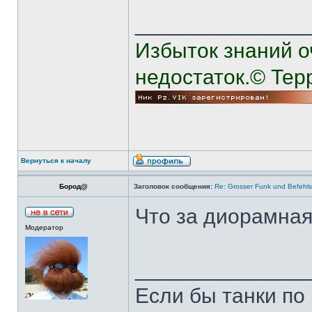
______________
Избыток знаний о
недостаток.© Тер
Вернуться к началу
Бород@
Заголовок сообщения:
Re: Grosser Funk und Befehls
Что за диорамная
Модератор
______________
Если бы танки по 