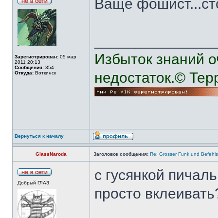
Ваще фошист...ст
______________
Избыток знаний о
Зарегистрирован:
05 мар
2011 20:13
Сообщения:
354
недостаток.© Тер
Откуда:
Воткинск
Вернуться к началу
GlassNaroda
Заголовок сообщения:
Re: Grosser Funk und Befehls
с гусянкой пичаль
Добрый ГЛАЗ
просто вклеивать