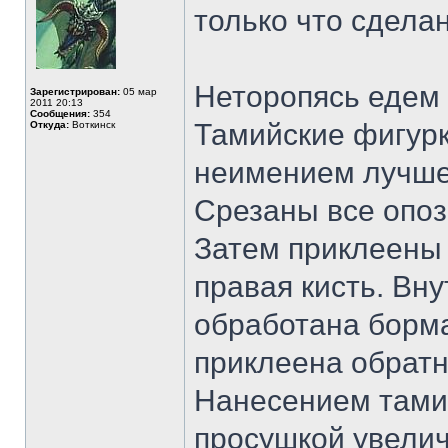
только что сдела
Неторопясь едем
Зарегистрирован:
05 мар
2011 20:13
Сообщения:
354
Тамийские фигурк
Откуда:
Воткинск
неимением лучшег
Срезаны все опоз
Затем приклеены 
правая кисть. Вну
обработана борм
приклеена обратн
Нанесением тамий
просушкой увелич