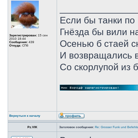
______________
Если бы танки по 
Гнёзда бы вили н
Зарегистрирован:
15 сен
2010 18:44
Осенью б стаей 
Сообщения:
439
Откуда:
СПб
И возвращались 
Со скорлупой из 
Вернуться к началу
Pz.VIK
Заголовок сообщения:
Re: Grosser Funk und Befehls