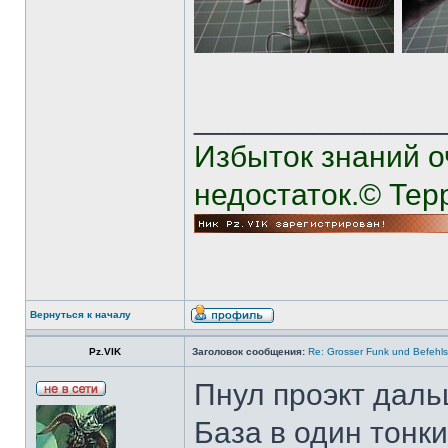
______________
Избыток знаний о
недостаток.© Тер
Вернуться к началу
Pz.VIK
Заголовок сообщения:
Re: Grosser Funk und Befehls
Пнул проэкт даль
База в один тонки