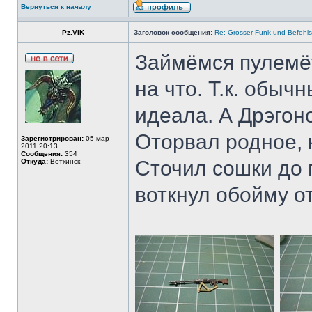
Вернуться к началу
Pz.VIK
Заголовок сообщения:
Re: Grosser Funk und Befehls
Займёмся пулемёт
на что. Т.к. обыч
идеала. А Дрэгон
Оторвал родное, 
Зарегистрирован:
05 мар
2011 20:13
Сообщения:
354
Сточил сошки до
Откуда:
Воткинск
воткнул обойму от