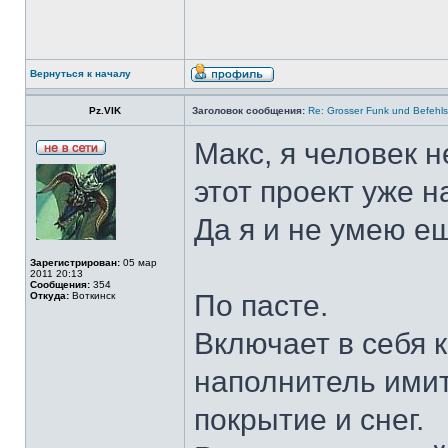
Вернуться к началу
Pz.VIK
Заголовок сообщения:
Re: Grosser Funk und Befehls
Макс, я человек 
этот проект уже 
Да я и не умею ещ
Зарегистрирован:
05 мар
2011 20:13
Сообщения:
354
По пасте.
Откуда:
Воткинск
Включает в себя 
наполнитель ими
покрытие и снег.