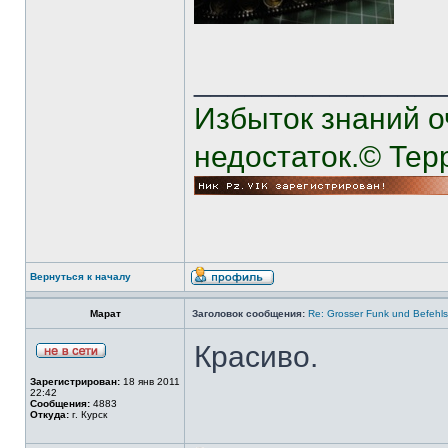
______________
Избыток знаний о
недостаток.© Тер
Вернуться к началу
Марат
Заголовок сообщения:
Re: Grosser Funk und Befehls
Красиво.
Зарегистрирован:
18 янв 2011
22:42
Сообщения:
4883
Откуда:
г. Курск