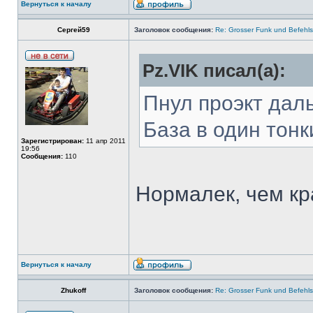
Вернуться к началу
Сергей59
Заголовок сообщения:
Re: Grosser Funk und Befehls
Pz.VIK писал(а):
Пнул проэкт дал
База в один тонк
Зарегистрирован:
11 апр 2011
19:56
Сообщения:
110
Нормалек, чем к
Вернуться к началу
Zhukoff
Заголовок сообщения:
Re: Grosser Funk und Befehls