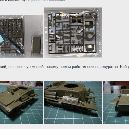
кий, но через-чур мягкий, посему ножом работал оочень аккуратно. Всё 