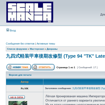
Дум
Вход
Сообщения без ответов
|
Активные темы
Список форумов
»
Мастерская
»
Диорамы
九四式軽装甲車後期改修型 (Type 94 "TK" Late) 1
Страница
1
из
1
[ Сообщений: 17 ]
Версия для печати
Автор
Заголовок сообщения:
九四式軽装甲車後期改修型 (Type 94 
Pz.VIK
Лёгкая бронированая машина Императорс
Отличается от раннего варианта увелич
Из за этого удлинены надгусеничные пол