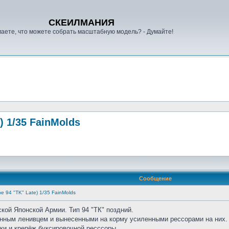
СКЕИЛМАНИЯ
аете, что можете собрать масштабную модель? - Думайте!
/35 FainMolds
Сообщение
"TK" Late) 1/35 FainMolds
кой Японской Армии. Тип 94 "ТК" поздний.
енным ленивцем и вынесенными на корму усиленными рессорами на них.
ки и крепёж буксировочной ресссоры.