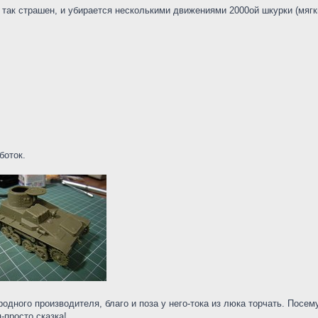
ак страшен, и убирается несколькими движениями 2000ой шкурки (мягки
боток.
дного производителя, благо и поза у него-тока из люка торчать. Посему,
-просто сказка!