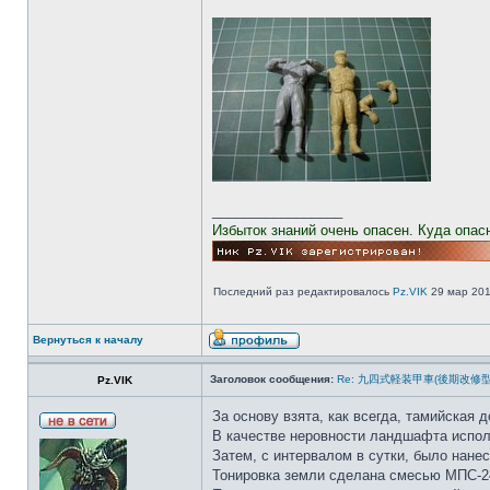
_________________
Избыток знаний очень опасен. Куда опас
Последний раз редактировалось
Pz.VIK
29 мар 2016
Вернуться к началу
Заголовок сообщения:
Re: 九四式軽装甲車(後期改修型) 1/
Pz.VIK
За основу взята, как всегда, тамийская д
В качестве неровности ландшафта испол
Затем, с интервалом в сутки, было нане
Тонировка земли сделана смесью МПС-2