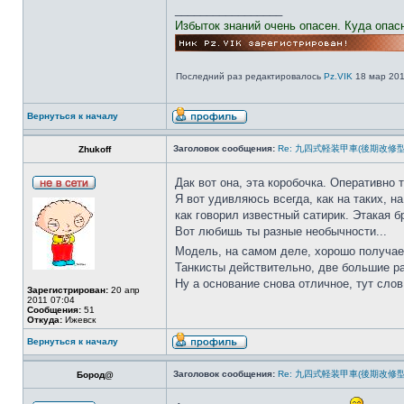
_________________
Избыток знаний очень опасен. Куда опас
Последний раз редактировалось
Pz.VIK
18 мар 201
Вернуться к началу
Заголовок сообщения:
Re: 九四式軽装甲車(後期改修型) 1/
Zhukoff
Дак вот она, эта коробочка. Оперативно
Я вот удивляюсь всегда, как на таких, 
как говорил известный сатирик. Этакая б
Вот любишь ты разные необычности...
Модель, на самом деле, хорошо получае
Танкисты действительно, две большие ра
Ну а основание снова отличное, тут слов 
Зарегистрирован:
20 апр
2011 07:04
Сообщения:
51
Откуда:
Ижевск
Вернуться к началу
Заголовок сообщения:
Re: 九四式軽装甲車(後期改修型) 1/
Бород@