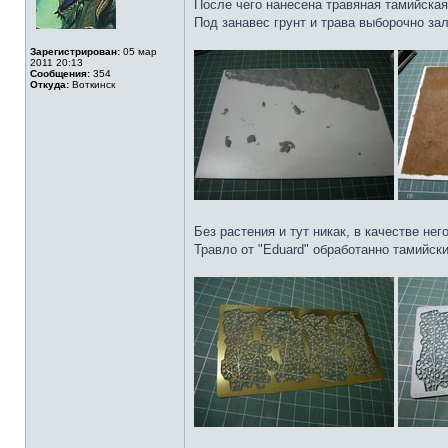
После чего нанесена травяная тамийская 
Под занавес грунт и трава выборочно зали
Зарегистрирован:
05 мар
2011 20:13
Сообщения:
354
Откуда:
Воткинск
Без растения и тут никак, в качестве не
Травло от "Eduard" обработанно тамийск