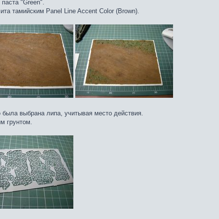
паста "Green".
та тамийским Panel Line Accent Color (Brown).
го была выбрана липа, учитывая место действия.
им грунтом.