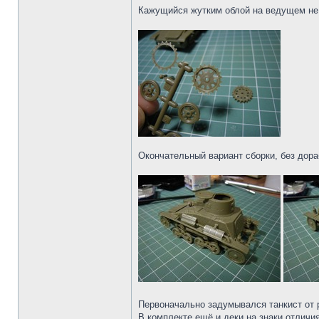
Кажущийся жутким облой на ведущем не т
Окончательный вариант сборки, без дора
Первоначально задумывался танкист от ро
В комплекте ещё и деки на знаки отличия