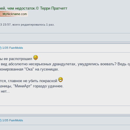
ней, чем недостаток.© Терри Пратчетт
3 23:57, всего редактировалось 1 раз.
35 FainMolds
 ты ее распотрошил
на вид абсолютно несерьезных драндулетах, умудрялись воевать? Ведь 
ронированная "Ока" на гусеницах.
тся, главное не убить покраской
зницы, "МиниАрт" гораздо удачнее.
нет...
35 FainMolds