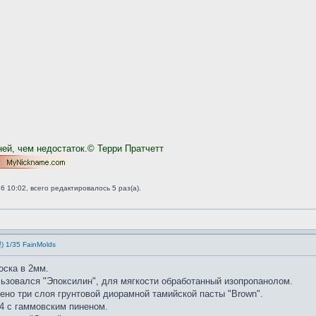
ней, чем недостаток.© Терри Пратчетт
 10:02, всего редактировалось 5 раз(а).
35 FainMolds
оска в 2мм.
ьзовался "Эпоксилин", для мягкости обработанный изопропанолом.
сено три слоя грунтовой диорамной тамийской пасты "Brown".
4 с гаммовским пиненом.