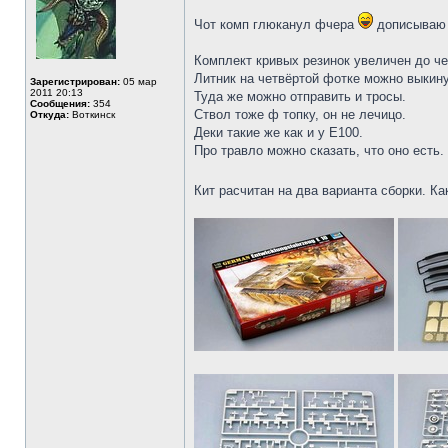
Чот комп глюканул фчера
дописываю 
Комплект кривых резинок увеличен до че
Литник на четвёртой фотке можно выкину
Зарегистрирован:
05 мар
2011 20:13
Туда же можно отправить и тросы.
Сообщения:
354
Ствол тоже ф топку, он не лечицо.
Откуда:
Воткинск
Деки такие же как и у Е100.
Про травло можно сказать, что оно есть.
Кит расчитан на два варианта сборки. К