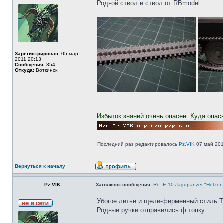
Родной ствол и ствол от RBmodel.
Зарегистрирован:
05 мар
2011 20:13
Сообщения:
354
Откуда:
Воткинск
_________________
Избыток знаний очень опасен. Куда опас
Последний раз редактировалось
Pz.VIK
07 май 2013
Вернуться к началу
Pz.VIK
Заголовок сообщения:
Re: E-10 Jägdpanzer "Hetzer 
Убогое литьё и щели-фирменный стиль Т
Родные ручки отправились ф топку.