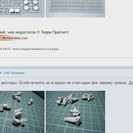
ней, чем недостаток.© Терри Пратчетт
 09:57, всего редактировалось 4 раз(а).
II" 1/35 Trumpeter
рессоры. Особо вгонять их в идеал не стал-один фиг замажу грязью. Да 