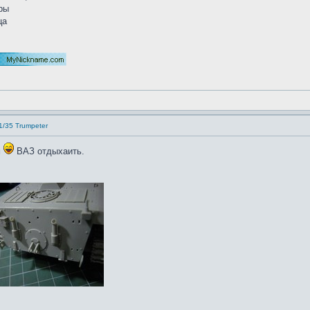
ры
ца
1/35 Trumpeter
м
ВАЗ отдыхаить.