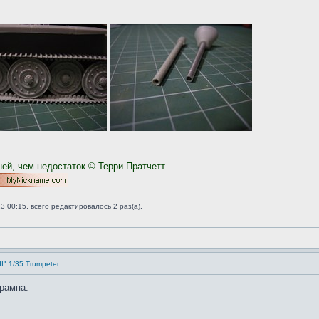
ней, чем недостаток.© Терри Пратчетт
 00:15, всего редактировалось 2 раз(а).
II" 1/35 Trumpeter
рампа.