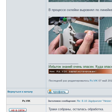
В процессе склейки выровнял по линейке
_________________
Избыток знаний очень опасен. Куда опас
Последний раз редактировалось
Pz.VIK
07 май 2013
Вернуться к началу
Pz.VIK
Заголовок сообщения:
Re: E-10 Jägdpanzer "Hetzer 
Траки собраны, осталась обработка.