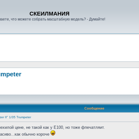
СКЕИЛМАНИЯ
аете, что можете собрать масштабную модель? - Думайте!
rumpeter
Сообщение
er II" 1/35 Trumpeter
хилой цене, не такой как у Е100, но тоже фпечатляит.
расиво...как обычно короче