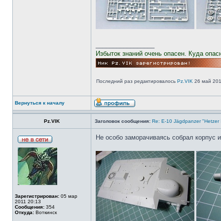
_________________
Избыток знаний очень опасен. Куда опас
Последний раз редактировалось
Pz.VIK
26 май 2016
Вернуться к началу
Pz.VIK
Заголовок сообщения:
Re: E-10 Jägdpanzer "Hetzer 
Не особо заморачиваясь собрал корпус и 
Зарегистрирован:
05 мар
2011 20:13
Сообщения:
354
Откуда:
Воткинск