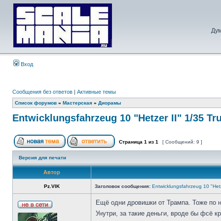
Дум
Вход
Сообщения без ответов
|
Активные темы
Список форумов
»
Мастерская
»
Диорамы
Entwicklungsfahrzeug 10 "Hetzer II" 1/35 T
Страница
1
из
1
[ Сообщений: 9 ]
Версия для печати
Автор
Pz.VIK
Заголовок сообщения:
Entwicklungsfahrzeug 10 "Hetz
Ещё одни дровишки от Трампа. Тоже по не
Унутри, за такие деньги, вроде бы фсё к