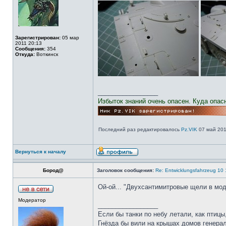
Зарегистрирован:
05 мар
2011 20:13
Сообщения:
354
Откуда:
Воткинск
_________________
Избыток знаний очень опасен. Куда опас
Последний раз редактировалось
Pz.VIK
07 май 201
Вернуться к началу
Бород@
Заголовок сообщения:
Re: Entwicklungsfahrzeug 10 
Ой-ой... "Двухсантимитровые щели в мод
Модератор
_________________
Если бы танки по небу летали, как птицы
Гнёзда бы вили на крышах домов генерал