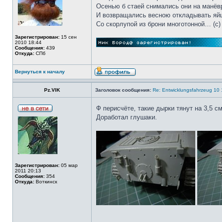
Осенью б стаей снимались они на манёв
И возвращались весною откладывать яй
Со скорлупой из брони многотонной… (c)
Зарегистрирован:
15 сен
2010 18:44
Сообщения:
439
Откуда:
СПб
Вернуться к началу
Pz.VIK
Заголовок сообщения:
Re: Entwicklungsfahrzeug 10 
Ф перисчёте, такие дырки тянут на 3,5 с
Доработал глушаки.
Зарегистрирован:
05 мар
2011 20:13
Сообщения:
354
Откуда:
Воткинск
_________________