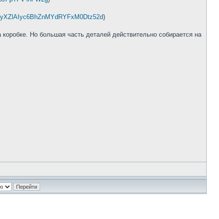
ok4WyXZlAIyc6BhZnMYdRYFxM0Dtz52d
)
а коробке. Но большая часть деталей действительно собирается на