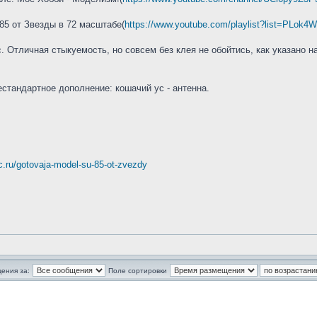
85 от Звезды в 72 масштабе(
https://www.youtube.com/playlist?list=PL
. Отличная стыкуемость, но совсем без клея не обойтись, как указано н
стандартное дополнение: кошачий ус - антенна.
ic.ru/gotovaja-model-su-85-ot-zvezdy
ения за:
Поле сортировки