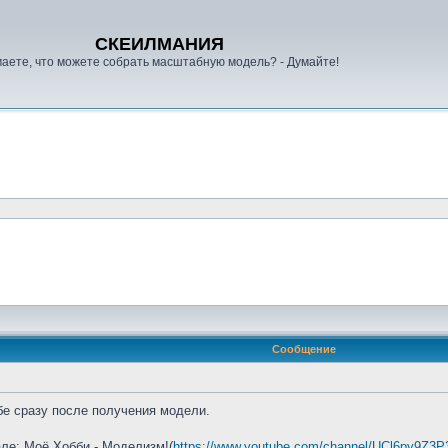
СКЕИЛМАНИЯ
аете, что можете собрать масштабную модель? - Думайте!
Сообщение
бе сразу после получения модели.
ле: Моё Хобби - Моделизм!(
https://www.youtube.com/channel/UCl6py9Z3