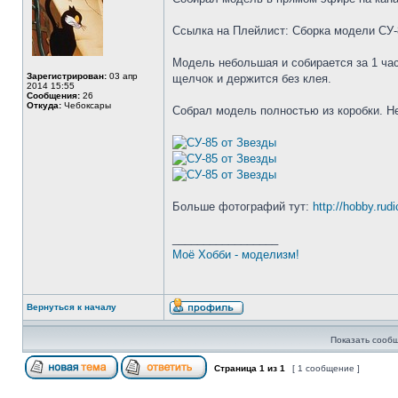
Ссылка на Плейлист: Сборка модели СУ-
Модель небольшая и собирается за 1 час
Зарегистрирован:
03 апр
щелчок и держится без клея.
2014 15:55
Сообщения:
26
Откуда:
Чебоксары
Собрал модель полностью из коробки. Не
Больше фотографий тут:
http://hobby.rud
_________________
Моё Хобби - моделизм!
Вернуться к началу
Показать сообщ
Страница
1
из
1
[ 1 сообщение ]