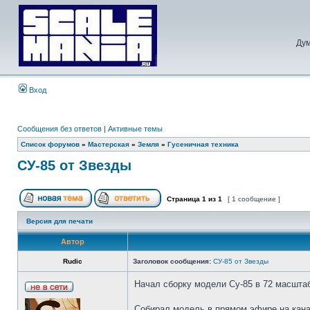
Дум
Вход
Сообщения без ответов
|
Активные темы
Список форумов
»
Мастерская
»
Земля
»
Гусеничная техника
СУ-85 от Звезды
Страница
1
из
1
[ 1 сообщение ]
Версия для печати
Автор
Rudic
Заголовок сообщения:
СУ-85 от Звезды
Начал сборку модели Су-85 в 72 масшта
Собирал модель в прямом эфире на кана