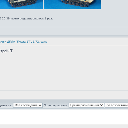
 20:39, всего редактировалось 1 раз.
сия и ДПЛА "Пчела-1Т", 1/72, само
трой-П"
ения за:
Поле сортировки