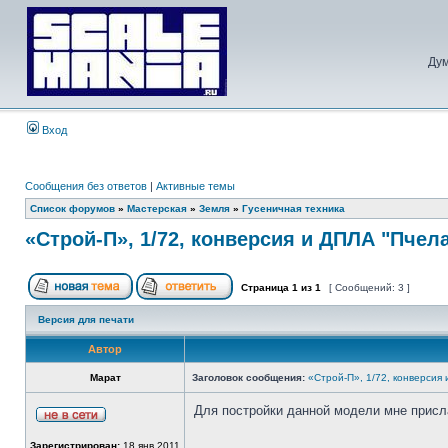
Дум
Вход
Сообщения без ответов
|
Активные темы
Список форумов
»
Мастерская
»
Земля
»
Гусеничная техника
«Строй-П», 1/72, конверсия и ДПЛА "Пчела
Страница
1
из
1
[ Сообщений: 3 ]
Версия для печати
Автор
Марат
Заголовок сообщения:
«Строй-П», 1/72, конверсия 
Для постройки данной модели мне присл
Зарегистрирован:
18 янв 2011