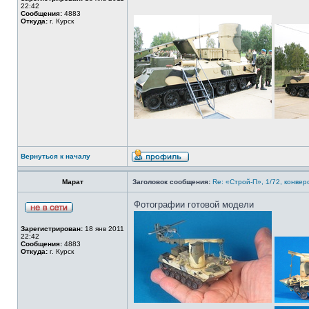
22:42
Сообщения:
4883
Откуда:
г. Курск
Вернуться к началу
Марат
Заголовок сообщения:
Re: «Строй-П», 1/72, конвер
Фотографии готовой модели
Зарегистрирован:
18 янв 2011
22:42
Сообщения:
4883
Откуда:
г. Курск