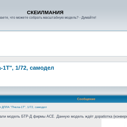
СКЕИЛМАНИЯ
аете, что можете собрать масштабную модель? - Думайте!
-1Т", 1/72, самодел
Сообщение
и ДПЛА "Пчела-1Т", 1/72, самодел
али модель БТР-Д фирмы АСЕ. Данную модель ждёт доработка (конверс