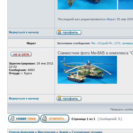
Последний раз редактировалось
Марат
20 апр 2020
Вернуться к началу
Марат
Заголовок сообщения:
Re: «Строй-П», 1/72, конвер
Совместное фото Ми-8АВ и комплекса "С
Зарегистрирован:
18 янв 2011
22:42
Сообщения:
4883
Откуда:
г. Курск
Вернуться к началу
Показать сообщ
Страница
1
из
1
[ Сообщений: 3 ]
Список форумов
»
Мастерская
»
Земля
»
Гусеничная техника