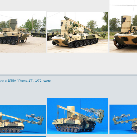
сия и ДПЛА "Пчела-1Т", 1/72, само