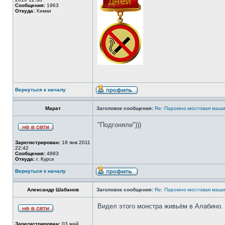
Сообщения:
1963
Откуда:
Химки
Вернуться к началу
Марат
Заголовок сообщения:
Re: Паромно-мостовая маши
"Подгоняли")))
Зарегистрирован:
18 янв 2011
22:42
Сообщения:
4883
Откуда:
г. Курск
Вернуться к началу
Александр Шабанов
Заголовок сообщения:
Re: Паромно-мостовая маши
Видел этого монстра живьём в Алабино. 
Зарегистрирован:
03 май