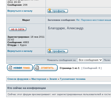
2011 20:33
Сообщения:
206
Вернуться к началу
Марат
Заголовок сообщения:
Re: Паромно-мостовая маши
Благодарю, Александр.
Зарегистрирован:
18 янв 2011
22:42
Сообщения:
4883
Откуда:
г. Курск
Вернуться к началу
Показать сообщения за:
Поле 
Страница
1
из
1
[ Сообщений: 6 ]
Список форумов
»
Мастерская
»
Земля
»
Гусеничная техника
Кто сейчас на конференции
Сейчас этот форум просматривают: нет зарегистрированных пользователей и гости: