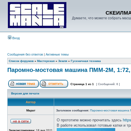
СКЕИЛМ
Думаете, что можете собрать масш
Вход
Сообщения без ответов
|
Активные темы
Список форумов
»
Мастерская
»
Земля
»
Гусеничная техника
Паромно-мостовая машина ПММ-2М, 1:72,
Страница
1
из
1
[ Сообщений: 6 ]
Версия для печати
Автор
Марат
Заголовок сообщения:
Паромно-мостовая машина П
О прототипе можно прочитать здесь
https
В работе использовал готовые катки и тр
Зарегистрирован:
18 янв 2011