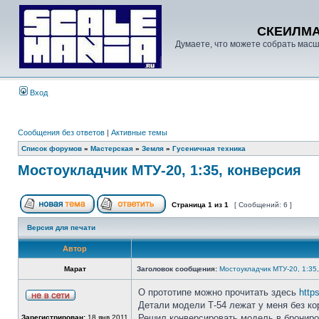
СКЕИЛМ
Думаете, что можете собрать масш
Вход
Сообщения без ответов
|
Активные темы
Список форумов
»
Мастерская
»
Земля
»
Гусеничная техника
Мостоукладчик МТУ-20, 1:35, конверсия
Страница
1
из
1
[ Сообщений: 6 ]
Версия для печати
Автор
Марат
Заголовок сообщения:
Мостоукладчик МТУ-20, 1:35
О прототипе можно прочитать здесь
https
Детали модели Т-54 лежат у меня без кор
Решил конверсировать модель в брониро
Зарегистрирован:
18 янв 2011