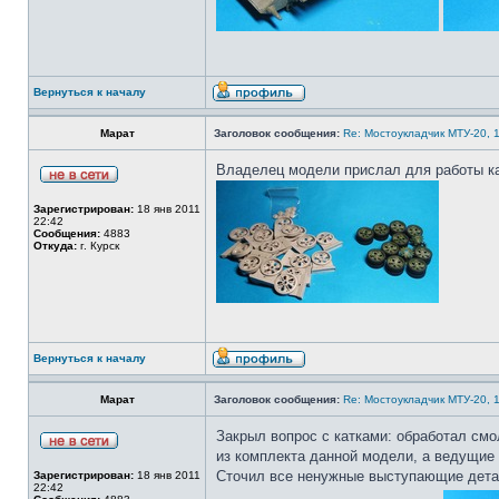
Вернуться к началу
Марат
Заголовок сообщения:
Re: Мостоукладчик МТУ-20, 1
Владелец модели прислал для работы ка
Зарегистрирован:
18 янв 2011
22:42
Сообщения:
4883
Откуда:
г. Курск
Вернуться к началу
Марат
Заголовок сообщения:
Re: Мостоукладчик МТУ-20, 1
Закрыл вопрос с катками: обработал смо
из комплекта данной модели, а ведущие 
Сточил все ненужные выступающие детал
Зарегистрирован:
18 янв 2011
22:42