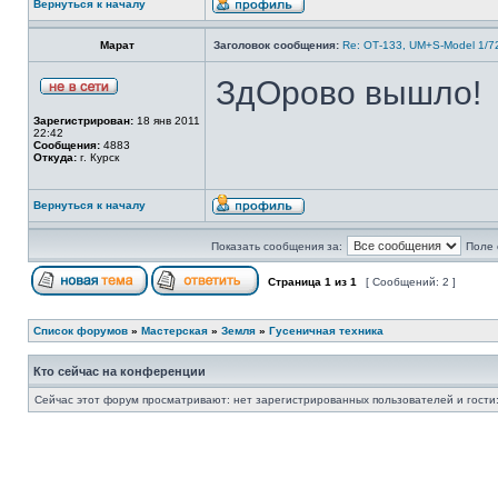
Вернуться к началу
Марат
Заголовок сообщения:
Re: ОТ-133, UM+S-Model 1/7
ЗдОрово вышло!
Зарегистрирован:
18 янв 2011
22:42
Сообщения:
4883
Откуда:
г. Курск
Вернуться к началу
Показать сообщения за:
Поле 
Страница
1
из
1
[ Сообщений: 2 ]
Список форумов
»
Мастерская
»
Земля
»
Гусеничная техника
Кто сейчас на конференции
Сейчас этот форум просматривают: нет зарегистрированных пользователей и гости: