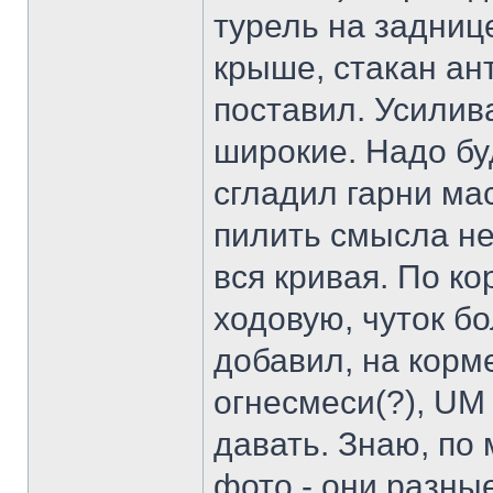
турель на задниц
крыше, стакан а
поставил. Усилив
широкие. Надо бу
сгладил гарни ма
пилить смысла нет
вся кривая. По к
ходовую, чуток б
добавил, на корм
огнесмеси(?), UM
давать. Знаю, по 
фото - они разны