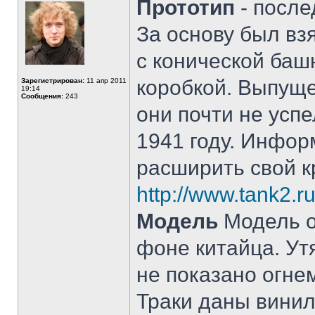
Прототип
- после
За основу был взя
с конической ба
коробкой. Выпуще
Зарегистрирован:
11 апр 2011
19:14
Сообщения:
243
они почти не успе
1941 году. Инфор
расширить свой к
http://www.tank2.r
Модель
Модель о
фоне китайца. Ут
не показано огне
Траки даны винил