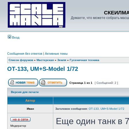
СКЕИЛМ
Думаете, что можете собрать масш
Вход
Сообщения без ответов
|
Активные темы
Список форумов
»
Мастерская
»
Земля
»
Гусеничная техника
ОТ-133, UM+S-Model 1/72
Страница
1
из
1
[ Сообщений: 2 ]
Версия для печати
Автор
Иван
Заголовок сообщения:
ОТ-133, UM+S-Model 1/72
Еще один танк в 
Модератор