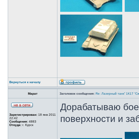
Вернуться к началу
Марат
Заголовок сообщения:
Re: Лазерный танк” 1К17 “Сж
Дорабатываю боев
Зарегистрирован:
18 янв 2011
поверхности и за
22:42
Сообщения:
4883
Откуда:
г. Курск