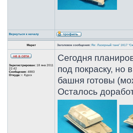
Вернуться к началу
Марат
Заголовок сообщения:
Re: Лазерный танк” 1К17 “Сж
Сегодня планиров
Зарегистрирован:
18 янв 2011
под покраску, но 
22:42
Сообщения:
4883
Откуда:
г. Курск
башня готовы (мож
Осталось доработ