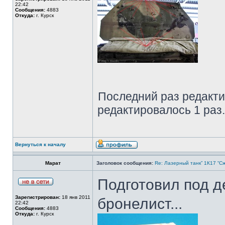
22:42
Сообщения:
4883
Откуда:
г. Курск
Последний раз редакт
редактировалось 1 раз.
Вернуться к началу
Марат
Заголовок сообщения:
Re: Лазерный танк” 1К17 “Сж
Подготовил под д
Зарегистрирован:
18 янв 2011
бронелист...
22:42
Сообщения:
4883
Откуда:
г. Курск