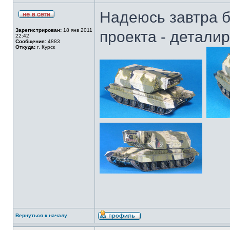
Надеюсь завтра б
Зарегистрирован:
18 янв 2011
проекта - детали
22:42
Сообщения:
4883
Откуда:
г. Курск
Вернуться к началу