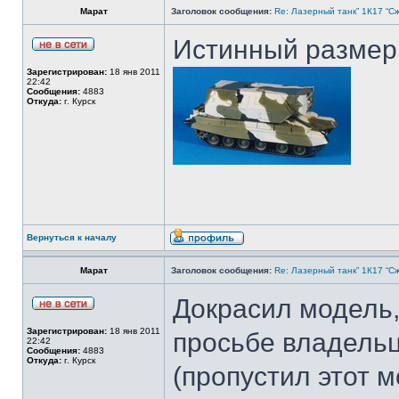
Марат
Заголовок сообщения:
Re: Лазерный танк” 1К17 “Сж
Истинный размер 
Зарегистрирован:
18 янв 2011
22:42
Сообщения:
4883
Откуда:
г. Курск
Вернуться к началу
Марат
Заголовок сообщения:
Re: Лазерный танк” 1К17 “Сж
Докрасил модель,
Зарегистрирован:
18 янв 2011
просьбе владель
22:42
Сообщения:
4883
Откуда:
г. Курск
(пропустил этот м