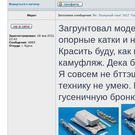
Вернуться к началу
Марат
Заголовок сообщения:
Re: Лазерный танк” 1К17 “Сж
Загрунтовал моде
Зарегистрирован:
18 янв 2011
опорные катки и н
22:42
Сообщения:
4883
Откуда:
г. Курск
Красить буду, как
камуфляж. Дека б
Я совсем не бттэ
технику не умею.
гусеничную броню