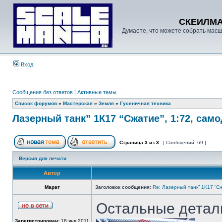
СКЕИЛМ
Думаете, что можете собрать масш
Вход
Сообщения без ответов
|
Активные темы
Список форумов
»
Мастерская
»
Земля
»
Гусеничная техника
Лазерный танк” 1К17 “Сжатие”, 1:72, сам
Страница
3
из
3
[ Сообщений: 69 ]
Версия для печати
Автор
Марат
Заголовок сообщения:
Re: Лазерный танк” 1К17 “Сж
Остальные детали
Зарегистрирован:
18 янв 2011