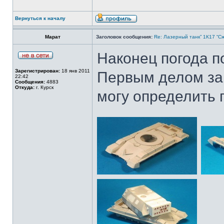
Вернуться к началу
Марат
Заголовок сообщения:
Re: Лазерный танк” 1К17 “Сж
Наконец погода п
Зарегистрирован:
18 янв 2011
Первым делом заг
22:42
Сообщения:
4883
Откуда:
г. Курск
могу определить 