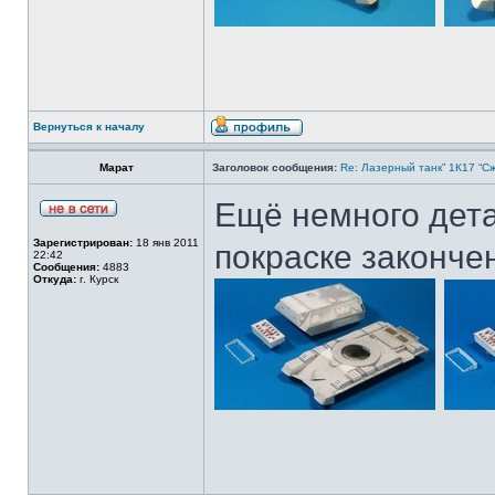
Вернуться к началу
Марат
Заголовок сообщения:
Re: Лазерный танк” 1К17 “Сж
Ещё немного дета
Зарегистрирован:
18 янв 2011
покраске законче
22:42
Сообщения:
4883
Откуда:
г. Курск