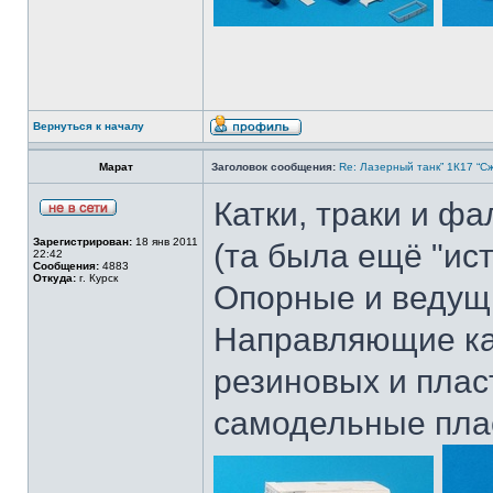
Вернуться к началу
Марат
Заголовок сообщения:
Re: Лазерный танк” 1К17 “Сж
Катки, траки и ф
Зарегистрирован:
18 янв 2011
(та была ещё "ист
22:42
Сообщения:
4883
Откуда:
г. Курск
Опорные и ведущи
Направляющие кат
резиновых и плас
самодельные пла