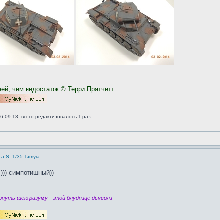
ней, чем недостаток.© Терри Пратчетт
6 09:13, всего редактировалось 1 раз.
/La.S. 1/35 Tamyia
л))) симпотишный))
нуть шею разуму - этой блуднице дьявола