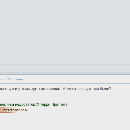
/La.S. 1/35 Tamyia
а жмакнул и у темы дата сменилась. Можешь вернуть как было?
ней, чем недостаток.© Терри Пратчетт