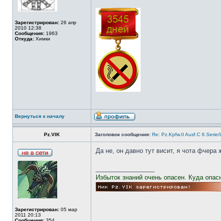
Зарегистрирован:
26 апр
2010 12:38
Сообщения:
1963
Откуда:
Химки
Вернуться к началу
Pz.VIK
Заголовок сообщения:
Re: Pz.Kpfw.II Ausf.C 6.Serie
Да не, он давно тут висит, я чота фчер
_________________
Избыток знаний очень опасен. Куда опас
Зарегистрирован:
05 мар
2011 20:13
Сообщения:
354