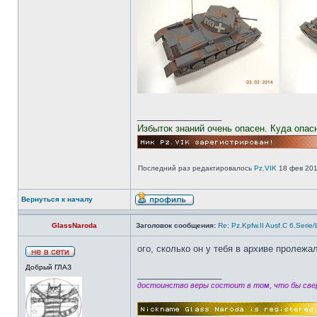
_________________
Избыток знаний очень опасен. Куда опас
Последний раз редактировалось
Pz.VIK
18 фев 201
Вернуться к началу
GlassNaroda
Заголовок сообщения:
Re: Pz.Kpfw.II Ausf.C 6.Serie
ого, сколько он у тебя в архиве пролежа
Добрый ГЛАЗ
_________________
достоинство веры состоит в том, что бы свер