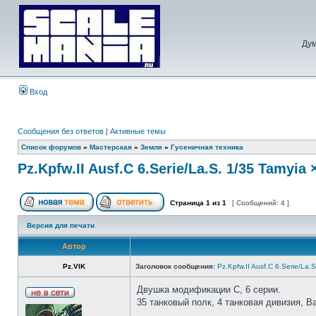
Дум
Вход
Сообщения без ответов
|
Активные темы
Список форумов
»
Мастерская
»
Земля
»
Гусеничная техника
Pz.Kpfw.II Ausf.C 6.Serie/La.S. 1/35 Tamyia 
Страница
1
из
1
[ Сообщений: 4 ]
Версия для печати
Автор
Pz.VIK
Заголовок сообщения:
Pz.Kpfw.II Ausf.C 6.Serie/La.
Двушка модификации С, 6 серии.
35 танковый полк, 4 танковая дивизия, В