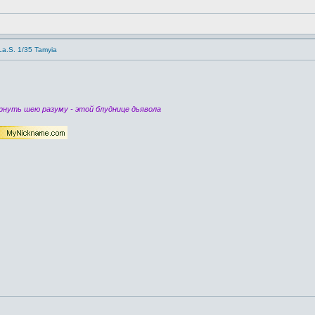
/La.S. 1/35 Tamyia
нуть шею разуму - этой блуднице дьявола