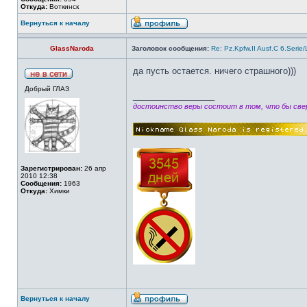
Откуда:
Воткинск
Вернуться к началу
GlassNaroda
Заголовок сообщения:
Re: Pz.Kpfw.II Ausf.C 6.Serie
да пусть остается. ничего страшного)))
Добрый ГЛАЗ
_________________
достоинство веры состоит в том, что бы свер
Зарегистрирован:
26 апр
2010 12:38
Сообщения:
1963
Откуда:
Химки
Вернуться к началу