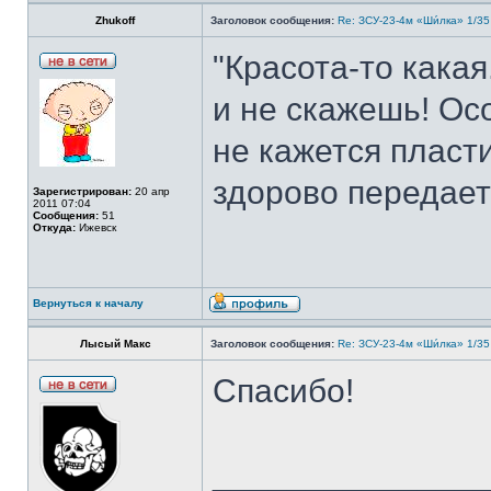
Zhukoff
Заголовок сообщения:
Re: ЗСУ-23-4м «Ши́лка» 1/35
"Красота-то какая
и не скажешь! Ос
не кажется пласт
здорово передаетс
Зарегистрирован:
20 апр
2011 07:04
Сообщения:
51
Откуда:
Ижевск
Вернуться к началу
Лысый Макс
Заголовок сообщения:
Re: ЗСУ-23-4м «Ши́лка» 1/35
Спасибо!
______________