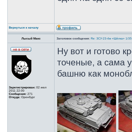
Вернуться к началу
Лысый Макс
Заголовок сообщения:
Re: ЗСУ-23-4м «Ши́лка» 1/35
Ну вот и готово 
точеные, а сама 
башню как монобл
Зарегистрирован:
02 июл
2011 22:00
Сообщения:
271
Откуда:
Оренбург