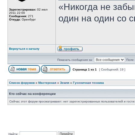
«Никогда не забы
Зарегистрирован:
02 июл
2011 22:00
один на один со 
Сообщения:
271
Откуда:
Оренбург
Вернуться к началу
Показать сообщения за:
Поле 
Страница
1
из
1
[ Сообщений: 19 ]
Список форумов
»
Мастерская
»
Земля
»
Гусеничная техника
Кто сейчас на конференции
Сейчас этот форум просматривают: нет зарегистрированных пользователей и гости:
Найти: