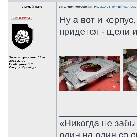
Лысый Макс
Заголовок сообщения:
Re: ЗСУ-23-4м «Ши́лка» 1/35
Ну а вот и корпус
придется - щели 
Зарегистрирован:
02 июл
2011 22:00
Сообщения:
271
Откуда:
Оренбург
______________
«Никогда не забы
один на один со 