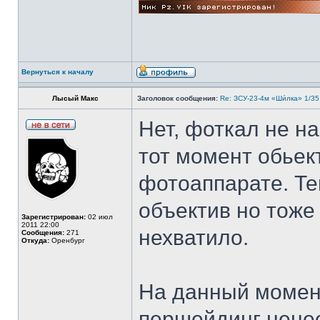
Вернуться к началу
Лысый Макс
Заголовок сообщения:
Re: ЗСУ-23-4м «Ши́лка» 1/35
Нет, фоткал не н
тот момент обье
фотоаппарате. Те
объектив но тоже 
Зарегистрирован:
02 июл
2011 22:00
нехватило.
Сообщения:
271
Откуда:
Оренбург
На данный момен
першейдинг ненес