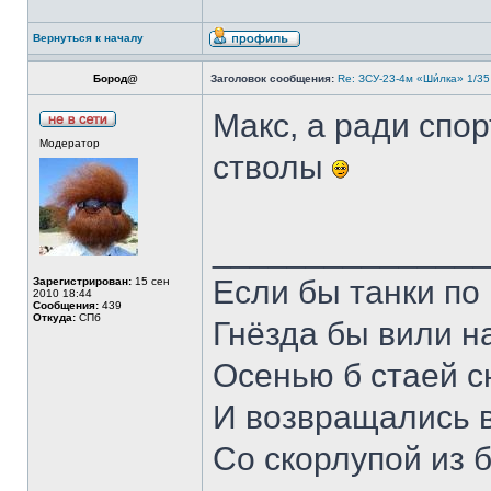
Вернуться к началу
Бород@
Заголовок сообщения:
Re: ЗСУ-23-4м «Ши́лка» 1/35
Макс, а ради спо
Модератор
стволы
______________
Если бы танки по 
Зарегистрирован:
15 сен
2010 18:44
Сообщения:
439
Откуда:
СПб
Гнёзда бы вили н
Осенью б стаей 
И возвращались 
Со скорлупой из 