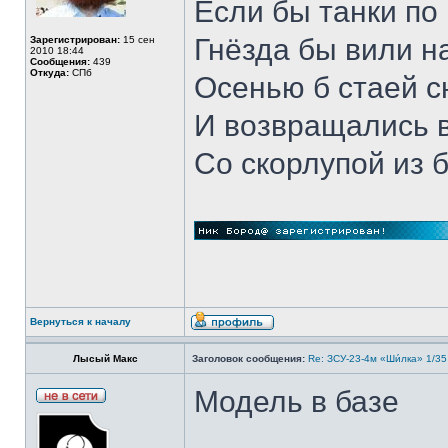
Если бы танки по 
Гнёзда бы вили н
Зарегистрирован:
15 сен
2010 18:44
Сообщения:
439
Откуда:
СПб
Осенью б стаей 
И возвращались 
Со скорлупой из 
Вернуться к началу
Лысый Макс
Заголовок сообщения:
Re: ЗСУ-23-4м «Ши́лка» 1/35
Модель в базе