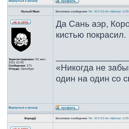
Вернуться к началу
Лысый Макс
Заголовок сообщения:
Re: ЗСУ-23-4м «Ши́лка» 1/35
Да Сань аэр, Кор
кистью покрасил.
______________
Зарегистрирован:
02 июл
2011 22:00
«Никогда не забы
Сообщения:
271
Откуда:
Оренбург
один на один со 
Вернуться к началу
Бород@
Заголовок сообщения:
Re: ЗСУ-23-4м «Ши́лка» 1/35