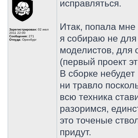
исправляться.
Итак, попала мне
Зарегистрирован:
02 июл
2011 22:00
я собираю не для
Сообщения:
271
Откуда:
Оренбург
моделистов, для 
(первый проект эт
В сборке небудет
ни травло посколь
всю техника став
разоримся, единс
это точеные ство
придут.