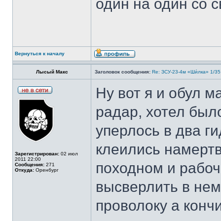
один на один со 
Вернуться к началу
Лысый Макс
Заголовок сообщения:
Re: ЗСУ-23-4м «Ши́лка» 1/35
Ну вот я и обул 
радар, хотел был
уперлось в два г
клеились намертв
Зарегистрирован:
02 июл
2011 22:00
походном и рабо
Сообщения:
271
Откуда:
Оренбург
высверлить в нем
проволоку а конч