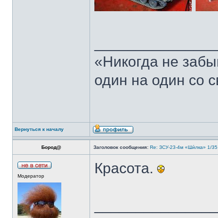
______________
«Никогда не забы
один на один со 
Вернуться к началу
Бород@
Заголовок сообщения:
Re: ЗСУ-23-4м «Ши́лка» 1/35
Красота.
Модератор
______________