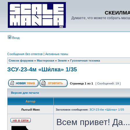
СКЕИЛМ
Думаете, что можете собрать масш
Вход
Сообщения без ответов
|
Активные темы
Список форумов
»
Мастерская
»
Земля
»
Гусеничная техника
ЗСУ-23-4м «Ши́лка» 1/35
Страница
1
из
1
[ Сообщений: 19 ]
Версия для печати
Автор
Лысый Макс
Заголовок сообщения:
ЗСУ-23-4м «Ши́лка» 1/35
Всем привет! Да..