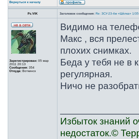
Вернуться к началу
Pz.VIK
Заголовок сообщения:
Re: ЗСУ-23-4м «Ши́лка» 1/35
Видимо на теле
Макс , вся преле
плохих снимках.
Беда у тебя не в 
Зарегистрирован:
05 мар
2011 20:13
Сообщения:
354
регулярная.
Откуда:
Воткинск
Ничо не разобрат
______________
Избыток знаний о
недостаток.© Тер