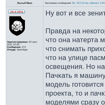
Лысый Макс
Заголовок сообщения:
Re: ЗСУ-23-4м «Ши́лка» 1/35
Ну вот и все зени
Правда на некот
что она натерта м
Зарегистрирован:
02 июл
2011 22:00
что снимать прих
Сообщения:
271
Откуда:
Оренбург
что на улице пас
освещения. Но на 
Пачкать я машину
модель готовится
проекта, то и пач
моделями сразу о