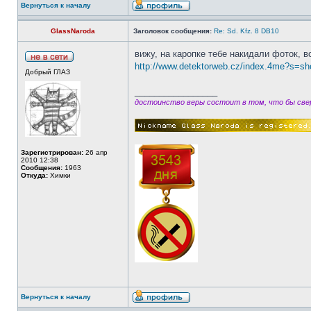
Вернуться к началу
GlassNaroda
Заголовок сообщения:
Re: Sd. Kfz. 8 DB10
вижу, на каропке тебе накидали фоток, в
http://www.detektorweb.cz/index.4me?s
Добрый ГЛАЗ
_________________
достоинство веры состоит в том, что бы свер
Зарегистрирован:
26 апр
2010 12:38
Сообщения:
1963
Откуда:
Химки
Вернуться к началу