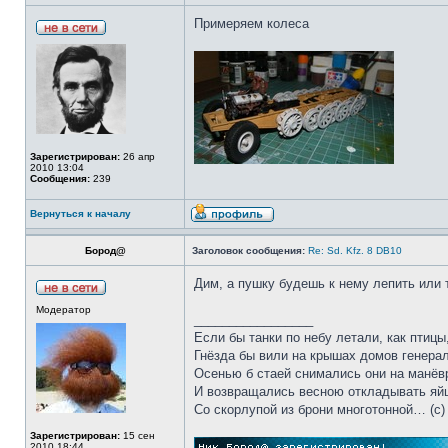
Примеряем колеса
Зарегистрирован:
26 апр
2010 13:04
Сообщения:
239
Вернуться к началу
Бород@
Заголовок сообщения:
Re: Sd. Kfz. 8 DB10
Дим, а пушку будешь к нему лепить или 
Модератор
_________________
Если бы танки по небу летали, как птицы
Гнёзда бы вили на крышах домов генерал
Осенью б стаей снимались они на манёв
И возвращались весною откладывать яй
Со скорлупой из брони многотонной… (c)
Зарегистрирован:
15 сен
2010 18:44