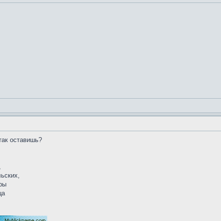
так оставишь?
,
ьских,
ры
ца