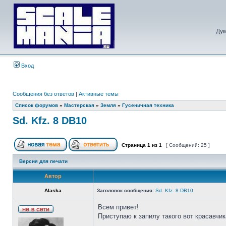
Дум
Вход
Сообщения без ответов
|
Активные темы
Список форумов
»
Мастерская
»
Земля
»
Гусеничная техника
Sd. Kfz. 8 DB10
Страница
1
из
1
[ Сообщений: 25 ]
Версия для печати
Автор
Alaska
Заголовок сообщения:
Sd. Kfz. 8 DB10
Всем привет!
Приступаю к запилу такого вот красавчик