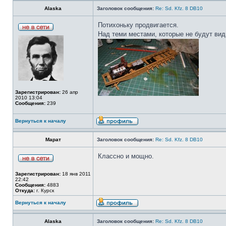
Alaska
Заголовок сообщения:
Re: Sd. Kfz. 8 DB10
Потихоньку продвигается.
Над теми местами, которые не будут вид
Зарегистрирован:
26 апр
2010 13:04
Сообщения:
239
Вернуться к началу
Марат
Заголовок сообщения:
Re: Sd. Kfz. 8 DB10
Классно и мощно.
Зарегистрирован:
18 янв 2011
22:42
Сообщения:
4883
Откуда:
г. Курск
Вернуться к началу
Alaska
Заголовок сообщения:
Re: Sd. Kfz. 8 DB10