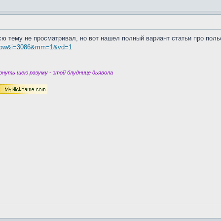
сю тему не просматривал, но вот нашел полный вариант статьи про поль
=show&i=3086&mm=1&vd=1
нуть шею разуму - этой блуднице дьявола