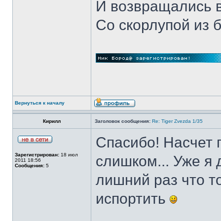
И возвращались 
Со скорлупой из 
Вернуться к началу
Кирилл
Заголовок сообщения:
Re: Tiger Zvezda 1/35
Спасибо! Насчет г
Зарегистрирован:
18 июл
слишком... Уже я 
2011 18:56
Сообщения:
5
лишний раз что т
испортить