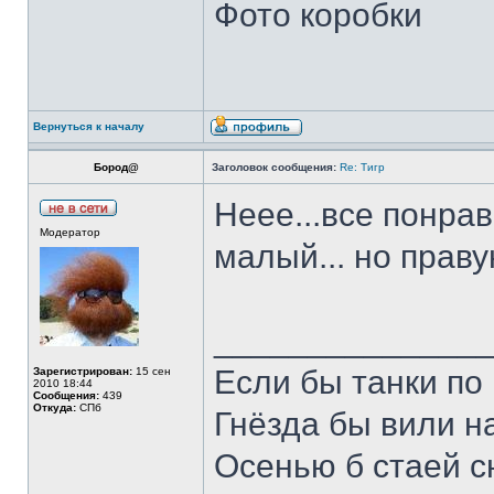
Фото коробки
Вернуться к началу
Бород@
Заголовок сообщения:
Re: Тигр
Неее...все понрав
Модератор
малый... но праву
______________
Если бы танки по 
Зарегистрирован:
15 сен
2010 18:44
Сообщения:
439
Откуда:
СПб
Гнёзда бы вили н
Осенью б стаей 