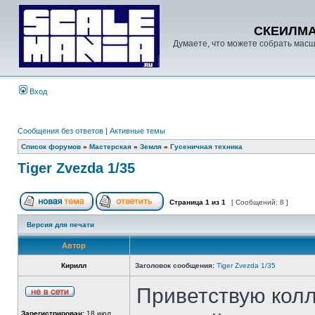
СКЕИЛМ
Думаете, что можете собрать масш
Вход
Сообщения без ответов
|
Активные темы
Список форумов
»
Мастерская
»
Земля
»
Гусеничная техника
Tiger Zvezda 1/35
Страница
1
из
1
[ Сообщений: 8 ]
Версия для печати
Автор
Кирилл
Заголовок сообщения:
Tiger Zvezda 1/35
Приветствую кол
Зарегистрирован:
18 июл