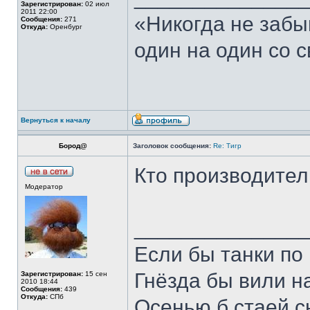
Зарегистрирован:
02 июл
2011 22:00
«Никогда не забы
Сообщения:
271
Откуда:
Оренбург
один на один со 
Вернуться к началу
Бород@
Заголовок сообщения:
Re: Тигр
Кто производитель
Модератор
______________
Если бы танки по 
Гнёзда бы вили н
Зарегистрирован:
15 сен
2010 18:44
Сообщения:
439
Откуда:
СПб
Осенью б стаей 