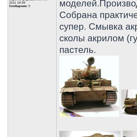
моделей.Производ
2011 18:56
Сообщения:
5
Собрана практиче
супер. Смывка акр
сколы акрилом (гу
пастель.