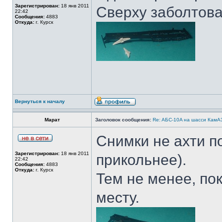
Зарегистрирован:
18 янв 2011
Сверху заболтова
22:42
Сообщения:
4883
Откуда:
г. Курск
Вернуться к началу
Марат
Заголовок сообщения:
Re: AБС-10A на шасси КамАЗ
Снимки не ахти п
Зарегистрирован:
18 янв 2011
прикольнее).
22:42
Сообщения:
4883
Откуда:
г. Курск
Тем не менее, по
месту.