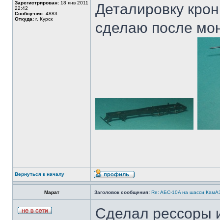
Зарегистрирован:
18 янв 2011
Деталировку крон
22:42
Сообщения:
4883
Откуда:
г. Курск
сделаю после мон
Вернуться к началу
Марат
Заголовок сообщения:
Re: AБС-10A на шасси КамАЗ
Сделал рессоры и