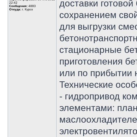
доставки готовой
22:42
Сообщения:
4883
Откуда:
г. Курск
сохранением свой
для выгрузки сме
бетонотранспортн
стационарные бето
приготовления бе
или по прибытии 
Технические особ
- гидропривод ко
элементами: план
маслоохладителе
электровентилят