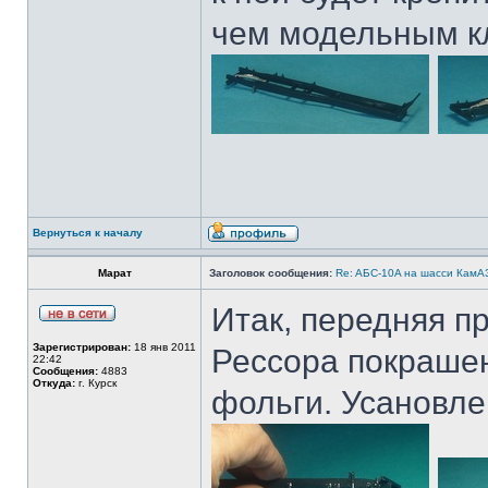
чем модельным кл
Вернуться к началу
Марат
Заголовок сообщения:
Re: AБС-10A на шасси КамАЗ
Итак, передняя пр
Зарегистрирован:
18 янв 2011
Рессора покрашен
22:42
Сообщения:
4883
Откуда:
г. Курск
фольги. Усановле