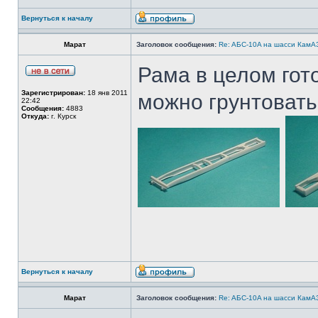
Вернуться к началу
Марат
Заголовок сообщения:
Re: AБС-10A на шасси КамАЗ
Рама в целом гот
Зарегистрирован:
18 янв 2011
можно грунтовать
22:42
Сообщения:
4883
Откуда:
г. Курск
Вернуться к началу
Марат
Заголовок сообщения:
Re: AБС-10A на шасси КамАЗ