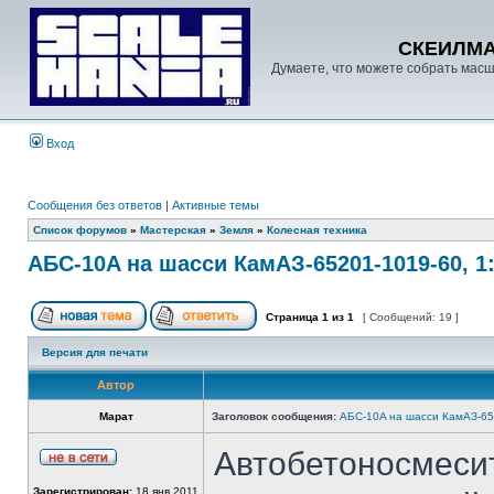
СКЕИЛМ
Думаете, что можете собрать масш
Вход
Сообщения без ответов
|
Активные темы
Список форумов
»
Мастерская
»
Земля
»
Колесная техника
AБС-10A на шасси КамАЗ-65201-1019-60, 1
Страница
1
из
1
[ Сообщений: 19 ]
Версия для печати
Автор
Марат
Заголовок сообщения:
AБС-10A на шасси КамАЗ-652
Автобетоносмеси
Зарегистрирован:
18 янв 2011