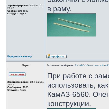
Зарегистрирован:
18 янв 2011
в раму.
22:42
Сообщения:
4883
Откуда:
г. Курск
Вернуться к началу
Марат
Заголовок сообщения:
Re: AБС-10A на шасси КамАЗ
При работе с рам
Зарегистрирован:
18 янв 2011
использовать, ка
22:42
Сообщения:
4883
Откуда:
г. Курск
КамАЗ-6560. Очен
конструкции.