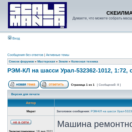
СКЕИЛМ
Думаете, что можете собрать масш
Вход
Сообщения без ответов
|
Активные темы
Список форумов
»
Мастерская
»
Земля
»
Колесная техника
РЭМ-КЛ на шасси Урал-532362-1012, 1:72,
Страница
1
из
1
[ Сообщений: 8 ]
Версия для печати
Автор
Марат
Заголовок сообщения:
РЭМ-КЛ на шасси Урал-5323
Машина ремонтно
Зарегистрирован:
18 янв 2011