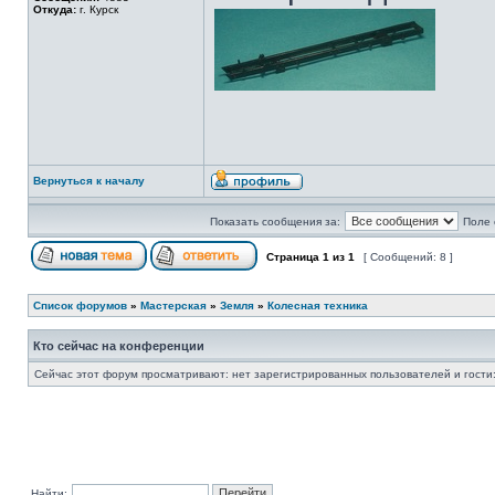
Откуда:
г. Курск
Вернуться к началу
Показать сообщения за:
Поле 
Страница
1
из
1
[ Сообщений: 8 ]
Список форумов
»
Мастерская
»
Земля
»
Колесная техника
Кто сейчас на конференции
Сейчас этот форум просматривают: нет зарегистрированных пользователей и гости:
Найти: