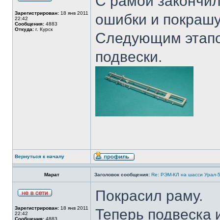
С рамой закончил
Зарегистрирован:
18 янв 2011
ошибки и покрашу
22:42
Сообщения:
4883
Откуда:
г. Курск
Следующим этапом
подвески.
Вернуться к началу
Марат
Заголовок сообщения:
Re: РЭМ-КЛ на шасси Урал-5
Покрасил раму.
Зарегистрирован:
18 янв 2011
Теперь подвеска 
22:42
Сообщения:
4883