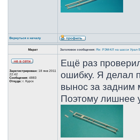
Вернуться к началу
Марат
Заголовок сообщения:
Re: РЭМ-КЛ на шасси Урал-5
Ещё раз провери
Зарегистрирован:
18 янв 2011
ошибку. Я делал 
22:42
Сообщения:
4883
Откуда:
г. Курск
вынос за задним 
Поэтому лишнее 