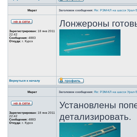
Марат
Заголовок сообщения:
Re: РЭМ-КЛ на шасси Урал-5
Лонжероны готов
Зарегистрирован:
18 янв 2011
22:42
Сообщения:
4883
Откуда:
г. Курск
Вернуться к началу
Марат
Заголовок сообщения:
Re: РЭМ-КЛ на шасси Урал-5
Установлены попе
Зарегистрирован:
18 янв 2011
детализировать.
22:42
Сообщения:
4883
Откуда:
г. Курск