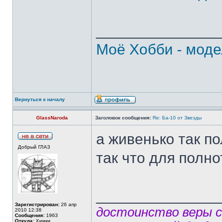
______________
Моё Хобби - моде
Вернуться к началу
GlassNaroda
Заголовок сообщения:
Re: Ба-10 от Звезды
а живенько так п
Добрый ГЛАЗ
так что для полно
______________
Зарегистрирован:
26 апр
достоинство веры 
2010 12:38
Сообщения:
1963
Откуда:
Химки