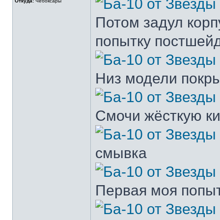
Откуда:
Чебоксары
Потом задул корп
попытку постшей
Низ модели покр
Смочи жёсткую ки
смывка
Первая моя попыт