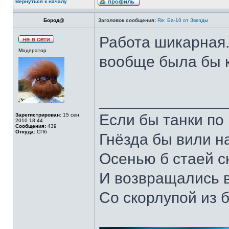
Вернуться к началу
Бород@
Заголовок сообщения:
Re: Ба-10 от Звезды
Работа шикарная.
Модератор
вообще была бы к
______________
Если бы танки по 
Зарегистрирован:
15 сен
2010 18:44
Сообщения:
439
Откуда:
СПб
Гнёзда бы вили н
Осенью б стаей 
И возвращались 
Со скорлупой из 