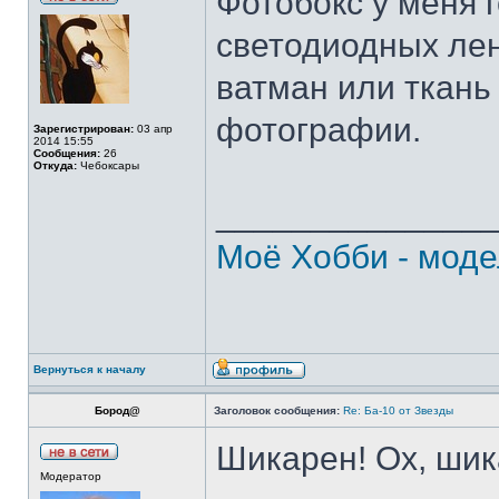
Фотобокс у меня 
светодиодных лен
ватман или ткань
фотографии.
Зарегистрирован:
03 апр
2014 15:55
Сообщения:
26
Откуда:
Чебоксары
______________
Моё Хобби - моде
Вернуться к началу
Бород@
Заголовок сообщения:
Re: Ба-10 от Звезды
Шикарен! Ох, шик
Модератор