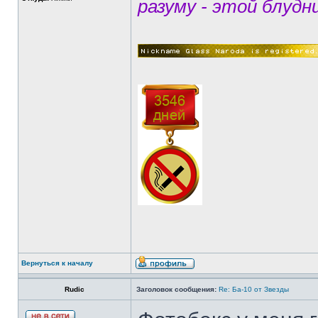
разуму - этой блудн
Вернуться к началу
Rudic
Заголовок сообщения:
Re: Ба-10 от Звезды