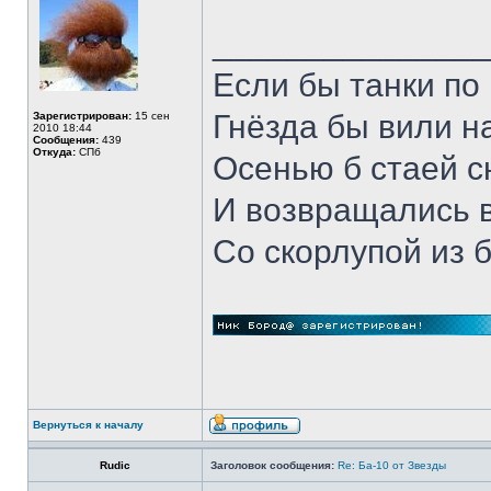
______________
Если бы танки по 
Гнёзда бы вили н
Зарегистрирован:
15 сен
2010 18:44
Сообщения:
439
Откуда:
СПб
Осенью б стаей 
И возвращались 
Со скорлупой из 
Вернуться к началу
Rudic
Заголовок сообщения:
Re: Ба-10 от Звезды