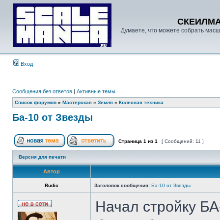
СКЕИЛМ
Думаете, что можете собрать масш
Вход
Сообщения без ответов
|
Активные темы
Список форумов
»
Мастерская
»
Земля
»
Колесная техника
Ба-10 от Звезды
Страница
1
из
1
[ Сообщений: 11 ]
Версия для печати
Автор
Rudic
Заголовок сообщения:
Ба-10 от Звезды
Начал стройку БА