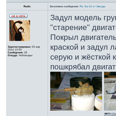
Rudic
Заголовок сообщения:
Re: Ба-10 от Звезды
Задул модель гру
"старение" двига
Покрыл двигатель
краской и задул 
Зарегистрирован:
03 апр
2014 15:55
Сообщения:
26
серую и жёсткой 
Откуда:
Чебоксары
пошкрябал двигат