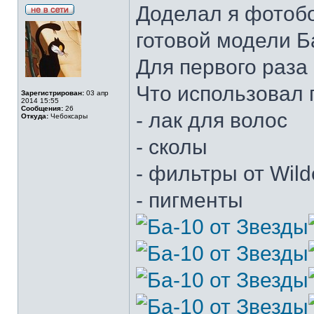
Доделал я фотоб
готовой модели Б
Для первого раза
Что использовал 
Зарегистрирован:
03 апр
2014 15:55
Сообщения:
26
- лак для волос
Откуда:
Чебоксары
- сколы
- фильтры от Wild
- пигменты