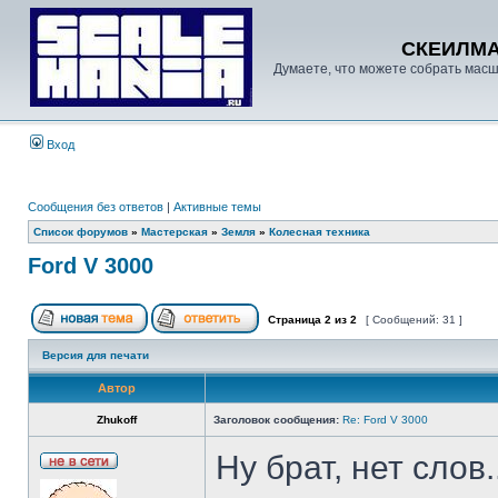
СКЕИЛМ
Думаете, что можете собрать масш
Вход
Сообщения без ответов
|
Активные темы
Список форумов
»
Мастерская
»
Земля
»
Колесная техника
Ford V 3000
Страница
2
из
2
[ Сообщений: 31 ]
Версия для печати
Автор
Zhukoff
Заголовок сообщения:
Re: Ford V 3000
Ну брат, нет слов.