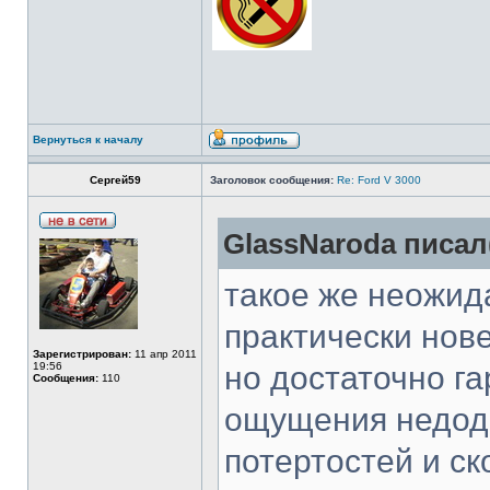
Вернуться к началу
Сергей59
Заголовок сообщения:
Re: Ford V 3000
GlassNaroda писал(
такое же неожид
практически нове
Зарегистрирован:
11 апр 2011
19:56
но достаточно г
Сообщения:
110
ощущения недоде
потертостей и ск