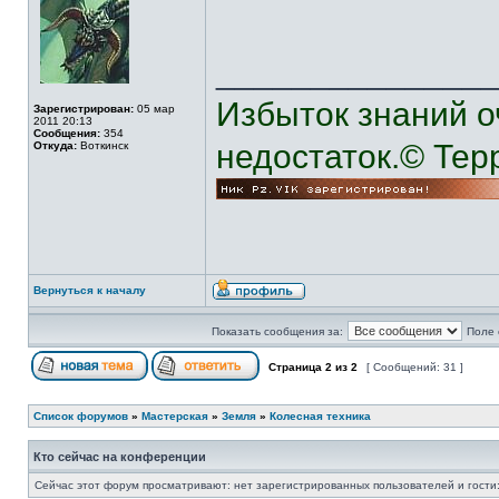
______________
Избыток знаний о
Зарегистрирован:
05 мар
2011 20:13
Сообщения:
354
недостаток.© Тер
Откуда:
Воткинск
Вернуться к началу
Показать сообщения за:
Поле 
Страница
2
из
2
[ Сообщений: 31 ]
Список форумов
»
Мастерская
»
Земля
»
Колесная техника
Кто сейчас на конференции
Сейчас этот форум просматривают: нет зарегистрированных пользователей и гости: