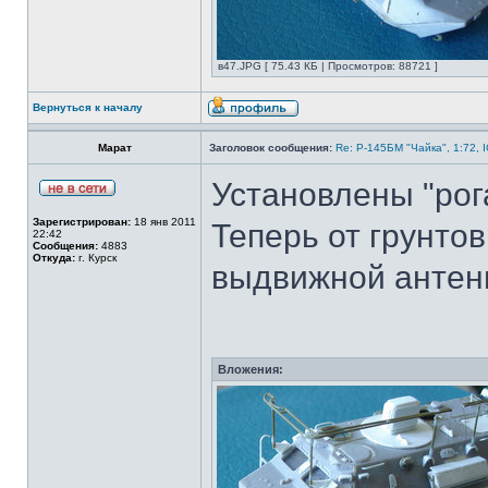
в47.JPG [ 75.43 КБ | Просмотров: 88721 ]
Вернуться к началу
Марат
Заголовок сообщения:
Re: Р-145БМ "Чайка", 1:72, 
Установлены "рог
Зарегистрирован:
18 янв 2011
Теперь от грунтов
22:42
Сообщения:
4883
Откуда:
г. Курск
выдвижной антен
Вложения: