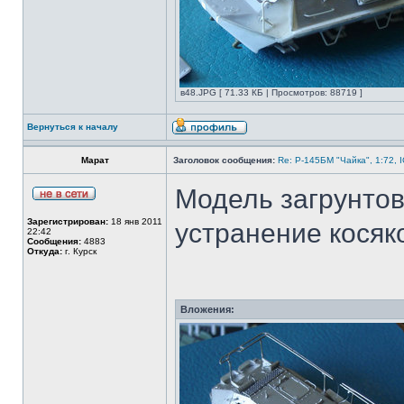
в48.JPG [ 71.33 КБ | Просмотров: 88719 ]
Вернуться к началу
Марат
Заголовок сообщения:
Re: Р-145БМ "Чайка", 1:72, 
Модель загрунтова
Зарегистрирован:
18 янв 2011
устранение косяк
22:42
Сообщения:
4883
Откуда:
г. Курск
Вложения: