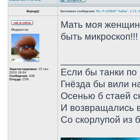
Бород@
Заголовок сообщения:
Re: Р-145БМ "Чайка", 1:72, 
Мать моя женщи
Модератор
быть микроскоп!!! 
______________
Если бы танки по 
Зарегистрирован:
15 сен
2010 18:44
Сообщения:
439
Откуда:
СПб
Гнёзда бы вили н
Осенью б стаей 
И возвращались 
Со скорлупой из 