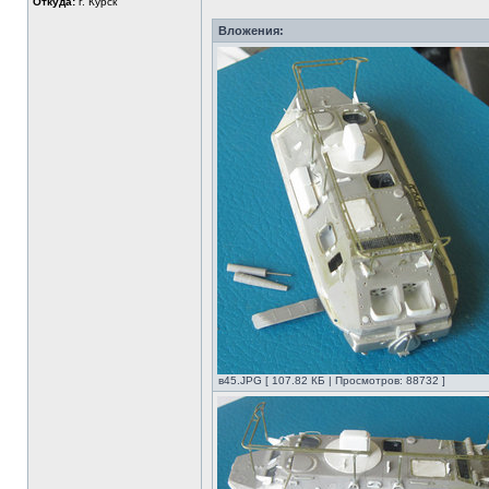
Откуда:
г. Курск
Вложения:
в45.JPG [ 107.82 КБ | Просмотров: 88732 ]