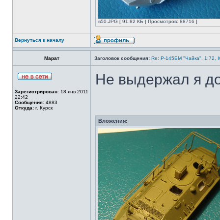
в50.JPG [ 91.82 КБ | Просмотров: 88716 ]
Вернуться к началу
Марат
Заголовок сообщения:
Re: Р-145БМ "Чайка", 1:72, 
Не выдержал я до
Зарегистрирован:
18 янв 2011
22:42
Сообщения:
4883
Откуда:
г. Курск
Вложения: