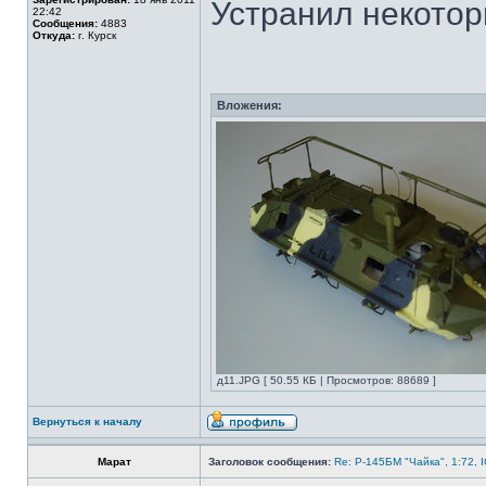
Устранил некотор
22:42
Сообщения:
4883
Откуда:
г. Курск
Вложения:
д11.JPG [ 50.55 КБ | Просмотров: 88689 ]
Вернуться к началу
Марат
Заголовок сообщения:
Re: Р-145БМ "Чайка", 1:72, 