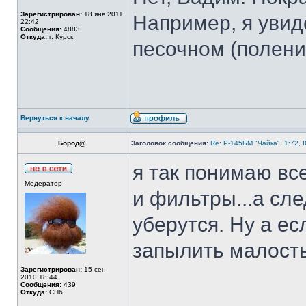
Зарегистрирован:
18 янв 2011
Например, я увид
22:42
Сообщения:
4883
Откуда:
г. Курск
песочном (полени
Вернуться к началу
Бород@
Заголовок сообщения:
Re: Р-145БМ "Чайка", 1:72, 
я так понимаю вс
Модератор
и фильтры...а сл
уберутся. Ну а ес
запылить малость
Зарегистрирован:
15 сен
2010 18:44
Сообщения:
439
Откуда:
СПб
______________