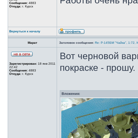
Работы очень нрав
Сообщения:
4883
Откуда:
г. Курск
Вернуться к началу
Марат
Заголовок сообщения:
Re: Р-145БМ "Чайка", 1:72, 
Вот черновой вар
Зарегистрирован:
18 янв 2011
покраске - прошу.
22:42
Сообщения:
4883
Откуда:
г. Курск
Вложения: