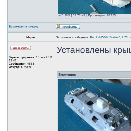
в46.JPG [ 67.73 КБ | Просмотров: 88725 ]
Вернуться к началу
Марат
Заголовок сообщения:
Re: Р-145БМ "Чайка", 1:72, 
Установлены кры
Зарегистрирован:
18 янв 2011
22:42
Сообщения:
4883
Откуда:
г. Курск
Вложения: