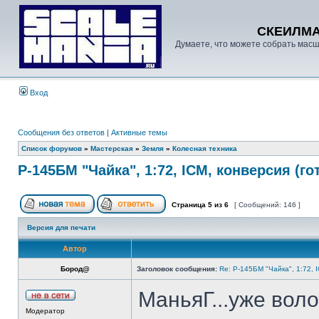
СКЕИЛМ
Думаете, что можете собрать масш
Вход
Сообщения без ответов
|
Активные темы
Список форумов
»
Мастерская
»
Земля
»
Колесная техника
Р-145БМ "Чайка", 1:72, ICM, конверсия (го
Страница
5
из
6
[ Сообщений: 146 ]
Версия для печати
Автор
Бород@
Заголовок сообщения:
Re: Р-145БМ "Чайка", 1:72, 
МаньяГ...уже воло
Модератор