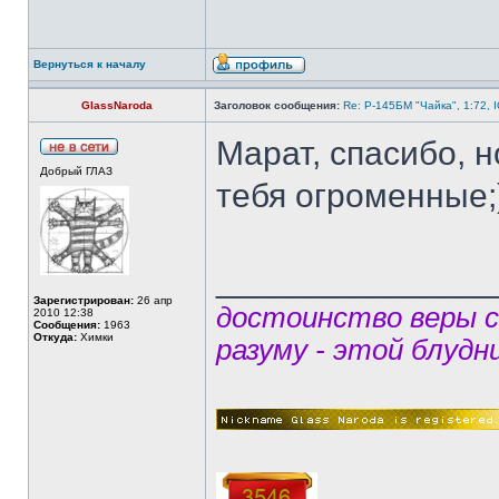
Вернуться к началу
GlassNaroda
Заголовок сообщения:
Re: Р-145БМ "Чайка", 1:72, 
Марат, спасибо, 
Добрый ГЛАЗ
тебя огроменные;
______________
Зарегистрирован:
26 апр
достоинство веры 
2010 12:38
Сообщения:
1963
Откуда:
Химки
разуму - этой блудн