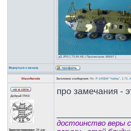
д5.JPG [ 75.66 КБ | Просмотров: 88697 ]
Вернуться к началу
GlassNaroda
Заголовок сообщения:
Re: Р-145БМ "Чайка", 1:72, 
про замечания - 
Добрый ГЛАЗ
______________
достоинство веры 
Зарегистрирован:
26 апр