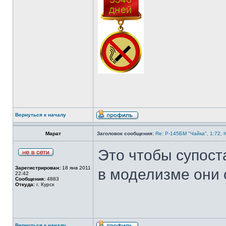
Вернуться к началу
Марат
Заголовок сообщения:
Re: Р-145БМ "Чайка", 1:72, 
Это чтобы супост
Зарегистрирован:
18 янв 2011
в моделизме они
22:42
Сообщения:
4883
Откуда:
г. Курск
Вернуться к началу