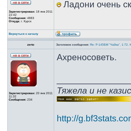
Ладони очень с
Зарегистрирован:
18 янв 2011
22:42
Сообщения:
4883
Откуда:
г. Курск
Вернуться к началу
zerto
Заголовок сообщения:
Re: Р-145БМ "Чайка", 1:72, 
Ахреносоветь.
______________
Тяжела и не каз
Зарегистрирован:
20 янв 2011
11:32
Сообщения:
234
http://g.bf3stats