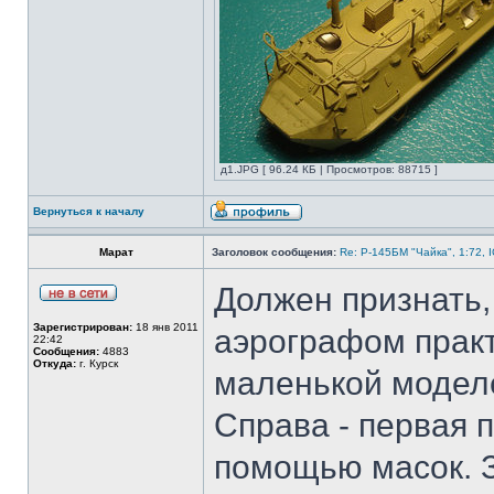
д1.JPG [ 96.24 КБ | Просмотров: 88715 ]
Вернуться к началу
Марат
Заголовок сообщения:
Re: Р-145БМ "Чайка", 1:72, 
Должен признать,
Зарегистрирован:
18 янв 2011
аэрографом практ
22:42
Сообщения:
4883
Откуда:
г. Курск
маленькой моделе
Справа - первая 
помощью масок. З