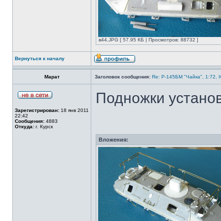
в44.JPG [ 57.95 КБ | Просмотров: 88732 ]
Вернуться к началу
Марат
Заголовок сообщения:
Re: Р-145БМ "Чайка", 1:72, 
Подножки устано
Зарегистрирован:
18 янв 2011
22:42
Сообщения:
4883
Откуда:
г. Курск
Вложения: