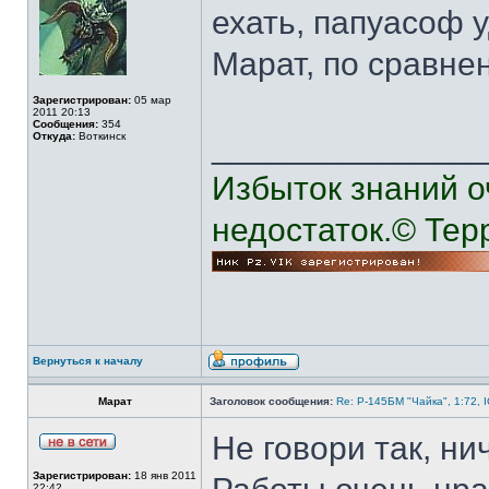
ехать, папуасоф 
Марат, по сравне
Зарегистрирован:
05 мар
2011 20:13
Сообщения:
354
______________
Откуда:
Воткинск
Избыток знаний о
недостаток.© Тер
Вернуться к началу
Марат
Заголовок сообщения:
Re: Р-145БМ "Чайка", 1:72, 
Не говори так, ни
Зарегистрирован:
18 янв 2011
22:42