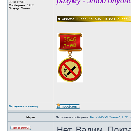
разуму - этой блудн
2010 12:38
Сообщения:
1963
Откуда:
Химки
Вернуться к началу
Марат
Заголовок сообщения:
Re: Р-145БМ "Чайка", 1:72, 
Нет, Вадим. Покра