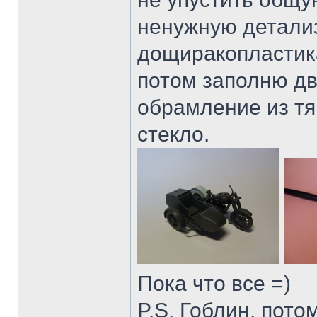
ненужную детализ
дощиракопластика
потом заполню дв
обрамление из тя
стекло.
Пока что все =)
P.S. Гоблин, пото