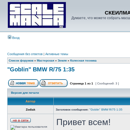
СКЕИЛМ
Думаете, что можете собрать масш
Вход
Сообщения без ответов
|
Активные темы
Список форумов
»
Мастерская
»
Земля
»
Колесная техника
"Goblin" BMW R/75 1:35
Страница
1
из
1
[ Сообщений: 3 ]
Версия для печати
Автор
Zodiak
Заголовок сообщения:
"Goblin" BMW R/75 1:35
Привет всем!