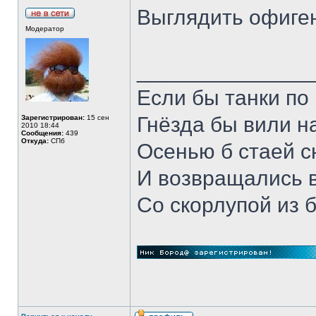
Выглядить офигенн
Модератор
______________
Если бы танки по 
Гнёзда бы вили н
Зарегистрирован:
15 сен
2010 18:44
Сообщения:
439
Откуда:
СПб
Осенью б стаей 
И возвращались 
Со скорлупой из 