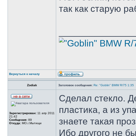
так как старую ра
______________
Вернуться к началу
Zodiak
Заголовок сообщения:
Re: "Goblin" BMW R/75 1:35
Сделал стекло. Де
пластика, а из уп
Зарегистрирован:
11 апр 2011
21:42
знаете такая про
Сообщения:
89
Откуда:
МО.г.Мытищи
Ибо другого не б