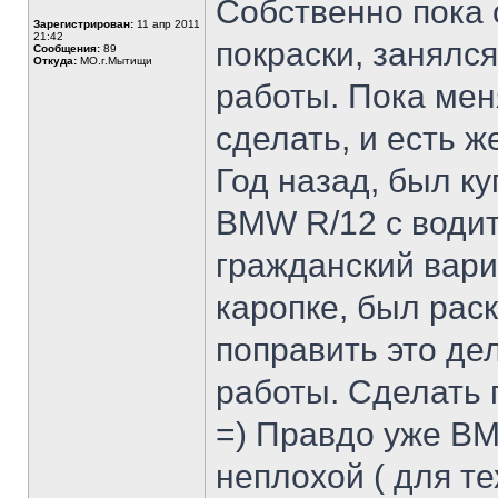
Собственно пока 
Зарегистрирован:
11 апр 2011
21:42
покраски, занялс
Сообщения:
89
Откуда:
МО.г.Мытищи
работы. Пока меня
сделать, и есть ж
Год назад, был ку
BMW R/12 с води
гражданский вари
каропке, был рас
поправить это де
работы. Сделать 
=) Правдо уже BM
неплохой ( для те