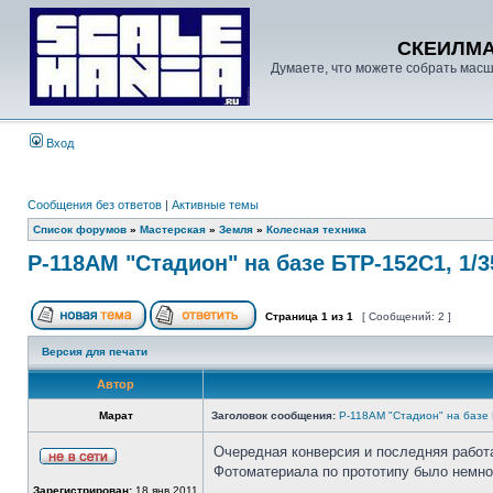
СКЕИЛМ
Думаете, что можете собрать масш
Вход
Сообщения без ответов
|
Активные темы
Список форумов
»
Мастерская
»
Земля
»
Колесная техника
Р-118АМ "Стадион" на базе БТР-152С1, 1/3
Страница
1
из
1
[ Сообщений: 2 ]
Версия для печати
Автор
Марат
Заголовок сообщения:
Р-118АМ "Стадион" на базе 
Очередная конверсия и последняя работ
Фотоматериала по прототипу было немно
Зарегистрирован:
18 янв 2011