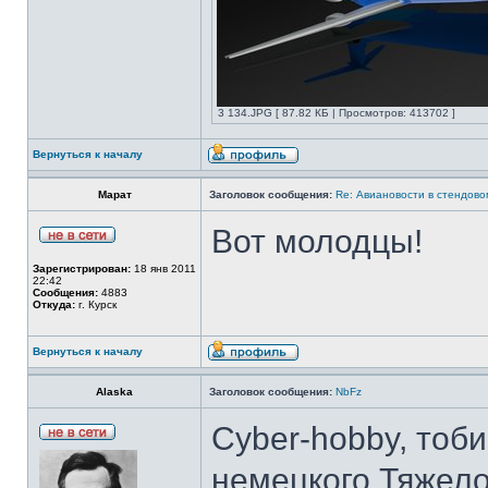
3 134.JPG [ 87.82 КБ | Просмотров: 413702 ]
Вернуться к началу
Марат
Заголовок сообщения:
Re: Авиановости в стендов
Вот молодцы!
Зарегистрирован:
18 янв 2011
22:42
Сообщения:
4883
Откуда:
г. Курск
Вернуться к началу
Alaska
Заголовок сообщения:
NbFz
Cyber-hobby, тоб
немецкого Тяжело