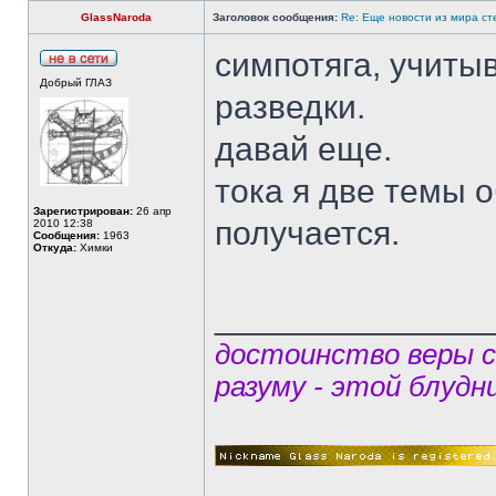
GlassNaroda
Заголовок сообщения:
Re: Еще новости из мира с
симпотяга, учиты
Добрый ГЛАЗ
разведки.
давай еще.
тока я две темы 
Зарегистрирован:
26 апр
получается.
2010 12:38
Сообщения:
1963
Откуда:
Химки
______________
достоинство веры 
разуму - этой блудн