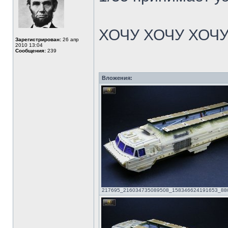
ХОЧУ ХОЧУ ХОЧ
Зарегистрирован:
26 апр
2010 13:04
Сообщения:
239
Вложения:
217695_216034735089508_158346624191653_88021