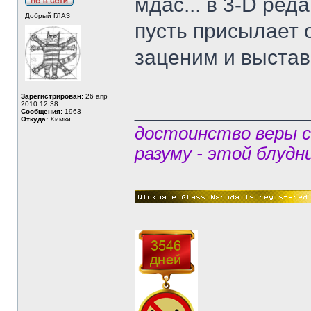
мдас... в 3-D ред
Добрый ГЛАЗ
пусть присылает 
заценим и выстав
Зарегистрирован:
26 апр
______________
2010 12:38
Сообщения:
1963
Откуда:
Химки
достоинство веры 
разуму - этой блудн