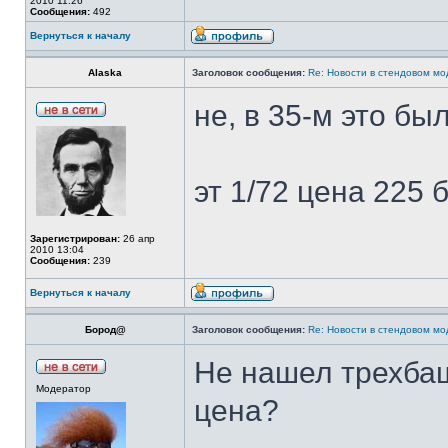
2010 11:26
Сообщения:
492
Вернуться к началу
Alaska
Заголовок сообщения:
Re: Новости в стендовом м
не, в 35-м это бы
эт 1/72 цена 225 
Зарегистрирован:
26 апр
2010 13:04
Сообщения:
239
Вернуться к началу
Бород@
Заголовок сообщения:
Re: Новости в стендовом м
Не нашел трехбаш
Модератор
цена?