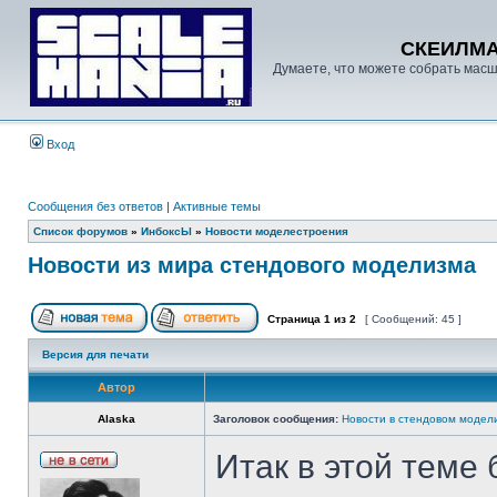
СКЕИЛМ
Думаете, что можете собрать масш
Вход
Сообщения без ответов
|
Активные темы
Список форумов
»
ИнбоксЫ
»
Новости моделестроения
Новости из мира стендового моделизма
Страница
1
из
2
[ Сообщений: 45 ]
Версия для печати
Автор
Alaska
Заголовок сообщения:
Новости в стендовом модел
Итак в этой теме 