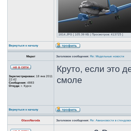
1614.JPG [ 105.39 КБ | Просмотров: 413725 ]
Вернуться к началу
Марат
Заголовок сообщения:
Re: Модельные новости
Круто, если это 
Зарегистрирован:
18 янв 2011
смоле
22:42
Сообщения:
4883
Откуда:
г. Курск
Вернуться к началу
GlassNaroda
Заголовок сообщения:
Re: Авиановости в стендов