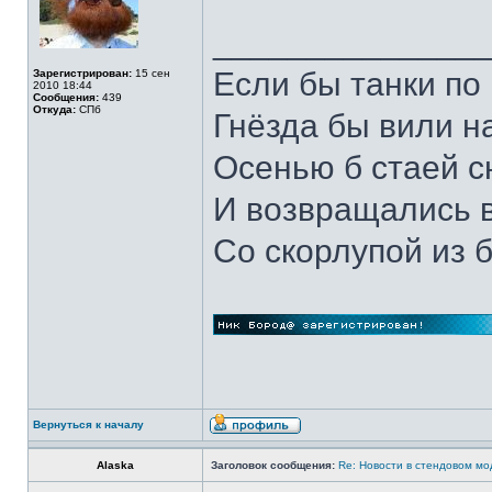
______________
Если бы танки по 
Зарегистрирован:
15 сен
2010 18:44
Сообщения:
439
Откуда:
СПб
Гнёзда бы вили н
Осенью б стаей 
И возвращались 
Со скорлупой из 
Вернуться к началу
Alaska
Заголовок сообщения:
Re: Новости в стендовом м