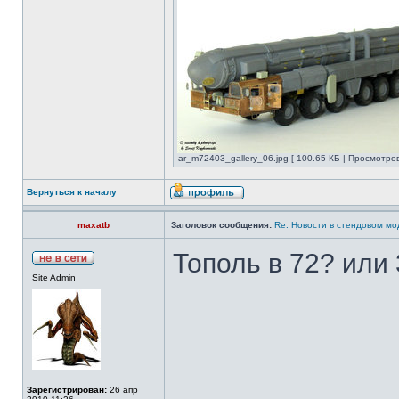
ar_m72403_gallery_06.jpg [ 100.65 КБ | Просмотров
Вернуться к началу
maxatb
Заголовок сообщения:
Re: Новости в стендовом м
Тополь в 72? или 
Site Admin
Зарегистрирован:
26 апр