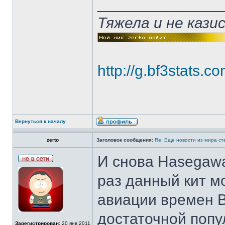
______________
Тяжела и не каз
http://g.bf3stats
Вернуться к началу
zerto
Заголовок сообщения:
Re: Еще новости из мира с
И снова Hasegawa
раз данный кит м
авиации времен В
достаточной поп
Зарегистрирован:
20 янв 2011