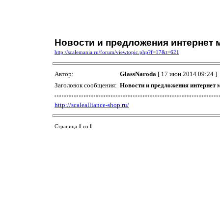
Новости и предложения интернет
http://scalemania.ru/forum/viewtopic.php?f=17&t=621
Автор:
GlassNaroda
[ 17 июн 2014 09:24 ]
Заголовок сообщения:
Новости и предложения интерне
http://scalealliance-shop.ru/
Страница
1
из
1