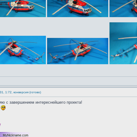
1, 1:72, конверсия (готово)
яю с завершением интереснейшего проекта!
.
!