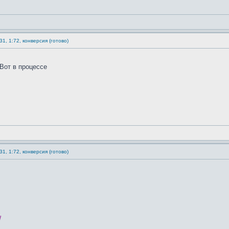
1, 1:72, конверсия (готово)
 Вот в процессе
1, 1:72, конверсия (готово)
!