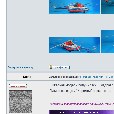
Вернуться к началу
Денис
Заголовок сообщения:
Re: Ми-8П "Карелия" RA-2463
Шикарная модель получилась! Поздравл
Пузико бы еще у "Карелии" посмотреть..
_________________
Тормозá и запасной парашют придумали трýсы