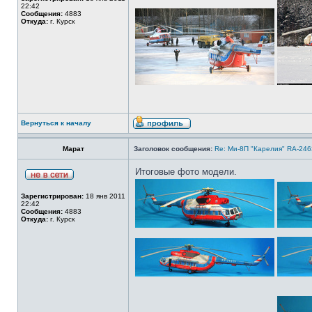
22:42
Сообщения:
4883
Откуда:
г. Курск
Вернуться к началу
Марат
Заголовок сообщения:
Re: Ми-8П "Карелия" RA-2463
Итоговые фото модели.
Зарегистрирован:
18 янв 2011
22:42
Сообщения:
4883
Откуда:
г. Курск