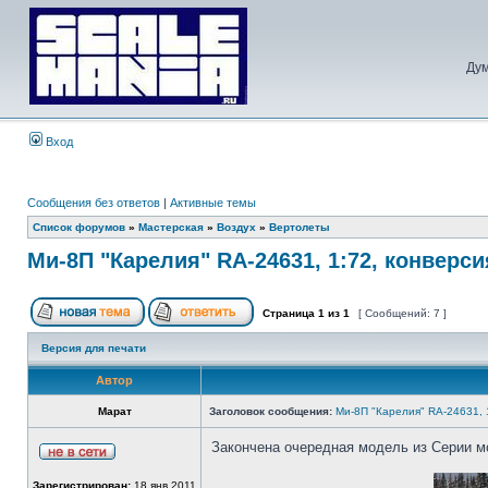
Дум
Вход
Сообщения без ответов
|
Активные темы
Список форумов
»
Мастерская
»
Воздух
»
Вертолеты
Ми-8П "Карелия" RA-24631, 1:72, конверси
Страница
1
из
1
[ Сообщений: 7 ]
Версия для печати
Автор
Марат
Заголовок сообщения:
Ми-8П "Карелия" RA-24631, 1
Закончена очередная модель из Серии м
Зарегистрирован:
18 янв 2011