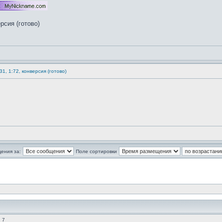
1, 1:72, конверсия (готово)
ения за:
Поле сортировки
 7