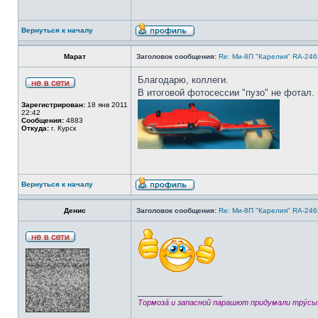
Вернуться к началу
Марат
Заголовок сообщения:
Re: Ми-8П "Карелия" RA-2463
Благодарю, коллеги.
В итоговой фотосессии "пузо" не фотал.
Зарегистрирован:
18 янв 2011
22:42
Сообщения:
4883
Откуда:
г. Курск
Вернуться к началу
Денис
Заголовок сообщения:
Re: Ми-8П "Карелия" RA-2463
_________________
Тормозá и запасной парашют придумали трýсы