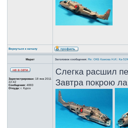
Вернуться к началу
Марат
Заголовок сообщения:
Re: ОКБ Камова Н.И.: Ка-52К
Слегка расшил пе
Зарегистрирован:
18 янв 2011
Завтра покрою ла
22:42
Сообщения:
4883
Откуда:
г. Курск