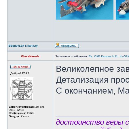
Вернуться к началу
GlassNaroda
Заголовок сообщения:
Re: ОКБ Камова Н.И.: Ка-52К
Великолепное за
Добрый ГЛАЗ
Детализация прос
С окончанием, Ма
Зарегистрирован:
26 апр
______________
2010 12:38
Сообщения:
1963
Откуда:
Химки
достоинство веры 