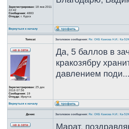
Зарегистрирован:
18 янв 2011
22:42
Сообщения:
4883
Откуда:
г. Курск
Вернуться к началу
Tomcat
Заголовок сообщения:
Re: ОКБ Камова Н.И.: Ка-52К
Да, 5 баллов в за
кракозябру храни
давлением поди..
Зарегистрирован:
25 дек
2016 07:56
Сообщения:
19
Откуда:
Иркутск
Вернуться к началу
Денис
Заголовок сообщения:
Re: ОКБ Камова Н.И.: Ка-52К
Марат, поздравля