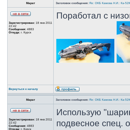
Марат
Заголовок сообщения:
Re: ОКБ Камова Н.И.: Ка-52К
Поработал с низо
Зарегистрирован:
18 янв 2011
22:42
Сообщения:
4883
Откуда:
г. Курск
Вернуться к началу
Марат
Заголовок сообщения:
Re: ОКБ Камова Н.И.: Ка-52К
Использую "шарик
Зарегистрирован:
18 янв 2011
подвесное спец. 
22:42
Сообщения:
4883
Откуда:
г. Курск