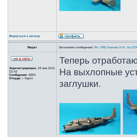
Вернуться к началу
Марат
Заголовок сообщения:
Re: ОКБ Камова Н.И.: Ка-52К
Теперь отработаю
Зарегистрирован:
18 янв 2011
На выхлопные ус
22:42
Сообщения:
4883
Откуда:
г. Курск
заглушки.