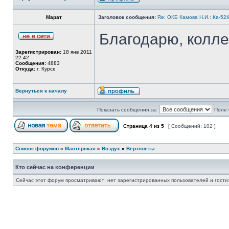
Марат
Заголовок сообщения:
Re: ОКБ Камова Н.И.: Ка-52К
Благодарю, колле
Зарегистрирован:
18 янв 2011
22:42
Сообщения:
4883
Откуда:
г. Курск
Вернуться к началу
Показать сообщения за:
Поле 
Страница
4
из
5
[ Сообщений: 102 ]
Список форумов
»
Мастерская
»
Воздух
»
Вертолеты
Кто сейчас на конференции
Сейчас этот форум просматривают: нет зарегистрированных пользователей и гости: