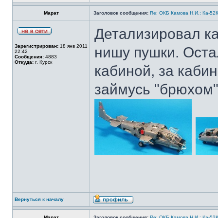
Марат
Заголовок сообщения:
Re: ОКБ Камова Н.И.: Ка-52К
Детализировал ка
Зарегистрирован:
18 янв 2011
нишу пушки. Оста
22:42
Сообщения:
4883
Откуда:
г. Курск
кабиной, за кабин
займусь "брюхом"
Вернуться к началу
Марат
Заголовок сообщения:
Re: ОКБ Камова Н.И.: Ка-52К