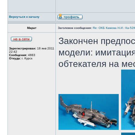
Вернуться к началу
Марат
Заголовок сообщения:
Re: ОКБ Камова Н.И.: Ка-52К
Закончен предпос
Зарегистрирован:
18 янв 2011
модели: имитация
22:42
Сообщения:
4883
Откуда:
г. Курск
обтекателя на ме