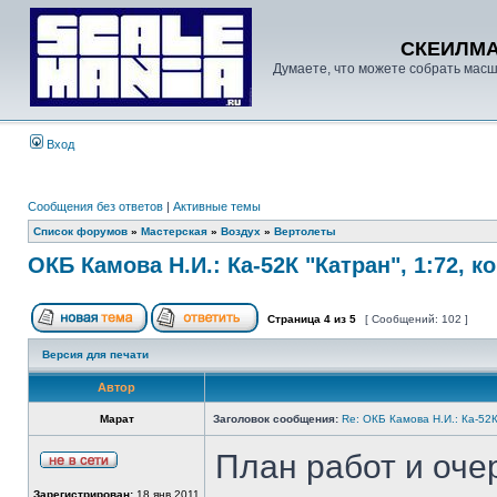
СКЕИЛМ
Думаете, что можете собрать масш
Вход
Сообщения без ответов
|
Активные темы
Список форумов
»
Мастерская
»
Воздух
»
Вертолеты
ОКБ Камова Н.И.: Ка-52К "Катран", 1:72, к
Страница
4
из
5
[ Сообщений: 102 ]
Версия для печати
Автор
Марат
Заголовок сообщения:
Re: ОКБ Камова Н.И.: Ка-52К
План работ и очер
Зарегистрирован:
18 янв 2011