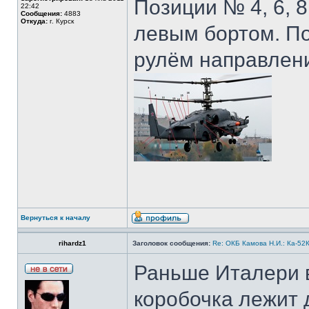
Позиции № 4, 6, 8
22:42
Сообщения:
4883
Откуда:
г. Курск
левым бортом. По
рулём направлени
Вернуться к началу
rihardz1
Заголовок сообщения:
Re: ОКБ Камова Н.И.: Ка-52К
Раньше Италери в
коробочка лежит 