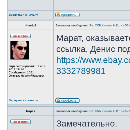
Вернуться к началу
rihardz1
Заголовок сообщения:
Re: ОКБ Камова Н.И.: Ка-52К
Марат, оказываетс
ссылка, Денис по
https://www.ebay.
Зарегистрирован:
01 ноя
3332789981
2011 19:26
Сообщения:
1091
Откуда:
Новокуйбышевск
Вернуться к началу
Марат
Заголовок сообщения:
Re: ОКБ Камова Н.И.: Ка-52К
Замечательно.