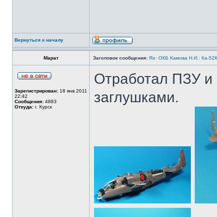
Вернуться к началу
Марат
Заголовок сообщения:
Re: ОКБ Камова Н.И.: Ка-52К
Отработал ПЗУ и 
Зарегистрирован:
18 янв 2011
заглушками.
22:42
Сообщения:
4883
Откуда:
г. Курск