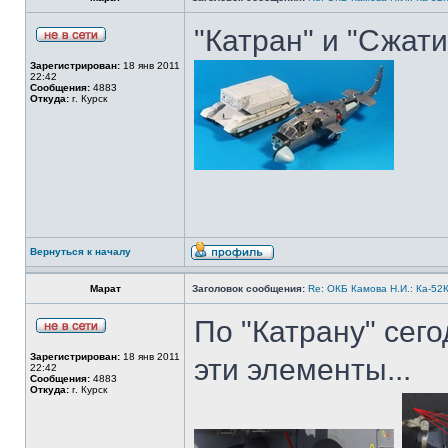
"Катран" и "Сжати
Зарегистрирован:
18 янв 2011
22:42
Сообщения:
4883
Откуда:
г. Курск
Вернуться к началу
Марат
Заголовок сообщения:
Re: ОКБ Камова Н.И.: Ка-52К
По "Катрану" сег
Зарегистрирован:
18 янв 2011
эти элементы...
22:42
Сообщения:
4883
Откуда:
г. Курск