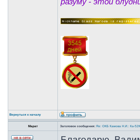
разуму - этой блудн
Вернуться к началу
Марат
Заголовок сообщения:
Re: ОКБ Камова Н.И.: Ка-52К
Благодарю, Вади