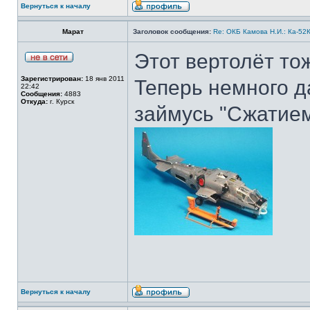
Вернуться к началу
Марат
Заголовок сообщения:
Re: ОКБ Камова Н.И.: Ка-52К
Этот вертолёт тож
Зарегистрирован:
18 янв 2011
Теперь немного д
22:42
Сообщения:
4883
Откуда:
г. Курск
займусь "Сжатием
Вернуться к началу