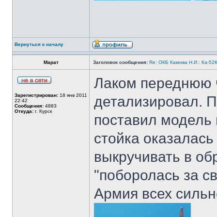
Вернуться к началу
Марат
Заголовок сообщения:
Re: ОКБ Камова Н.И.: Ка-52К
Лаком переднюю ч
Зарегистрирован:
18 янв 2011
детализировал. По
22:42
Сообщения:
4883
Откуда:
г. Курск
поставил модель н
стойка оказалась
выкручивать в обр
"поборолась за св
Армия всех сильн