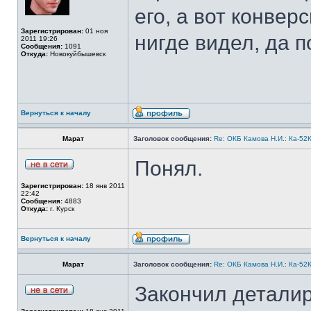
его, а вот конвер
Зарегистрирован:
01 ноя
нигде видел, да п
2011 19:26
Сообщения:
1091
Откуда:
Новокуйбышевск
Вернуться к началу
Марат
Заголовок сообщения:
Re: ОКБ Камова Н.И.: Ка-52К
Понял.
Зарегистрирован:
18 янв 2011
22:42
Сообщения:
4883
Откуда:
г. Курск
Вернуться к началу
Марат
Заголовок сообщения:
Re: ОКБ Камова Н.И.: Ка-52К
Закончил деталир