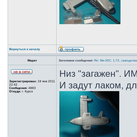
Вернуться к началу
Марат
Заголовок сообщения:
Re: Ми-30С, 1:72, самоделка
Низ "загажен". И
Зарегистрирован:
18 янв 2011
И задут лаком, д
22:42
Сообщения:
4883
Откуда:
г. Курск