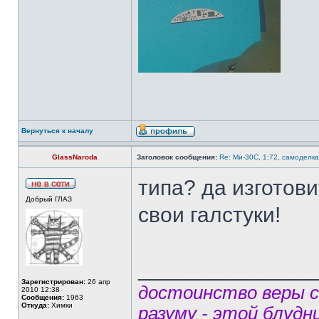
Вернуться к началу
GlassNaroda
Заголовок сообщения:
Re: Ми-30С, 1:72, самоделка
типа? да изготов
Добрый ГЛАЗ
свои галстуки!
______________
Зарегистрирован:
26 апр
достоинство веры 
2010 12:38
Сообщения:
1963
Откуда:
Химки
разуму - этой блудн