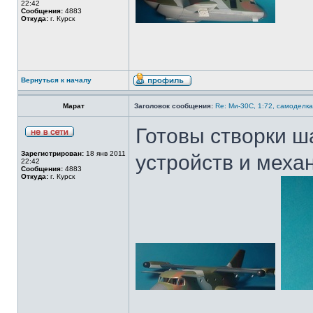
22:42
Сообщения:
4883
Откуда:
г. Курск
Вернуться к началу
Марат
Заголовок сообщения:
Re: Ми-30С, 1:72, самоделка
Готовы створки ш
Зарегистрирован:
18 янв 2011
устройств и меха
22:42
Сообщения:
4883
Откуда:
г. Курск