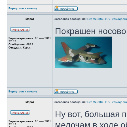
Вернуться к началу
Марат
Заголовок сообщения:
Re: Ми-30С, 1:72, самоделка
Покрашен носово
Зарегистрирован:
18 янв 2011
22:42
Сообщения:
4883
Откуда:
г. Курск
Вернуться к началу
Марат
Заголовок сообщения:
Re: Ми-30С, 1:72, самоделка
Ну вот, большая 
Зарегистрирован:
18 янв 2011
мелочам в ходе о
22:42