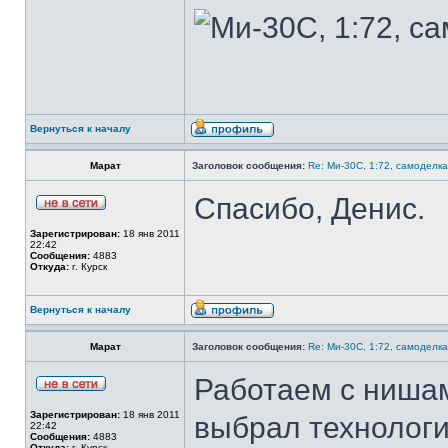
Вернуться к началу
Марат
Заголовок сообщения:
Re: Ми-30С, 1:72, самоделка
Спасибо, Денис.
Зарегистрирован:
18 янв 2011
22:42
Сообщения:
4883
Откуда:
г. Курск
Вернуться к началу
Марат
Заголовок сообщения:
Re: Ми-30С, 1:72, самоделка
Работаем с нишам
Зарегистрирован:
18 янв 2011
выбрал технолог
22:42
Сообщения:
4883
Откуда:
г. Курск