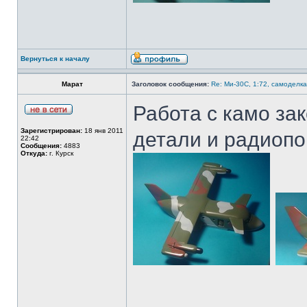
Вернуться к началу
Марат
Заголовок сообщения:
Re: Ми-30С, 1:72, самоделка
Работа с камо за
Зарегистрирован:
18 янв 2011
детали и радиоп
22:42
Сообщения:
4883
Откуда:
г. Курск