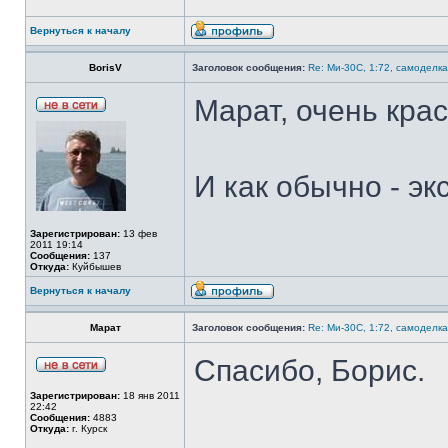
Вернуться к началу
BorisV
Заголовок сообщения:
Re: Ми-30С, 1:72, самоделка
Марат, очень кра
И как обычно - э
Зарегистрирован:
13 фев
2011 19:14
Сообщения:
137
Откуда:
Куйбышев
Вернуться к началу
Марат
Заголовок сообщения:
Re: Ми-30С, 1:72, самоделка
Спасибо, Борис.
Зарегистрирован:
18 янв 2011
22:42
Сообщения:
4883
Откуда:
г. Курск