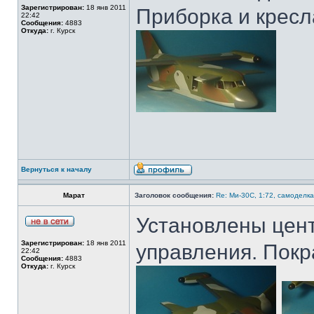
Зарегистрирован:
18 янв 2011
Приборка и кресл
22:42
Сообщения:
4883
Откуда:
г. Курск
Вернуться к началу
Марат
Заголовок сообщения:
Re: Ми-30С, 1:72, самоделка
Установлены цент
Зарегистрирован:
18 янв 2011
управления. Покр
22:42
Сообщения:
4883
Откуда:
г. Курск