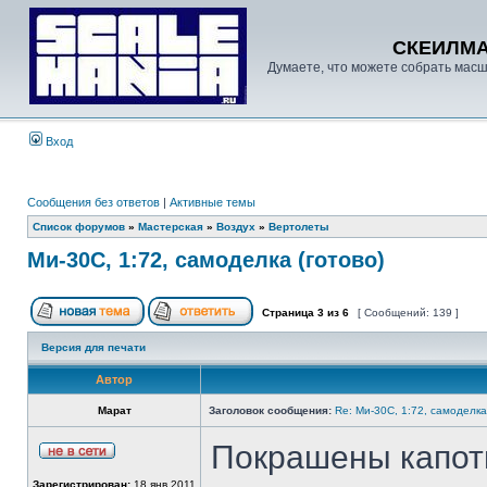
СКЕИЛМ
Думаете, что можете собрать масш
Вход
Сообщения без ответов
|
Активные темы
Список форумов
»
Мастерская
»
Воздух
»
Вертолеты
Ми-30С, 1:72, самоделка (готово)
Страница
3
из
6
[ Сообщений: 139 ]
Версия для печати
Автор
Марат
Заголовок сообщения:
Re: Ми-30С, 1:72, самоделка
Покрашены капоты
Зарегистрирован:
18 янв 2011