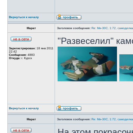
Вернуться к началу
Марат
Заголовок сообщения:
Re: Ми-30С, 1:72, самоделка
"Развеселил" кам
Зарегистрирован:
18 янв 2011
22:42
Сообщения:
4883
Откуда:
г. Курск
Вернуться к началу
Марат
Заголовок сообщения:
Re: Ми-30С, 1:72, самоделка
На этом покрасо