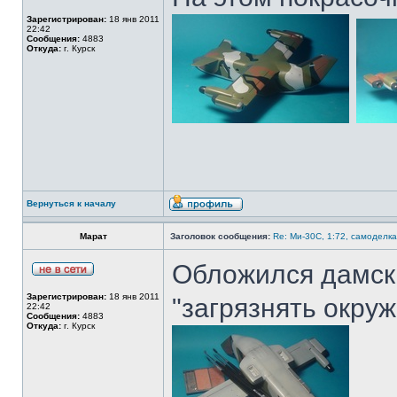
Зарегистрирован:
18 янв 2011
22:42
Сообщения:
4883
Откуда:
г. Курск
Вернуться к началу
Марат
Заголовок сообщения:
Re: Ми-30С, 1:72, самоделка
Обложился дамск
Зарегистрирован:
18 янв 2011
"загрязнять окру
22:42
Сообщения:
4883
Откуда:
г. Курск