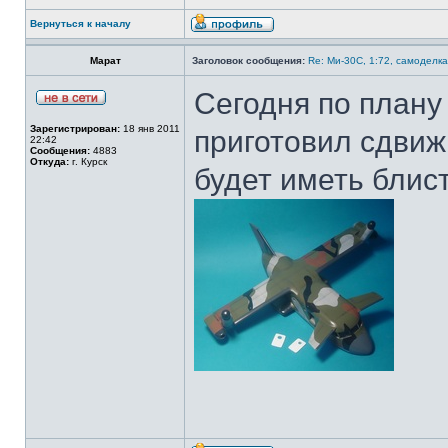
Вернуться к началу
Марат
Заголовок сообщения:
Re: Ми-30С, 1:72, самоделка
Сегодня по плану
Зарегистрирован:
18 янв 2011
приготовил сдвиж
22:42
Сообщения:
4883
Откуда:
г. Курск
будет иметь блис