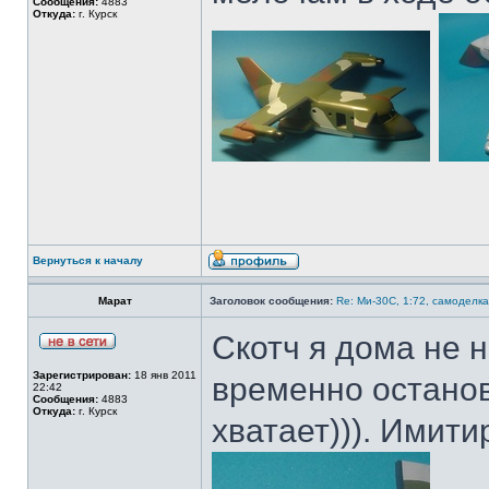
Сообщения:
4883
Откуда:
г. Курск
Вернуться к началу
Марат
Заголовок сообщения:
Re: Ми-30С, 1:72, самоделка
Скотч я дома не 
Зарегистрирован:
18 янв 2011
временно останов
22:42
Сообщения:
4883
Откуда:
г. Курск
хватает))). Имити