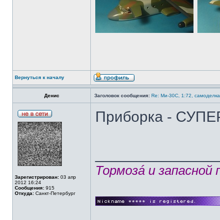
Вернуться к началу
Денис
Заголовок сообщения:
Re: Ми-30С, 1:72, самоделка
Приборка - СУПЕР
______________
Тормозá и запасной
Зарегистрирован:
03 апр
2012 16:24
Сообщения:
915
Откуда:
Санкт-Петербург