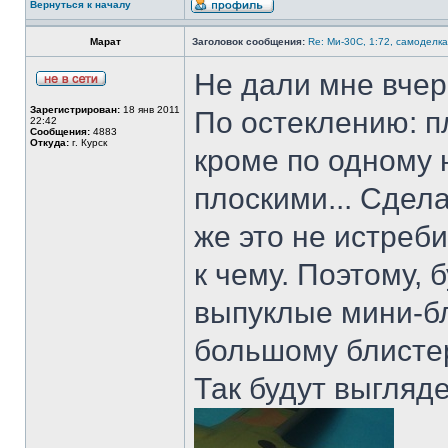
Вернуться к началу
Марат
Заголовок сообщения:
Re: Ми-30С, 1:72, самоделка
Не дали мне вчер
Зарегистрирован:
18 янв 2011
По остеклению: 
22:42
Сообщения:
4883
Откуда:
г. Курск
кроме по одному 
плоскими... Сдел
же это не истреб
к чему. Поэтому,
выпуклые мини-бл
большому блисте
Так будут выгляд