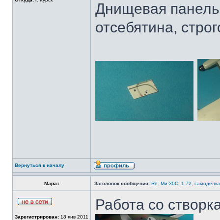
Днищевая панель 
отсебятина, строг
Вернуться к началу
Марат
Заголовок сообщения:
Re: Ми-30С, 1:72, самоделка
Работа со створк
Зарегистрирован:
18 янв 2011