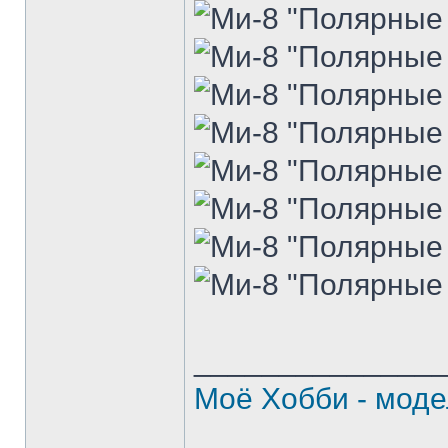
______________
Моё Хобби - моде