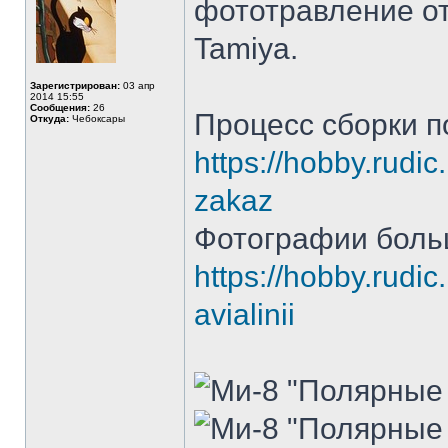
фототравление от
Tamiya.
Зарегистрирован:
03 апр
2014 15:55
Сообщения:
26
Процесс сборки п
Откуда:
Чебоксары
https://hobby.rudic
zakaz
Фотографии боль
https://hobby.rudic
avialinii