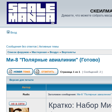
СКЕИЛМ
Думаете, что можете собрать масш
Вход
Сообщения без ответов
|
Активные темы
Список форумов
»
Мастерская
»
Воздух
»
Вертолеты
Ми-8 "Полярные авиалинии" (Готово)
Страница
1
из
1
[ Сообщений: 2 ]
Версия для печати
Автор
Rudic
Заголовок сообщения:
Ми-8 "Полярные авиалинии" 
Кратко: Набор Ми-