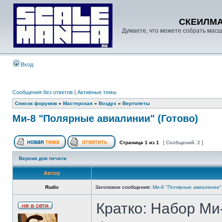
СКЕИЛМ
Думаете, что можете собрать масш
Вход
Сообщения без ответов
|
Активные темы
Список форумов
»
Мастерская
»
Воздух
»
Вертолеты
Ми-8 "Полярные авиалинии" (Готово)
Страница
1
из
1
[ Сообщений: 2 ]
Версия для печати
Автор
Rudic
Заголовок сообщения:
Ми-8 "Полярные авиалинии" 
Кратко: Набор Ми-