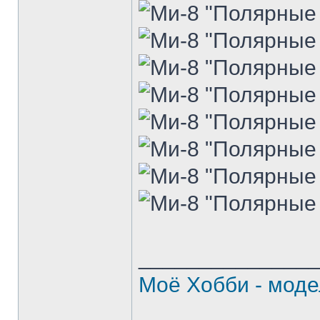
______________
Моё Хобби - моде