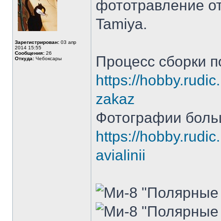
фототравление от
Tamiya.
Зарегистрирован:
03 апр
2014 15:55
Сообщения:
26
Процесс сборки п
Откуда:
Чебоксары
https://hobby.rudic
zakaz
Фотографии боль
https://hobby.rudic
avialinii