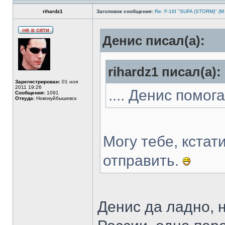
rihardz1
Заголовок сообщения:
Re: F-16I "SUFA (STORM)" (М
Денис писал(а):
rihardz1 писал(а):
Зарегистрирован:
01 ноя
2011 19:26
.... Денис помог
Сообщения:
1091
Откуда:
Новокуйбышевск
Могу тебе, кстати
отправить.
Денис да ладно, н