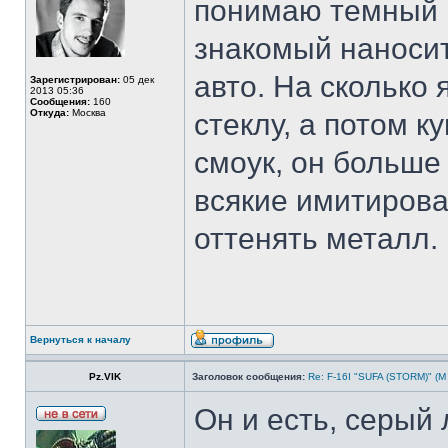
понимаю темный 
знакомый наносит
авто. На сколько 
Зарегистрирован:
05 дек
2013 05:36
Сообщения:
160
Откуда:
Москва
стеклу, а потом к
смоук, он больше
всякие имитирова
оттенять металл.
Вернуться к началу
Pz.VIK
Заголовок сообщения:
Re: F-16I "SUFA (STORM)" (М
Он и есть, серый л