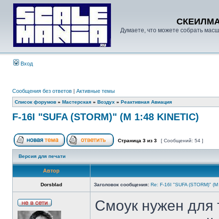
СКЕИЛМ
Думаете, что можете собрать масш
Вход
Сообщения без ответов
|
Активные темы
Список форумов
»
Мастерская
»
Воздух
»
Реактивная Авиация
F-16I "SUFA (STORM)" (М 1:48 KINETIС)
Страница
3
из
3
[ Сообщений: 54 ]
Версия для печати
Автор
Dorsblad
Заголовок сообщения:
Re: F-16I "SUFA (STORM)" (М
Смоук нужен для 