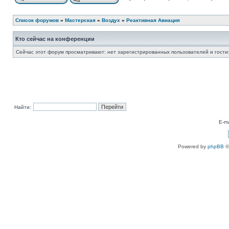
Список форумов
»
Мастерская
»
Воздух
»
Реактивная Авиация
Кто сейчас на конференции
Сейчас этот форум просматривают: нет зарегистрированных пользователей и гости:
Найти:
E-ma
Powered by
phpBB
©