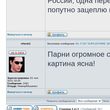
России, одна пер
попутно зацеплю 
Вернуться к началу
rihardz1
Заголовок сообщения:
Re: F-16I "SUFA (STORM)" (М
Парни огромное с
картина ясна!
Зарегистрирован:
01 ноя
2011 19:26
Сообщения:
1091
Откуда:
Новокуйбышевск
Вернуться к началу
Показать сообщения за:
Поле 
Страница
3
из
3
[ Сообщений: 54 ]