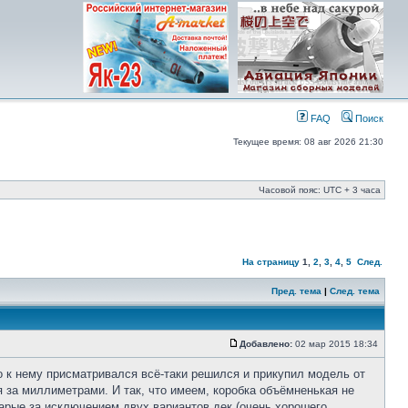
FAQ
Поиск
Текущее время: 08 авг 2026 21:30
Часовой пояс: UTC + 3 часа
На страницу
1
,
2
,
3
,
4
,
5
След.
Пред. тема
|
След. тема
Добавлено:
02 мар 2015 18:34
 к нему присматривался всё-таки решился и прикупил модель от
я за миллиметрами. И так, что имеем, коробка объёмненькая не
старые за исключением двух вариантов дек (очень хорошего