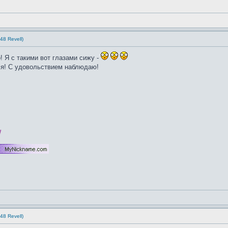
48 Revell)
! Я с такими вот глазами сижу -
тся! С удовольствием наблюдаю!
!
48 Revell)