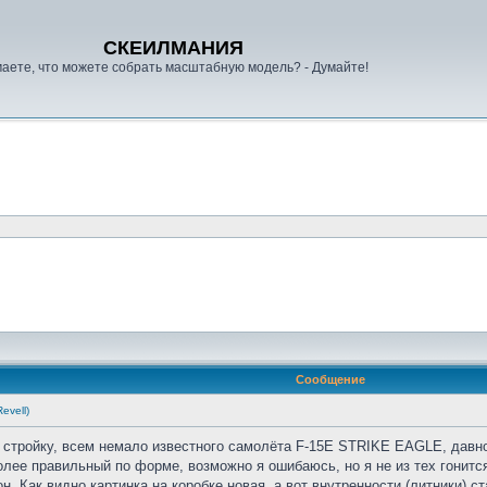
СКЕИЛМАНИЯ
аете, что можете собрать масштабную модель? - Думайте!
Сообщение
evell)
 стройку, всем немало известного самолёта F-15E STRIKE EAGLE, давно
более правильный по форме, возможно я ошибаюсь, но я не из тех гонитс
он. Как видно картинка на коробке новая, а вот внутренности (литники) 