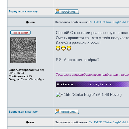
Вернуться к началу
Денис
Заголовок сообщения:
Re: F-15E "Strike Eagle" (М 1:
Сергей! С кнопками реально круто вышло
Очень нравится то - что у тебя получае
Легкой и удачной сборки!
P.S. А прототип выбрал?
_________________
Зарегистрирован:
03 апр
2012 16:24
Тормозá и запасной парашют придумали трýсы
Сообщения:
915
Откуда:
Санкт-Петербург
Вернуться к началу
Денис
Заголовок сообщения:
Re: F-15E "Strike Eagle" (М 1: