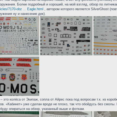
оружения. Более подробный и хороший, на мой взгляд, обзор по литник
ticles/7170-obz ... Eagle.html
, автором которого является SilverGhost (пов
ужения ну и нанесение дек).
 это колёса от Экипаж, сопла от Айрес пока под вопросам т.к. из короб
ов. «Кабинет» уже сделан вроде не плохо, так что обойдусь без смолы. 
 буду опираться на обзор, указанный выше и фоткам.