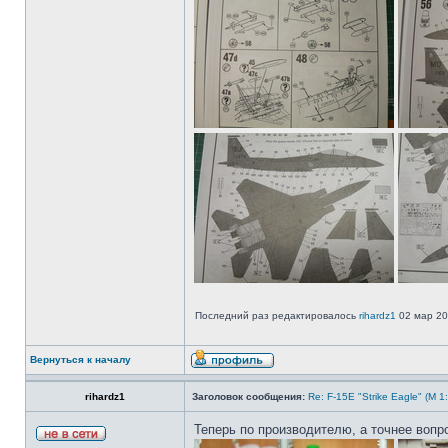
Последний раз редактировалось
rihardz1
02 мар 20
Вернуться к началу
rihardz1
Заголовок сообщения:
Re: F-15E "Strike Eagle" (М 1:
Теперь по производителю, а точнее вопр