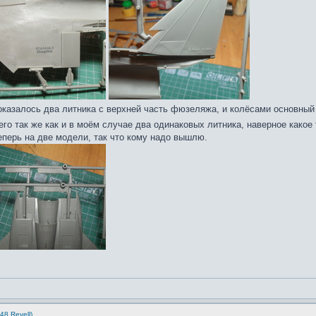
оказалось два литника с верхней часть фюзеляжа, и колёсами основный с
его так же как и в моём случае два одинаковых литника, наверное какое
теперь на две модели, так что кому надо вышлю.
48 Revell)