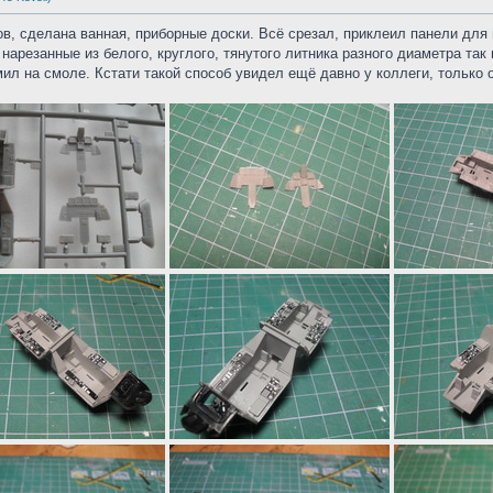
ов, сделана ванная, приборные доски. Всё срезал, приклеил панели для 
нарезанные из белого, круглого, тянутого литника разного диаметра так
мил на смоле. Кстати такой способ увидел ещё давно у коллеги, только 