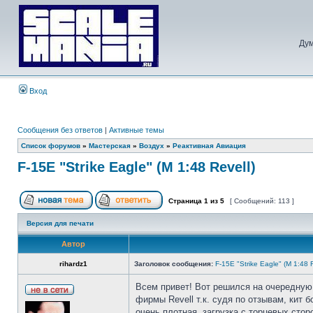
Дум
Вход
Сообщения без ответов
|
Активные темы
Список форумов
»
Мастерская
»
Воздух
»
Реактивная Авиация
F-15E "Strike Eagle" (М 1:48 Revell)
Страница
1
из
5
[ Сообщений: 113 ]
Версия для печати
Автор
rihardz1
Заголовок сообщения:
F-15E "Strike Eagle" (М 1:48 R
Всем привет! Вот решился на очередную
фирмы Revell т.к. судя по отзывам, кит 
очень плотная, загрузка с торцевых стор