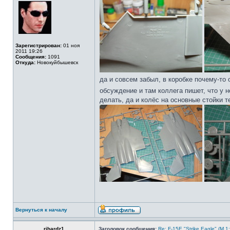
Зарегистрирован:
01 ноя
2011 19:26
Сообщения:
1091
Откуда:
Новокуйбышевск
да и совсем забыл, в коробке почему-то 
обсуждение и там коллега пишет, что у н
делать, да и колёс на основные стойки 
Вернуться к началу
rihardz1
Заголовок сообщения:
Re: F-15E "Strike Eagle" (М 1: