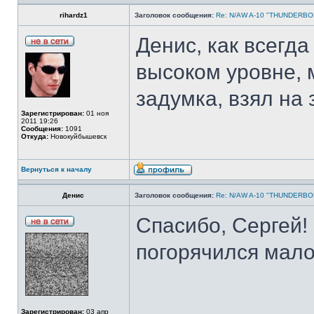
rihardz1
Заголовок сообщения:
Re: N/AW A-10 "THUNDERBOLT
Денис, как всегда
высоком уровне, 
задумка, взял на 
Зарегистрирован:
01 ноя
2011 19:26
Сообщения:
1091
Откуда:
Новокуйбышевск
Вернуться к началу
Денис
Заголовок сообщения:
Re: N/AW A-10 "THUNDERBOLT
Спасибо, Сергей!
погорячился малос
______________
Зарегистрирован:
03 апр