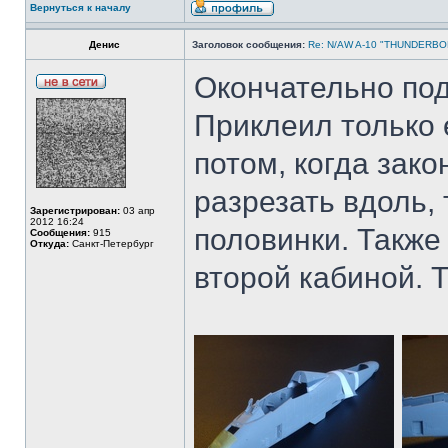
Вернуться к началу
Денис
Заголовок сообщения:
Re: N/AW A-10 "THUNDERBOLT
Окончательно под
Приклеил только 
потом, когда зако
разрезать вдоль, 
Зарегистрирован:
03 апр
2012 16:24
половинки. Также
Сообщения:
915
Откуда:
Санкт-Петербург
второй кабиной. 