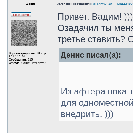
Денис
Заголовок сообщения:
Re: N/AW A-10 "THUNDERBOLT
Привет, Вадим! )))
Озадачил ты меня
третье ставить? 
Денис писал(а):
Зарегистрирован:
03 апр
2012 16:24
Сообщения:
915
Откуда:
Санкт-Петербург
Из афтера пока 
для одноместно
внедрить. )))