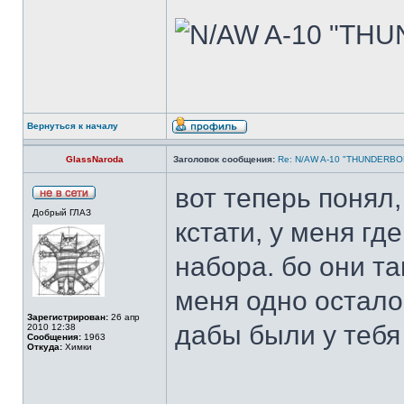
Вернуться к началу
GlassNaroda
Заголовок сообщения:
Re: N/AW A-10 "THUNDERBOLT
вот теперь понял,
Добрый ГЛАЗ
кстати, у меня где
набора. бо они та
меня одно остало
Зарегистрирован:
26 апр
дабы были у тебя
2010 12:38
Сообщения:
1963
Откуда:
Химки
______________