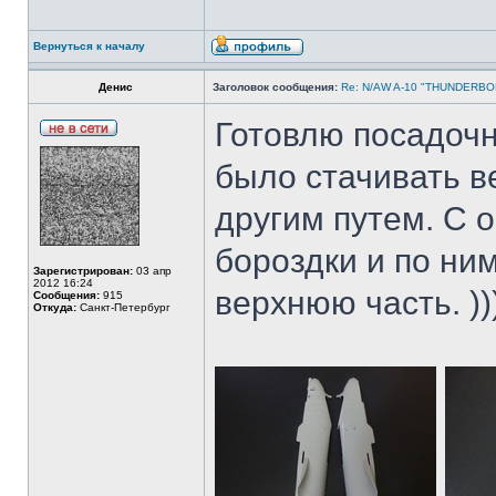
Вернуться к началу
Денис
Заголовок сообщения:
Re: N/AW A-10 "THUNDERBOLT
Готовлю посадочн
было стачивать 
другим путем. С 
бороздки и по ни
Зарегистрирован:
03 апр
2012 16:24
верхнюю часть. ))
Сообщения:
915
Откуда:
Санкт-Петербург