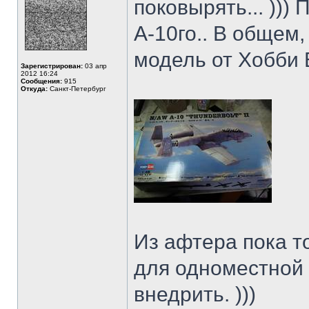
поковырять... )))
А-10го.. В общем,
модель от Хобби 
Зарегистрирован:
03 апр
2012 16:24
Сообщения:
915
Откуда:
Санкт-Петербург
Из афтера пока т
для одноместной
внедрить. )))