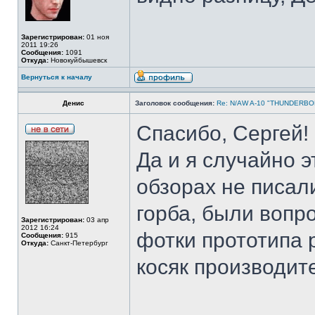
Зарегистрирован:
01 ноя
2011 19:26
Сообщения:
1091
Откуда:
Новокуйбышевск
Вернуться к началу
Денис
Заголовок сообщения:
Re: N/AW A-10 "THUNDERBOLT
Спасибо, Сергей! 
Да и я случайно э
обзорах не писали
горба, были вопро
Зарегистрирован:
03 апр
2012 16:24
фотки прототипа 
Сообщения:
915
Откуда:
Санкт-Петербург
косяк производите