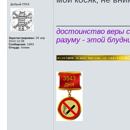
Добрый ГЛАЗ
______________
достоинство веры 
разуму - этой блудн
Зарегистрирован:
26 апр
2010 12:38
Сообщения:
1963
Откуда:
Химки