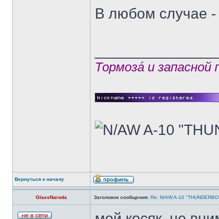
В любом случае - 
______________
Тормозá и запасной
Вернуться к началу
GlassNaroda
Заголовок сообщения:
Re: N/AW A-10 "THUNDERBOLT
мой косяк, не вни