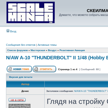
СКЕИЛМ
Думаете, что можете собрать масш
Вход
Сообщения без ответов
|
Активные темы
Список форумов
»
Мастерская
»
Воздух
»
Реактивная Авиация
N/AW A-10 "THUNDERBOLT" II 1/48 (Hobby 
Страница
1
из
4
[ Сообщений: 88 ]
Версия для печати
Автор
Денис
Заголовок сообщения:
N/AW A-10 "THUNDERBOLT" II
Глядя на стройку