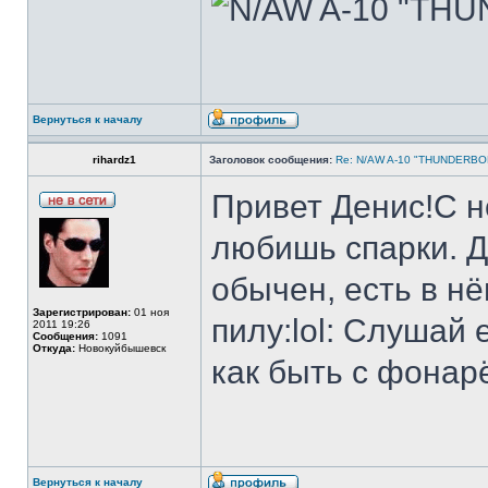
Вернуться к началу
rihardz1
Заголовок сообщения:
Re: N/AW A-10 "THUNDERBOLT
Привет Денис!С н
любишь спарки. Д
обычен, есть в нё
Зарегистрирован:
01 ноя
пилу:lol: Слушай 
2011 19:26
Сообщения:
1091
Откуда:
Новокуйбышевск
как быть с фонар
Вернуться к началу