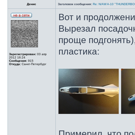
Денис
Заголовок сообщения:
Re: N/AW A-10 "THUNDERBOLT
Вот и продолжение
Вырезал посадочн
проще подгонять)
пластика:
Зарегистрирован:
03 апр
2012 16:24
Сообщения:
915
Откуда:
Санкт-Петербург
Примерил, что по