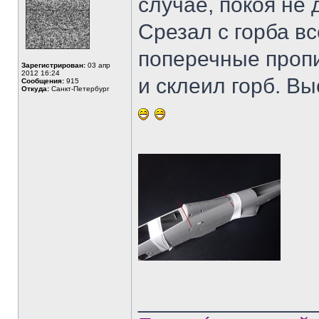
случае, покоя не 
Срезал с горба в
поперечные проп
Зарегистрирован:
03 апр
2012 16:24
и склеил горб. Вы
Сообщения:
915
Откуда:
Санкт-Петербург
______________