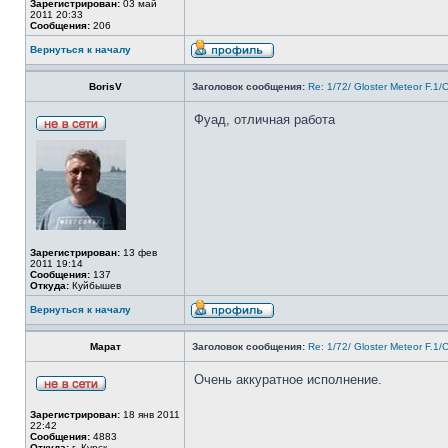
Зарегистрирован:
03 май
2011 20:33
Сообщения:
206
Вернуться к началу
BorisV
Заголовок сообщения:
Re: 1/72/ Gloster Meteor F.1
Фуад, отличная работа
Зарегистрирован:
13 фев
2011 19:14
Сообщения:
137
Откуда:
Куйбышев
Вернуться к началу
Марат
Заголовок сообщения:
Re: 1/72/ Gloster Meteor F.1
Очень аккуратное исполнение.
Зарегистрирован:
18 янв 2011
22:42
Сообщения:
4883
Откуда:
г. Курск