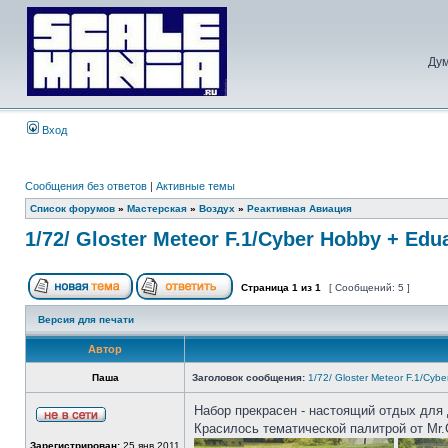
Дум
Вход
Сообщения без ответов
|
Активные темы
Список форумов
»
Мастерская
»
Воздух
»
Реактивная Авиация
1/72/ Gloster Meteor F.1/Cyber Hobby + Edu
Страница
1
из
1
[ Сообщений: 5 ]
Версия для печати
Автор
Паша
Заголовок сообщения:
1/72/ Gloster Meteor F.1/Cyb
Набор прекрасен - настоящий отдых для 
Красилось тематической палитрой от Mr.C
Зарегистрирован:
25 янв 2011