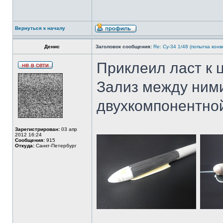
Вернуться к началу
Денис
Заголовок сообщения:
Re: Су-34 1/48 (попытка кон
Приклеил ласт к 
Зализ между ними
двухкомпонентно
Зарегистрирован:
03 апр
2012 16:24
Сообщения:
915
Откуда:
Санкт-Петербург