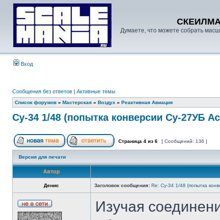
СКЕИЛМ
Думаете, что можете собрать масш
Вход
Сообщения без ответов
|
Активные темы
Список форумов
»
Мастерская
»
Воздух
»
Реактивная Авиация
Су-34 1/48 (попытка конверсии Су-27УБ A
Страница
4
из
6
[ Сообщений: 136 ]
Версия для печати
Автор
Денис
Заголовок сообщения:
Re: Су-34 1/48 (попытка кон
Изучая соединен