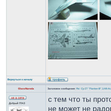
Вернуться к началу
GlassNaroda
Заголовок сообщения:
Re: Су-27 "Flanker-B",1/48-A
с тем что ты прот
Добрый ГЛАЗ
не может не радо