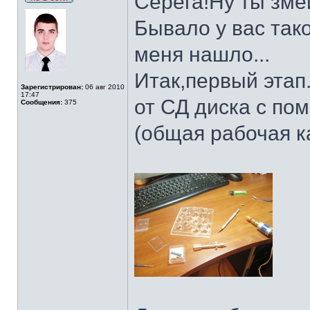
Серега!Ну ты зме
Бывало у вас так
меня нашло...
Итак,первый этап
Зарегистрирован:
06 авг 2010
17:47
от СД диска с по
Сообщения:
375
(общая рабочая к