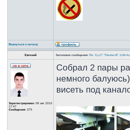
Вернуться к началу
Евгений
Заголовок сообщения:
Re: Су-27 "Flanker-B",1/48-A
Собрал 2 пары ра
немного балуюсь)
висеть под канал
Зарегистрирован:
06 авг 2010
17:47
Сообщения:
375