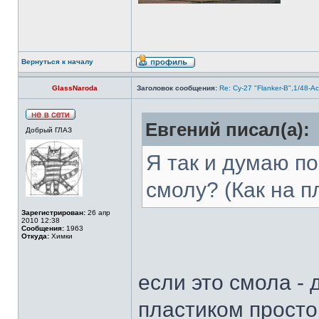
Вернуться к началу
GlassNaroda
Заголовок сообщения:
Re: Су-27 "Flanker-B",1/48-A
Евгений писал(а):
Добрый ГЛАЗ
Я так и думаю по
смолу? (Как на п
Зарегистрирован:
26 апр
2010 12:38
Сообщения:
1963
Откуда:
Химки
если это смола - 
пластиком просто