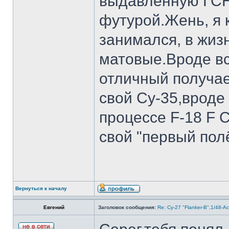
выдавленную ГСН
футурой.Жень, я 
занимался, в жизн
матовые.Вроде вс
отличный получае
свой Су-35,вроде 
процессе F-18 F 
свой "первый полё
Вернуться к началу
Евгений
Заголовок сообщения:
Re: Су-27 "Flanker-B",1/48-A