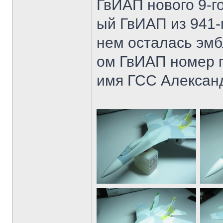
ГвИАП нового 9-го
ый ГвИАП из 941-г
нем осталась эмб
ом ГвИАП номер 
имя ГСС Алексан