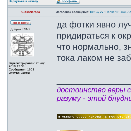
Вернуться к началу
GlassNaroda
Заголовок сообщения:
Re: Су-27 "Flanker-B",1/48-A
да фотки явно лу
Добрый ГЛАЗ
придираться к окр
что нормально, зн
тока лаком не заб
Зарегистрирован:
26 апр
2010 12:38
Сообщения:
1963
Откуда:
Химки
______________
достоинство веры 
разуму - этой блудн