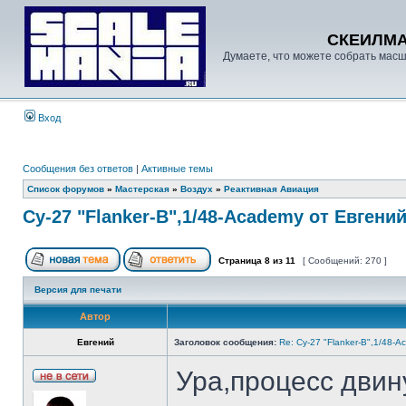
СКЕИЛМ
Думаете, что можете собрать масш
Вход
Сообщения без ответов
|
Активные темы
Список форумов
»
Мастерская
»
Воздух
»
Реактивная Авиация
Су-27 "Flanker-B",1/48-Academy от Евгени
Страница
8
из
11
[ Сообщений: 270 ]
Версия для печати
Автор
Евгений
Заголовок сообщения:
Re: Су-27 "Flanker-B",1/48-A
Ура,процесс двин