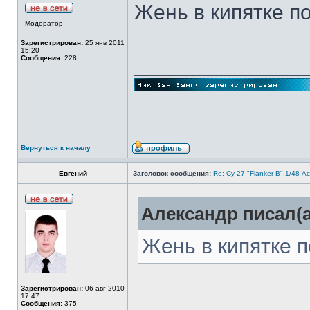
Жень в кипятке п
Модератор
Зарегистрирован:
25 янв 2011
15:20
______________
Сообщения:
228
Вернуться к началу
Евгений
Заголовок сообщения:
Re: Су-27 "Flanker-B",1/48-A
Александр писал(а
Жень в кипятке 
Зарегистрирован:
06 авг 2010
17:47
Сообщения:
375