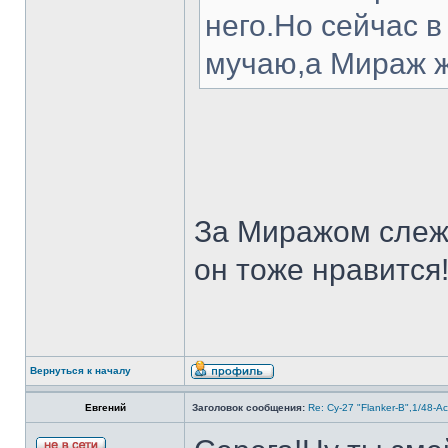
него.Но сейчас в
мучаю,а Мираж ж
За Миражом слежу
он тоже нравится
Вернуться к началу
Евгений
Заголовок сообщения:
Re: Су-27 "Flanker-B",1/48-A