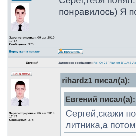
Серег,тебя понял
понравилось) Я по
Зарегистрирован:
06 авг 2010
17:47
Сообщения:
375
Вернуться к началу
Евгений
Заголовок сообщения:
Re: Су-27 "Flanker-B",1/48-A
rihardz1 писал(а):
Евгений писал(а):
Сергей,скажи по
Зарегистрирован:
06 авг 2010
17:47
Сообщения:
375
литника,а потом