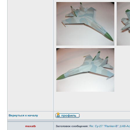
Вернуться к началу
maxatb
Заголовок сообщения:
Re: Су-27 "Flanker-B",1/48-A