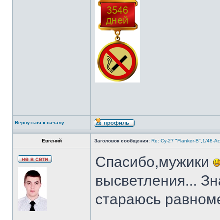
Вернуться к началу
Евгений
Заголовок сообщения:
Re: Су-27 "Flanker-B",1/48-A
Спасибо,мужики
высветления... Зн
стараюсь равноме