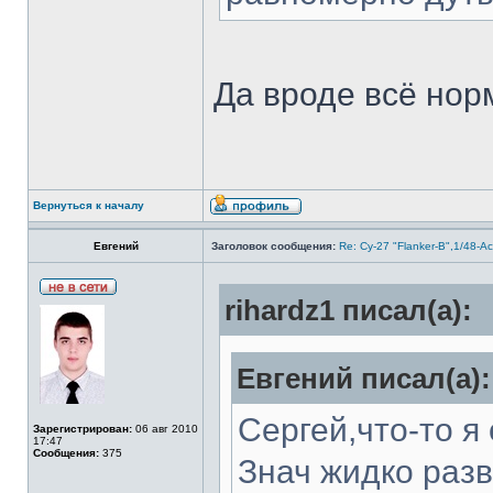
Да вроде всё нор
Вернуться к началу
Евгений
Заголовок сообщения:
Re: Су-27 "Flanker-B",1/48-A
rihardz1 писал(а):
Евгений писал(а):
Сергей,что-то я
Зарегистрирован:
06 авг 2010
17:47
Сообщения:
375
Знач жидко разв