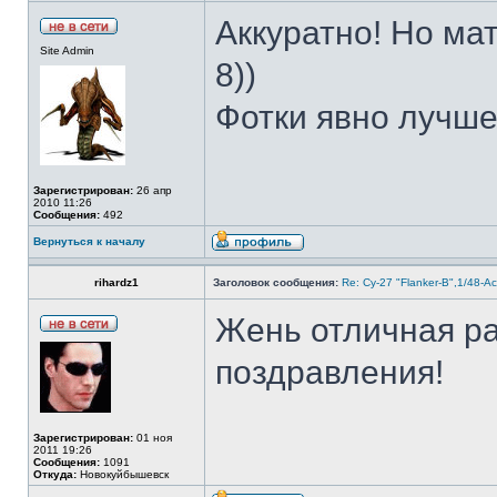
Аккуратно! Но ма
Site Admin
8))
Фотки явно лучше
Зарегистрирован:
26 апр
2010 11:26
Сообщения:
492
Вернуться к началу
rihardz1
Заголовок сообщения:
Re: Су-27 "Flanker-B",1/48-A
Жень отличная ра
поздравления!
Зарегистрирован:
01 ноя
2011 19:26
Сообщения:
1091
Откуда:
Новокуйбышевск