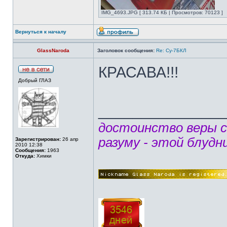
IMG_4693.JPG [ 313.74 КБ | Просмотров: 70123 ]
Вернуться к началу
GlassNaroda
Заголовок сообщения:
Re: Су-7БКЛ
КРАСАВА!!!
Добрый ГЛАЗ
______________
достоинство веры 
разуму - этой блудн
Зарегистрирован:
26 апр
2010 12:38
Сообщения:
1963
Откуда:
Химки