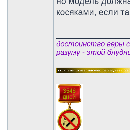
но модель должна
косяками, если та
______________
достоинство веры 
разуму - этой блудн