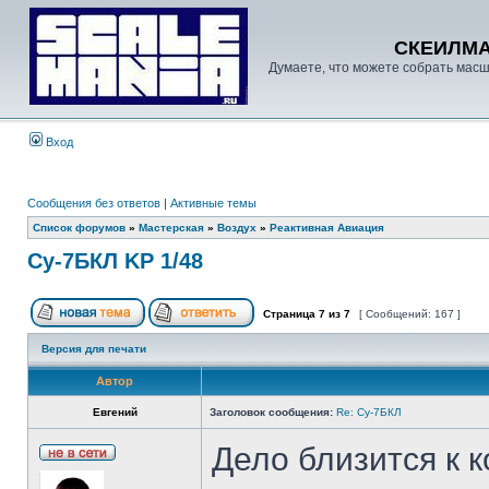
СКЕИЛМ
Думаете, что можете собрать масш
Вход
Сообщения без ответов
|
Активные темы
Список форумов
»
Мастерская
»
Воздух
»
Реактивная Авиация
Су-7БКЛ KP 1/48
Страница
7
из
7
[ Сообщений: 167 ]
Версия для печати
Автор
Евгений
Заголовок сообщения:
Re: Су-7БКЛ
Дело близится к 