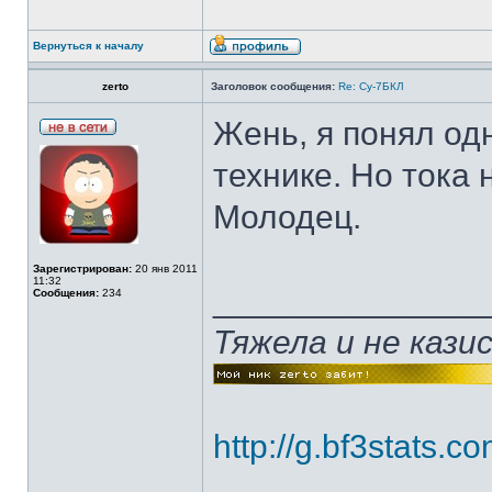
Вернуться к началу
zerto
Заголовок сообщения:
Re: Су-7БКЛ
Жень, я понял од
технике. Но тока 
Молодец.
Зарегистрирован:
20 янв 2011
11:32
______________
Сообщения:
234
Тяжела и не каз
http://g.bf3stats