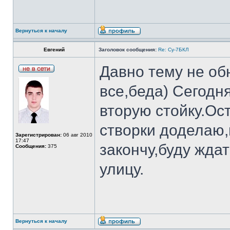
Вернуться к началу
Евгений
Заголовок сообщения:
Re: Су-7БКЛ
Давно тему не об
все,беда) Сегодн
вторую стойку.Ос
створки доделаю,
Зарегистрирован:
06 авг 2010
17:47
закончу,буду ждат
Сообщения:
375
улицу.
Вернуться к началу