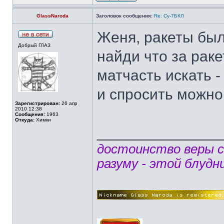
GlassNaroda
Заголовок сообщения:
Re: Су-7БКЛ
Женя, ракеты был
Добрый ГЛАЗ
найди что за раке
матчасть искать -
и спросить можно
Зарегистрирован:
26 апр
2010 12:38
Сообщения:
1963
Откуда:
Химки
______________
достоинство веры 
разуму - этой блудн