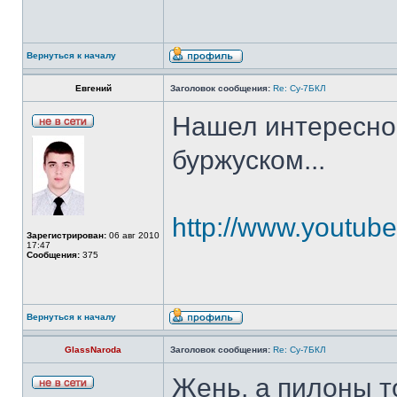
Вернуться к началу
Евгений
Заголовок сообщения:
Re: Су-7БКЛ
Нашел интересное
буржуском...
http://www.youtube
Зарегистрирован:
06 авг 2010
17:47
Сообщения:
375
Вернуться к началу
GlassNaroda
Заголовок сообщения:
Re: Су-7БКЛ
Жень, а пилоны т