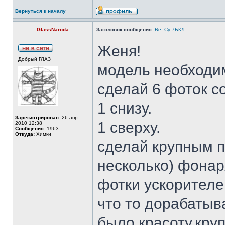
Вернуться к началу
GlassNaroda
Заголовок сообщения:
Re: Су-7БКЛ
Женя!
Добрый ГЛАЗ
модель необходи
сделай 6 фоток с
1 снизу.
Зарегистрирован:
26 апр
1 сверху.
2010 12:38
Сообщения:
1963
Откуда:
Химки
сделай крупным 
несколько) фонар
фотки ускорителе
что то дорабатыв
было красоту.кру