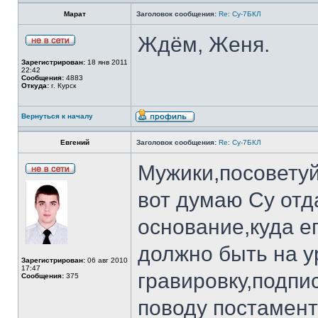
Марат
Заголовок сообщения:
Re: Су-7БКЛ
Ждём, Женя.
Зарегистрирован:
18 янв 2011
22:42
Сообщения:
4883
Откуда:
г. Курск
Вернуться к началу
Евгений
Заголовок сообщения:
Re: Су-7БКЛ
Мужики,посоветуй
вот думаю Су отд
основание,куда ег
должно быть на у
Зарегистрирован:
06 авг 2010
17:47
гравировку,подпи
Сообщения:
375
поводу постамент