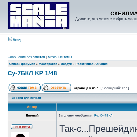
СКЕИЛМ
Думаете, что можете собрать масш
Вход
Сообщения без ответов
|
Активные темы
Список форумов
»
Мастерская
»
Воздух
»
Реактивная Авиация
Су-7БКЛ KP 1/48
Страница
5
из
7
[ Сообщений: 167 ]
Версия для печати
Автор
Евгений
Заголовок сообщения:
Re: Су-7БКЛ
Так-с...Прешейдинг