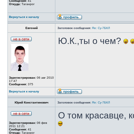
Сообщения:
41
Откуда:
Таганрог
Вернуться к началу
Евгений
Заголовок сообщения:
Re: Су-7БКЛ
Ю.К.,ты о чем?
Зарегистрирован:
06 авг 2010
17:47
Сообщения:
375
Вернуться к началу
Юрий Константинович
Заголовок сообщения:
Re: Су-7БКЛ
О том красавце, 
Зарегистрирован:
06 фев
2011 12:21
Сообщения:
41
Откуда:
Таганрог