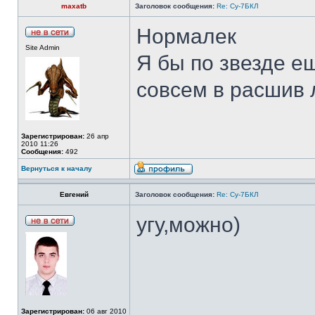
maxatb
Заголовок сообщения:
Re: Су-7БКЛ
Нормалек
Site Admin
Я бы по звезде е
совсем в расшив л
Зарегистрирован:
26 апр
2010 11:26
Сообщения:
492
Вернуться к началу
Евгений
Заголовок сообщения:
Re: Су-7БКЛ
угу,можно)
Зарегистрирован:
06 авг 2010