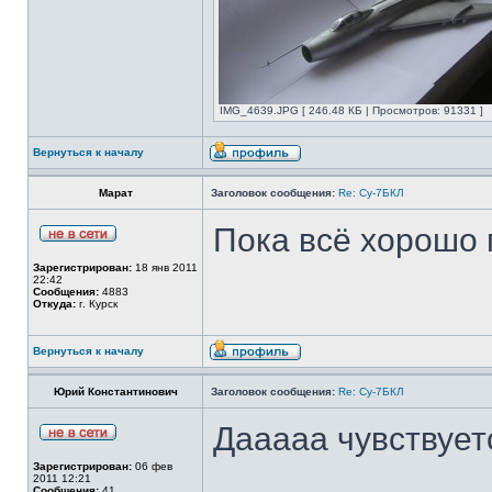
IMG_4639.JPG [ 246.48 КБ | Просмотров: 91331 ]
Вернуться к началу
Марат
Заголовок сообщения:
Re: Су-7БКЛ
Пока всё хорошо 
Зарегистрирован:
18 янв 2011
22:42
Сообщения:
4883
Откуда:
г. Курск
Вернуться к началу
Юрий Константинович
Заголовок сообщения:
Re: Су-7БКЛ
Дааааа чувствует
Зарегистрирован:
06 фев
2011 12:21
Сообщения:
41