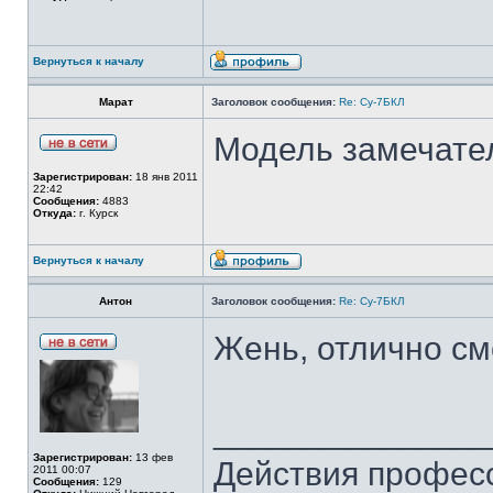
Вернуться к началу
Марат
Заголовок сообщения:
Re: Су-7БКЛ
Модель замечате
Зарегистрирован:
18 янв 2011
22:42
Сообщения:
4883
Откуда:
г. Курск
Вернуться к началу
Антон
Заголовок сообщения:
Re: Су-7БКЛ
Жень, отлично см
______________
Зарегистрирован:
13 фев
Действия профес
2011 00:07
Сообщения:
129