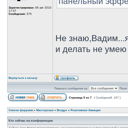
панельный эффе
Зарегистрирован:
06 авг 2010
17:47
Сообщения:
375
Не знаю,Вадим...
и делать не умею 
Вернуться к началу
Показать сообщения за:
Поле 
Страница
5
из
7
[ Сообщений: 167 ]
Список форумов
»
Мастерская
»
Воздух
»
Реактивная Авиация
Кто сейчас на конференции
Сейчас этот форум просматривают: нет зарегистрированных пользователей и гости: