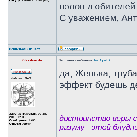
Откуда:
Нижний Новгород
полон любителей.
С уважением, Ант
Вернуться к началу
GlassNaroda
Заголовок сообщения:
Re: Су-7БКЛ
да, Женька, труб
Добрый ГЛАЗ
эффект будешь д
______________
Зарегистрирован:
26 апр
достоинство веры 
2010 12:38
Сообщения:
1963
Откуда:
Химки
разуму - этой блудн