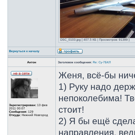
DSC_0103.jpg [ 407.5 КБ | Просмотров: 91389 ]
Вернуться к началу
Антон
Заголовок сообщения:
Re: Су-7БКЛ
Женя, всё-бы ниче
1) Руку надо держ
непоколебима! Тв
Зарегистрирован:
13 фев
стоит!
2011 00:07
Сообщения:
129
Откуда:
Нижний Новгород
2) Я бы ещё сдел
направления, вед