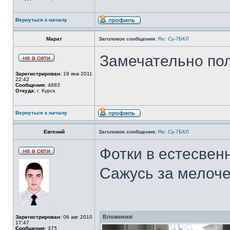
Вернуться к началу
Марат
Заголовок сообщения:
Re: Су-7БКЛ
Замечательно по
Зарегистрирован:
18 янв 2011
22:42
Сообщения:
4883
Откуда:
г. Курск
Вернуться к началу
Евгений
Заголовок сообщения:
Re: Су-7БКЛ
Фотки в естесвен
Сажусь за мелочев
Вложения:
Зарегистрирован:
06 авг 2010
17:47
Сообщения:
375