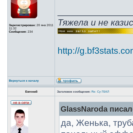
______________
Тяжела и не каз
Зарегистрирован:
20 янв 2011
11:32
Сообщения:
234
http://g.bf3stats
Вернуться к началу
Евгений
Заголовок сообщения:
Re: Су-7БКЛ
GlassNaroda писал(
да, Женька, труб