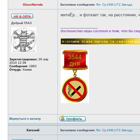
GlassNaroda
Заголовок сообщения:
Re: Су-24М.1/72.Звезда.
митиЁр... и фоткает так, на расстоянии,
Добрый ГЛАЗ
_________________
достоинство веры состоит в том, что бы свер
Зарегистрирован:
26 апр
2010 12:38
Сообщения:
1963
Откуда:
Химки
Вернуться к началу
Евгений
Заголовок сообщения:
Re: Су-24М.1/72.Звезда.