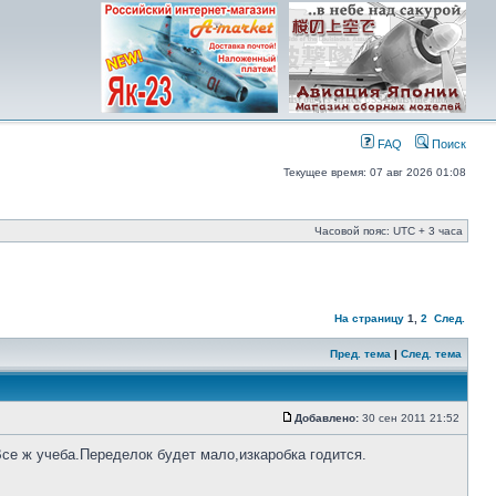
FAQ
Поиск
Текущее время: 07 авг 2026 01:08
Часовой пояс: UTC + 3 часа
На страницу
1
,
2
След.
Пред. тема
|
След. тема
Добавлено:
30 сен 2011 21:52
Все ж учеба.Переделок будет мало,изкаробка годится.