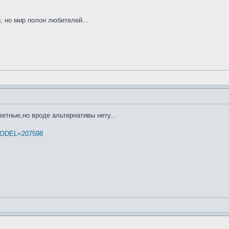
 но мир полон любителей...
етные,но вроде альтернативы нету...
?MODEL=207598