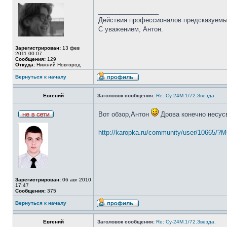
_________________
Действия профессионалов предсказуемы,
С уважением, Антон.
Зарегистрирован:
13 фев
2011 00:07
Сообщения:
129
Откуда:
Нижний Новгород
Вернуться к началу
Евгений
Заголовок сообщения:
Re: Су-24М.1/72.Звезда.
Вот обзор,Антон
Дрова конечно несусв
http://karopka.ru/community/user/10665/
Зарегистрирован:
06 авг 2010
17:47
Сообщения:
375
Вернуться к началу
Евгений
Заголовок сообщения:
Re: Су-24М.1/72.Звезда.