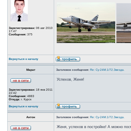
Зарегистрирован:
06 авг 2010
17:47
Сообщения:
375
Вернуться к началу
Марат
Заголовок сообщения:
Re: Су-24М.1/72.Звезда.
Успехов, Женя!
Зарегистрирован:
18 янв 2011
22:42
Сообщения:
4883
Откуда:
г. Курск
Вернуться к началу
Антон
Заголовок сообщения:
Re: Су-24М.1/72.Звезда.
Женя, успехов в постройке! А можно посм