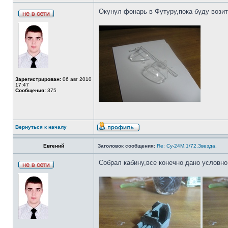
Окунул фонарь в Футуру,пока буду возит
Зарегистрирован:
06 авг 2010
17:47
Сообщения:
375
Вернуться к началу
Евгений
Заголовок сообщения:
Re: Су-24М.1/72.Звезда.
Собрал кабину,все конечно дано условно.