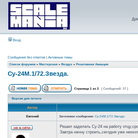
Дум
Вход
Сообщения без ответов
|
Активные темы
Список форумов
»
Мастерская
»
Воздух
»
Реактивная Авиация
Су-24М.1/72.Звезда.
Страница
1
из
2
[ Сообщений: 37 ]
Версия для печати
Автор
Евгений
Заголовок сообщения:
Су-24М.1/72.Звезда.
Решил заделать Су-24 на работу отцу,ср
Завтра начну строить,сегодня уже неохот