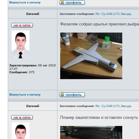
Вернуться к началу
Евгений
Заголовок сообщения:
Re: Су-24М.1/72.Звезда.
Фюзеляж собрал,крылья приклеил,выбра
Зарегистрирован:
06 авг 2010
17:47
Сообщения:
375
Вернуться к началу
Евгений
Заголовок сообщения:
Re: Су-24М.1/72.Звезда.
Планер зашпатлеван и оставлен сохнут