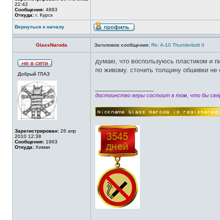
22:42
Сообщения:
4883
Откуда:
г. Курск
Вернуться к началу
GlassNaroda
Заголовок сообщения:
Re: A-10 Thunderbolt II
думаю, что воспользуюсь пластиком и пи
по живому. сточить толщину обшивки не 
Добрый ГЛАЗ
_________________
достоинство веры состоит в том, что бы свер
Зарегистрирован:
26 апр
2010 12:38
Сообщения:
1963
Откуда:
Химки