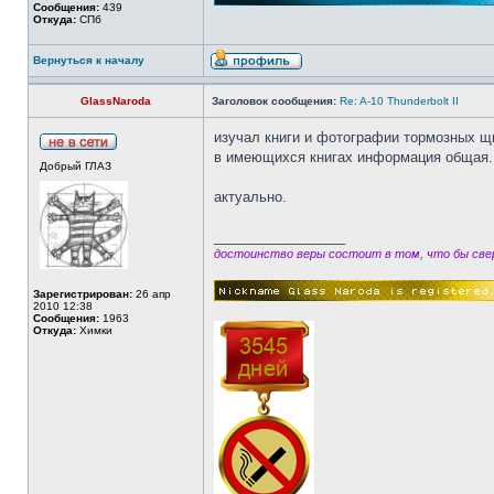
Сообщения:
439
Откуда:
СПб
Вернуться к началу
GlassNaroda
Заголовок сообщения:
Re: A-10 Thunderbolt II
изучал книги и фотографии тормозных щи
в имеющихся книгах информация общая. 
Добрый ГЛАЗ
актуально.
_________________
достоинство веры состоит в том, что бы свер
Зарегистрирован:
26 апр
2010 12:38
Сообщения:
1963
Откуда:
Химки