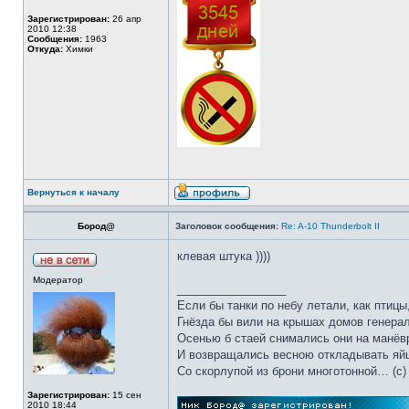
Зарегистрирован:
26 апр
2010 12:38
Сообщения:
1963
Откуда:
Химки
Вернуться к началу
Бород@
Заголовок сообщения:
Re: A-10 Thunderbolt II
клевая штука ))))
Модератор
_________________
Если бы танки по небу летали, как птицы
Гнёзда бы вили на крышах домов генерал
Осенью б стаей снимались они на манёв
И возвращались весною откладывать яй
Со скорлупой из брони многотонной… (c)
Зарегистрирован:
15 сен
2010 18:44