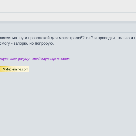
вжестью. ну и проволокой для магистралей? тяг? и проводки. только я п
смогу - запорю. но попробую.
нуть шею разуму - этой блуднице дьявола