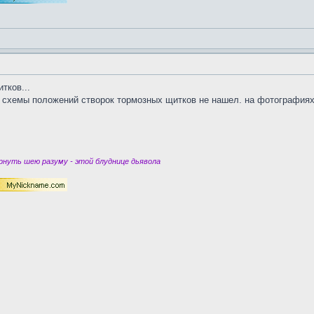
тков...
схемы положений створок тормозных щитков не нашел. на фотографиях н
нуть шею разуму - этой блуднице дьявола