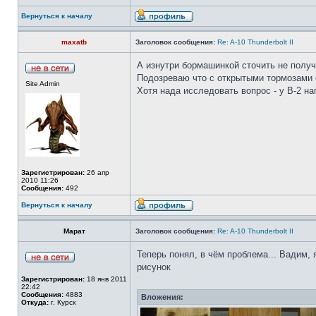
Вернуться к началу
maxatb
Заголовок сообщения:
Re: A-10 Thunderbolt II
А изнутри бормашинкой сточить не получ
Подозреваю что с открытыми тормозами о
Site Admin
Хотя нада исследовать вопрос - у В-2 н
Зарегистрирован:
26 апр
2010 11:26
Сообщения:
492
Вернуться к началу
Марат
Заголовок сообщения:
Re: A-10 Thunderbolt II
Теперь понял, в чём проблема... Вадим,
рисунок
Зарегистрирован:
18 янв 2011
22:42
Сообщения:
4883
Вложения:
Откуда:
г. Курск