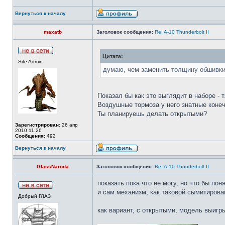
Вернуться к началу
maxatb
Заголовок сообщения:
Re: A-10 Thunderbolt II
Цитата:
Site Admin
думаю, чем заменить толщину обшивки
Показал бы как это выглядит в наборе - т
Воздушные тормоза у него знатные конеч
Ты планируешь делать открытыми?
Зарегистрирован:
26 апр
2010 11:26
Сообщения:
492
Вернуться к началу
GlassNaroda
Заголовок сообщения:
Re: A-10 Thunderbolt II
показать пока что не могу, но что бы по
и сам механизм, как таковой сымитирова
Добрый ГЛАЗ
как вариант, с открытыми, модель выигр