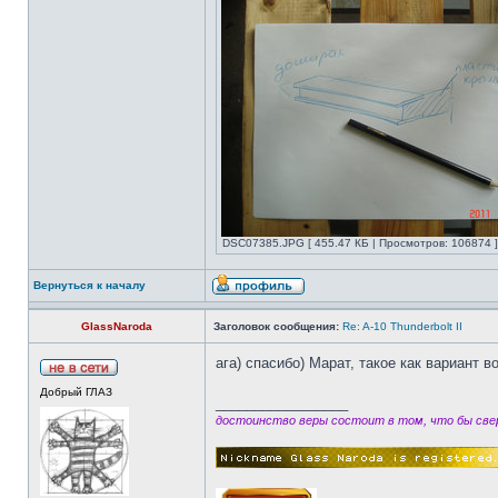
DSC07385.JPG [ 455.47 КБ | Просмотров: 106874 ]
Вернуться к началу
GlassNaroda
Заголовок сообщения:
Re: A-10 Thunderbolt II
ага) спасибо) Марат, такое как вариант 
Добрый ГЛАЗ
_________________
достоинство веры состоит в том, что бы свер