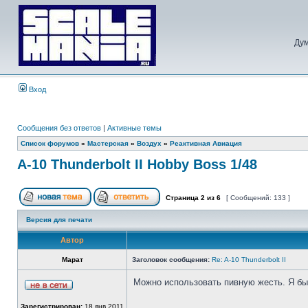
Дум
Вход
Сообщения без ответов
|
Активные темы
Список форумов
»
Мастерская
»
Воздух
»
Реактивная Авиация
A-10 Thunderbolt II Hobby Boss 1/48
Страница
2
из
6
[ Сообщений: 133 ]
Версия для печати
Автор
Марат
Заголовок сообщения:
Re: A-10 Thunderbolt II
Можно использовать пивную жесть. Я бы
Зарегистрирован:
18 янв 2011