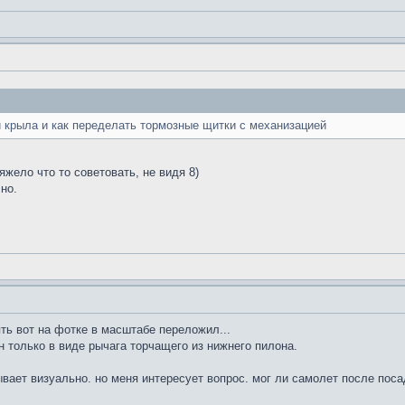
 крыла и как переделать тормозные щитки с механизацией
яжело что то советовать, не видя 8)
но.
нять вот на фотке в масштабе переложил...
н только в виде рычага торчащего из нижнего пилона.
ывает визуально. но меня интересует вопрос. мог ли самолет после поса