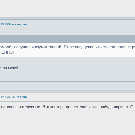
Y BOSS+конверсия)
молёт получился изумительный. Такое ощущение,что его сделали не рук
ЗНЕННО!
л он меня!
Y BOSS+конверсия)
ати, очень интересные. Эта контора делает ещё какие-нибудь варианты?