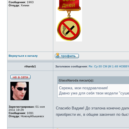
Сообщения:
1963
Откуда:
Химки
Вернуться к началу
rihardz1
Заголовок сообщения:
Re: Су-30 СМ (М 1:48 HOBB
GlassNaroda писал(а):
Сережа, мои поздравления!
Давно уже для себя твои модели "суше
Зарегистрирован:
01 ноя
Спасибо Вадим! До эталона конечно дале
2011 19:26
Сообщения:
1091
приобрести их, в общем закончил по быс
Откуда:
Новокуйбышевск