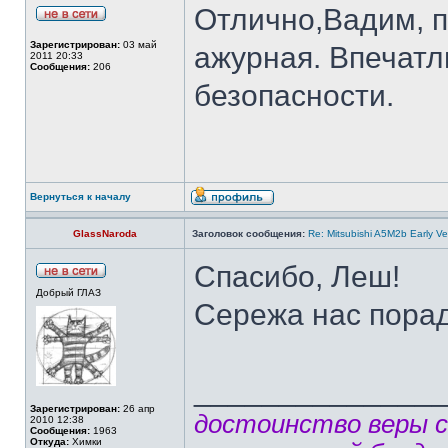
Отлично,Вадим, п
Зарегистрирован:
03 май
ажурная. Впечат
2011 20:33
Сообщения:
206
безопасности.
Вернуться к началу
GlassNaroda
Заголовок сообщения:
Re: Mitsubishi A5M2b Early Ve
Спасибо, Леш!
Добрый ГЛАЗ
Сережа нас порад
______________
Зарегистрирован:
26 апр
достоинство веры 
2010 12:38
Сообщения:
1963
Откуда:
Химки