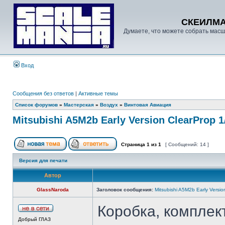
СКЕИЛМ
Думаете, что можете собрать масш
Вход
Сообщения без ответов
|
Активные темы
Список форумов
»
Мастерская
»
Воздух
»
Винтовая Авиация
Mitsubishi A5M2b Early Version ClearProp 1
Страница
1
из
1
[ Сообщений: 14 ]
Версия для печати
Автор
GlassNaroda
Заголовок сообщения:
Mitsubishi A5M2b Early Versio
Коробка, комплект
Добрый ГЛАЗ