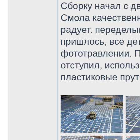
Сборку начал с дв
Смола качественн
радует. переделы
пришлось, все де
фототравлении. П
отступил, исполь
пластиковые прути