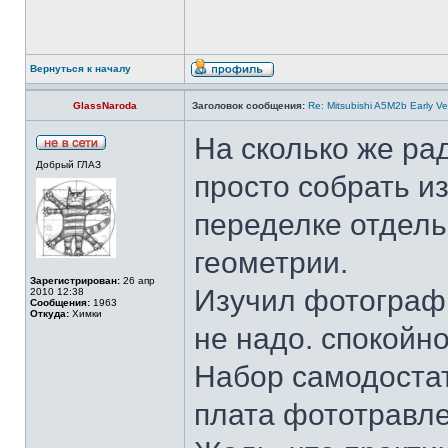
Вернуться к началу
GlassNaroda
Заголовок сообщения:
Re: Mitsubishi A5M2b Early Ve
На сколько же ра
Добрый ГЛАЗ
просто собрать из
переделке отдель
геометрии.
Зарегистрирован:
26 апр
Изучил фотографи
2010 12:38
Сообщения:
1963
Откуда:
Химки
не надо. спокойно
Набор самодостат
плата фототравле