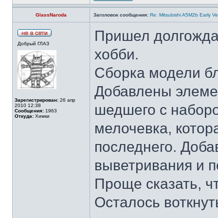
GlassNaroda
Заголовок сообщения:
Re: Mitsubishi A5M2b Early Ve
Пришел долгождан
Добрый ГЛАЗ
хобби.
Сборка модели бл
Добавлены элеме
Зарегистрирован:
26 апр
шедшего с наборо
2010 12:38
Сообщения:
1963
Откуда:
Химки
мелочевка, котора
последнего. Доба
выветривания и п
Проще сказать, ч
Осталось воткнут