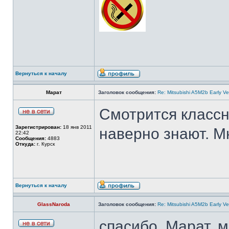
Вернуться к началу
Марат
Заголовок сообщения:
Re: Mitsubishi A5M2b Early Ve
Смотрится классн
Зарегистрирован:
18 янв 2011
наверно знают. М
22:42
Сообщения:
4883
Откуда:
г. Курск
Вернуться к началу
GlassNaroda
Заголовок сообщения:
Re: Mitsubishi A5M2b Early Ve
спасибо, Марат. 