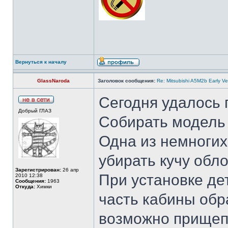
Вернуться к началу
GlassNaroda
Заголовок сообщения:
Re: Mitsubishi A5M2b Early Ve
Сегодня удалось 
Добрый ГЛАЗ
Собирать модель
Одна из немногих
убирать кучу обло
Зарегистрирован:
26 апр
При установке д
2010 12:38
Сообщения:
1963
Откуда:
Химки
часть кабины об
возможно прищепк