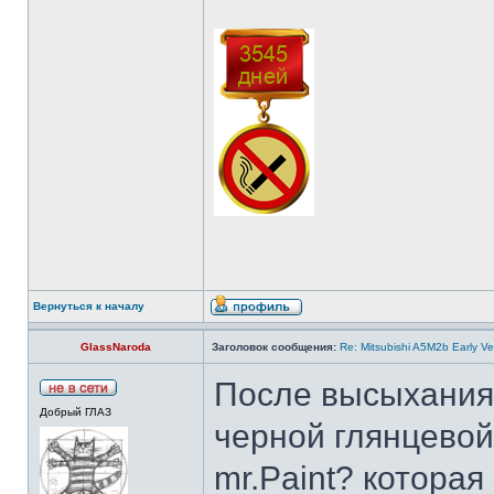
Вернуться к началу
GlassNaroda
Заголовок сообщения:
Re: Mitsubishi A5M2b Early Ve
После высыхания 
Добрый ГЛАЗ
черной глянцевой
mr.Paint? которая