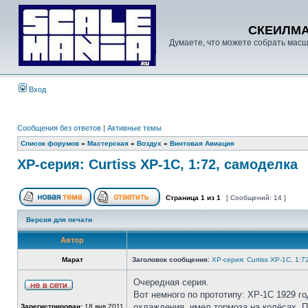
СКЕИЛМ
Думаете, что можете собрать масш
Вход
Сообщения без ответов
|
Активные темы
Список форумов
»
Мастерская
»
Воздух
»
Винтовая Авиация
ХP-серия: Curtiss XP-1C, 1:72, самоделка
Страница
1
из
1
[ Сообщений: 14 ]
Версия для печати
Автор
Марат
Заголовок сообщения:
ХP-серия: Curtiss XP-1C, 1:7
Очередная серия.
Вот немного по прототипу: XP-1С 1929 г
охлаждения, имел тормоза на колёсах. П
Зарегистрирован:
18 янв 2011