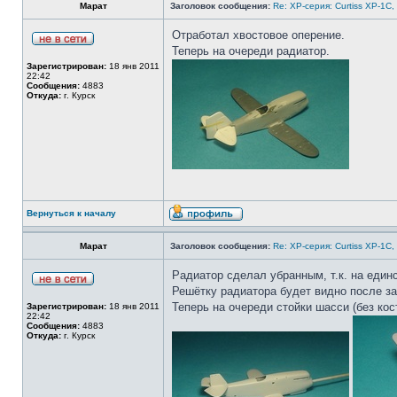
Марат
Заголовок сообщения:
Re: ХP-серия: Curtiss XP-1C,
Отработал хвостовое оперение.
Теперь на очереди радиатор.
Зарегистрирован:
18 янв 2011
22:42
Сообщения:
4883
Откуда:
г. Курск
Вернуться к началу
Марат
Заголовок сообщения:
Re: ХP-серия: Curtiss XP-1C,
Радиатор сделал убранным, т.к. на един
Решётку радиатора будет видно после за
Теперь на очереди стойки шасси (без кос
Зарегистрирован:
18 янв 2011
22:42
Сообщения:
4883
Откуда:
г. Курск