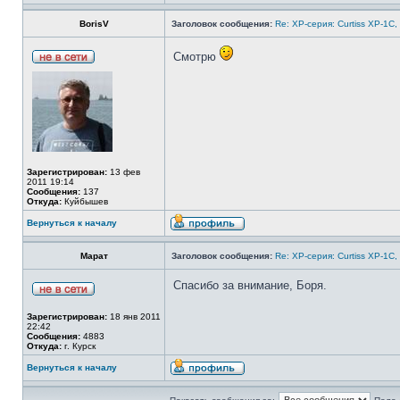
BorisV
Заголовок сообщения:
Re: ХP-серия: Curtiss XP-1C,
Смотрю
Зарегистрирован:
13 фев
2011 19:14
Сообщения:
137
Откуда:
Куйбышев
Вернуться к началу
Марат
Заголовок сообщения:
Re: ХP-серия: Curtiss XP-1C,
Спасибо за внимание, Боря.
Зарегистрирован:
18 янв 2011
22:42
Сообщения:
4883
Откуда:
г. Курск
Вернуться к началу